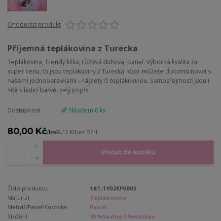
Ohodnotit produkt
Příjemná teplákovina z Turecka
Teplákovina, Trendy liška, růžová duhová, panel. Výborná kvalita za
super cenu, to jsou teplákoviny z Turecka. Vzor můžete dokombinovat s
našemi jednobarevkami - náplety či teplákovinou. Samozřejmostí jsou i
nitě v ladicí barvě.
celý popis
Dostupnost
🌈 Skladem 6 ks
80,00 Kč
/
ks
66,12 Kč
bez DPH
Přidat do košíku
Číslo produktu:
1K1-1Y02EP0003
Materiál:
Teplákovina
Metráž/Panel/Kusovka:
Panel
Složení:
95%bavlna 5%elastan