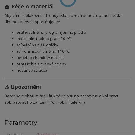
🧺 Péče o materiál
Aby vám Teplákovina, Trendy liška, růžová duhová, panel dělala
dlouho radost, doporučujeme:
prát ideálně na program jemné prádlo
maximální teplota praní 30 °C
ždímání na nižší otáčky
žehlení maximálně na 110 °C
nebělit a chemicky nečistit
prát i žehlit z rubové strany
nesušit v sušičce
⚠️ Upozornění
Barvy se mohou mírně lišit v závislosti na nastavení a kalibraci
zobrazovacího zařízení (PC, mobilní telefon)
Parametry
Materiál
Teplákovina