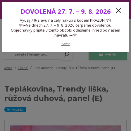
Využij 7% slevu na celý nákup s kódem PRAZDNINY! 💜☀️Ve dnech 27.
DOVOLENÁ 27. 7. – 9. 8. 2026
7. – 9. 8. 2026 čerpáme dovolenou. Objednávky přijaté v tomto období
odešleme ihned po našem návratu.☀️💜
Využij 7% slevu na celý nákup s kódem PRAZDNINY!
Expedice 775 866 913
💜☀️Ve dnech 27. 7. – 9. 8. 2026 čerpáme dovolenou.
CZK
Po-Čt 9-15:30 Pá 9-14:30 Pauza 13-13:45
Objednávky přijaté v tomto období odešleme ihned po našem
návratu.☀️💜
0
0,00 Kč
Zavřít
Menu
Úvod
LÁTKY
Teplákovina, Trendy liška, růžová duhová, panel (E)
Teplákovina, Trendy liška,
růžová duhová, panel (E)
🆕 Novinka