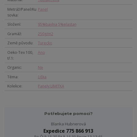
Metráž/Panel/Ku
Panel
sovka
Složení
95%bavlna 5%elastan
Gramáž
250g/m2
Země původu
Turecko
Oeko-Tex 100,
Ano
tř.1
Organic
Ne
Téma
Liška
Kolekce
Panely LIMITKA
Potřebujete pomoci?
Blanka Hubnerová
Expedice 775 866 913
Po-Čt 9-15:30 Pá 9-14:30 Pauza 13-13:45