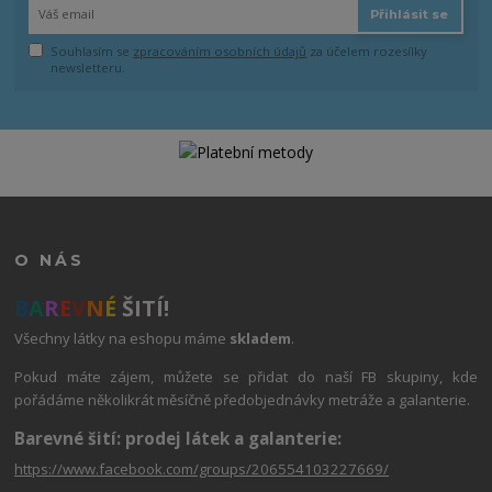
Přihlásit se
Souhlasím se
zpracováním osobních údajů
za účelem rozesílky
newsletteru.
O NÁS
B
A
R
E
V
N
É
ŠITÍ!
Všechny látky na eshopu máme
skladem
.
Pokud máte zájem, můžete se přidat do naší FB skupiny, kde
pořádáme několikrát měsíčně předobjednávky metráže a galanterie.
Barevné šití: prodej látek a galanterie:
https://www.facebook.com/groups/206554103227669/