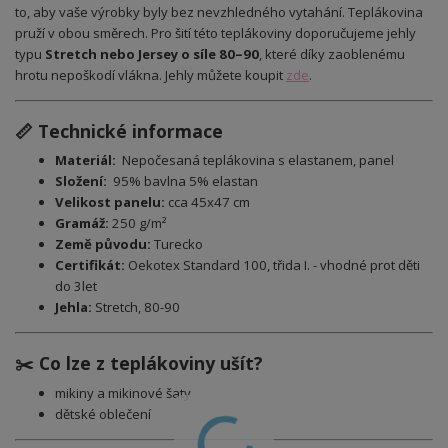
to, aby vaše výrobky byly bez nevzhledného vytahání. Teplákovina
pruží v obou směrech.
Pro šití této teplákoviny doporučujeme jehly
typu
Stretch nebo Jersey o síle 80–90
, které díky zaoblenému
hrotu nepoškodí vlákna. Jehly můžete koupit
zde
.
📏 Technické informace
Materiál:
Nepočesaná teplákovina s elastanem, panel
Složení:
95% bavlna 5% elastan
Velikost panelu:
cca 45x47 cm
Gramáž:
250 g/m²
Země původu:
Turecko
Certifikát:
Oekotex Standard 100, třida I. - vhodné prot děti
do 3let
Jehla:
Stretch, 80-90
✂️ Co lze z teplákoviny ušít?
mikiny a mikinové šaty
dětské oblečení