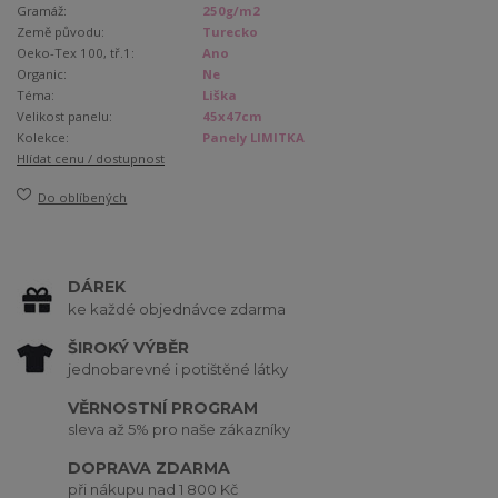
Gramáž:
250g/m2
Země původu:
Turecko
Oeko-Tex 100, tř.1:
Ano
Organic:
Ne
Téma:
Liška
Velikost panelu:
45x47cm
Kolekce:
Panely LIMITKA
Hlídat cenu / dostupnost
Do oblíbených
DÁREK
ke každé objednávce zdarma
ŠIROKÝ VÝBĚR
jednobarevné i potištěné látky
VĚRNOSTNÍ PROGRAM
sleva až 5% pro naše zákazníky
DOPRAVA ZDARMA
při nákupu nad 1 800 Kč