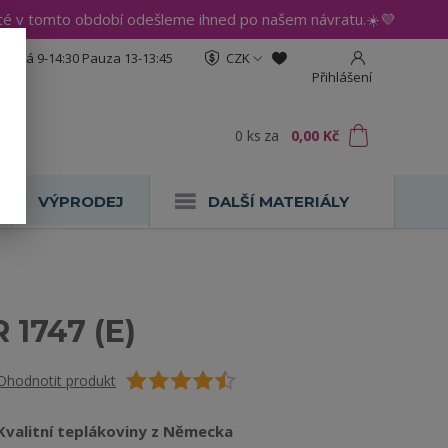
até v tomto období odešleme ihned po našem návratu.☀️💜
:30 Pá 9-14:30 Pauza 13-13:45
CZK
Přihlášení
0
ks
za
0,00 Kč
VÝPRODEJ
DALŠÍ MATERIÁLY
1747 (E)
Ohodnotit produkt
Kvalitní teplákoviny z Německa