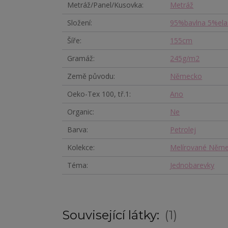
Metráž/Panel/Kusovka
Metráž
Složení
95%bavlna 5%ela
Šíře
155cm
Gramáž
245g/m2
Země původu
Německo
Oeko-Tex 100, tř.1
Ano
Organic
Ne
Barva
Petrolej
Kolekce
Melírované Něm
Téma
Jednobarevky
Související látky:
1