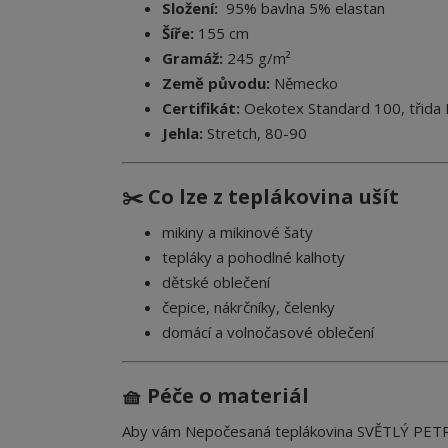
Složení:
95% bavlna 5% elastan
Šíře:
155 cm
Gramáž:
245 g/m²
Země původu:
Německo
Certifikát:
Oekotex Standard 100, třida I.
Jehla:
Stretch, 80-90
✂️ Co lze z teplákovina ušít
mikiny a mikinové šaty
tepláky a pohodlné kalhoty
dětské oblečení
čepice, nákrčníky, čelenky
domácí a volnočasové oblečení
🧺 Péče o materiál
Aby vám Nepočesaná teplákovina SVĚTLÝ PET