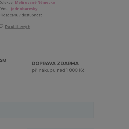
Kolekce:
Melírované Německo
Téma:
Jednobarevky
Hlídat cenu / dostupnost
Do oblíbených
RAM
DOPRAVA ZDARMA
při nákupu nad 1 800 Kč