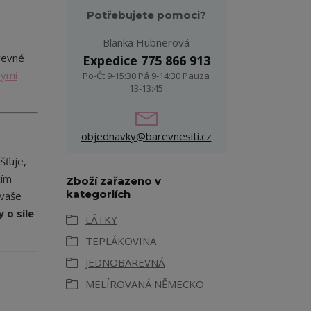
Potřebujete pomoci?
Blanka Hubnerová
revné
Expedice 775 866 913
nými
Po-Čt 9-15:30 Pá 9-14:30 Pauza
13-13:45
objednavky@barevnesiti.cz
šťuje,
cím
Zboží zařazeno v
kategoriích
 vaše
 o síle
LÁTKY
TEPLÁKOVINA
JEDNOBAREVNÁ
MELÍROVANÁ NĚMECKO