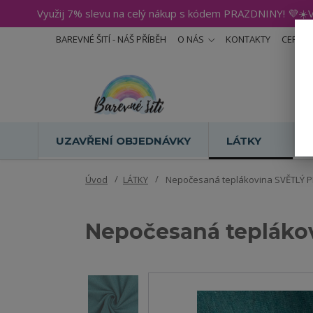
Využij 7% slevu na celý nákup s kódem PRAZDNINY! 💜☀️V
BAREVNÉ ŠITÍ - NÁŠ PŘÍBĚH
O NÁS
KONTAKTY
CERTIF
UZAVŘENÍ OBJEDNÁVKY
LÁTKY
Úvod
LÁTKY
Nepočesaná teplákovina SVĚTLÝ PE
Nepočesaná tepláko