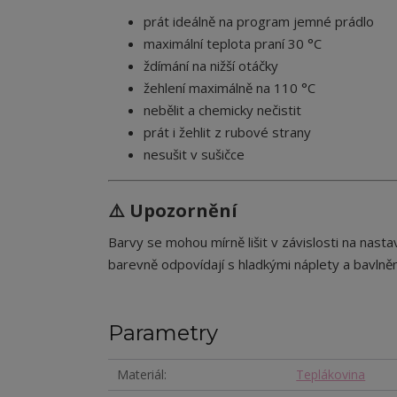
prát ideálně na program jemné prádlo
maximální teplota praní 30 °C
ždímání na nižší otáčky
žehlení maximálně na 110 °C
nebělit a chemicky nečistit
prát i žehlit z rubové strany
nesušit v sušičce
⚠️ Upozornění
Barvy se mohou mírně lišit v závislosti na nastav
b
arevně odpovídají s hladkými náplety a bavln
Parametry
Materiál
Teplákovina