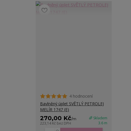
4 hodnocení
Bavlněný úplet SVĚTLÝ PETROLEJ
MELÍR 1747 (E)
270,00 Kč
🌈 Skladem
/
m
3.6 m
223,14 Kč
bez DPH