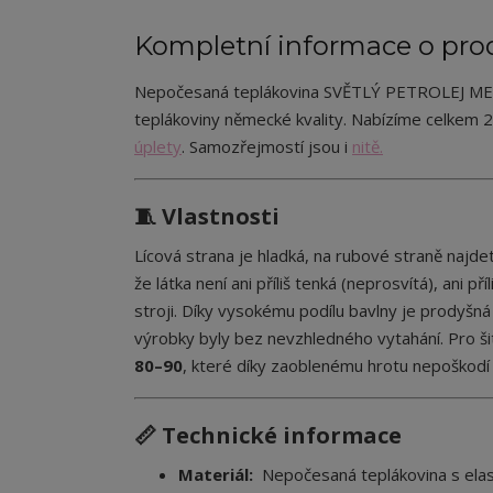
Kompletní informace o pro
Nepočesaná teplákovina SVĚTLÝ PETROLEJ MELÍR
teplákoviny německé kvality. Nabízíme celkem 2
úplety
. Samozřejmostí jsou i
nitě.
🧵 Vlastnosti
Lícová strana je hladká, na rubové straně najd
že látka není ani příliš tenká (neprosvítá), ani 
stroji. Díky vysokému podílu bavlny je prodyšná
výrobky byly bez nevzhledného vytahání. Pro ši
80–90
, které díky zaoblenému hrotu nepoškodí 
📏 Technické informace
Materiál:
Nepočesaná teplákovina s el