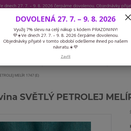
e dnech 27. 7. – 9. 8. 2026 čerpáme dovolenou. Objednávky přij
IKÁTY
BLOG
DOVOLENÁ 27. 7. – 9. 8. 2026
Expedice 775 866 913
Po-Čt 9-15
Využij 7% slevu na celý nákup s kódem PRAZDNINY!
💜☀️Ve dnech 27. 7. – 9. 8. 2026 čerpáme dovolenou.
Hledat
Objednávky přijaté v tomto období odešleme ihned po našem
návratu.☀️💜
Zavřít
GALANTERIE
PŘEDOBJEDNÁVKY
LÉTO
TROLEJ MELÍR 1747 (E)
vina SVĚTLÝ PETROLEJ MELÍR 