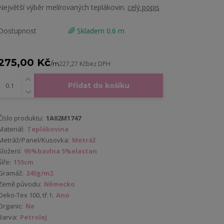
Největší výběr melírovaných teplákovin.
celý popis
Dostupnost
🌈 Skladem 0.6 m
275,00 Kč
/
m
227,27 Kč
bez DPH
Přidat do košíku
Číslo produktu:
1A02M1747
Materiál:
Teplákovina
Metráž/Panel/Kusovka:
Metráž
Složení:
95%bavlna 5%elastan
Šíře:
155cm
Gramáž:
245g/m2
Země původu:
Německo
Oeko-Tex 100, tř.1:
Ano
Organic:
Ne
Barva:
Petrolej