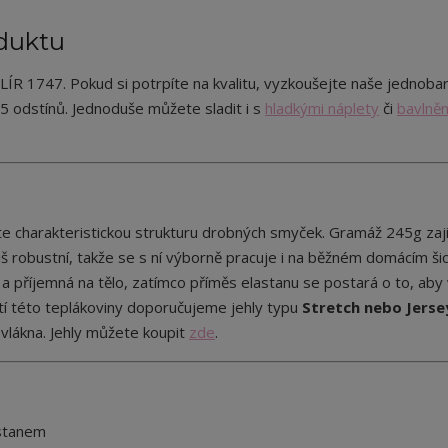
duktu
 1747. Pokud si potrpíte na kvalitu, vyzkoušejte naše jednoba
5 odstínů. Jednoduše můžete sladit i s
hladkými náplety
či
bavlně
ete charakteristickou strukturu drobných smyček. Gramáž 245g zaji
příliš robustní, takže se s ní výborně pracuje i na běžném domácím ši
 a příjemná na tělo, zatímco příměs elastanu se postará o to, aby
tí této teplákoviny doporučujeme jehly typu
Stretch nebo Jersey
vlákna. Jehly můžete koupit
zde
.
astanem