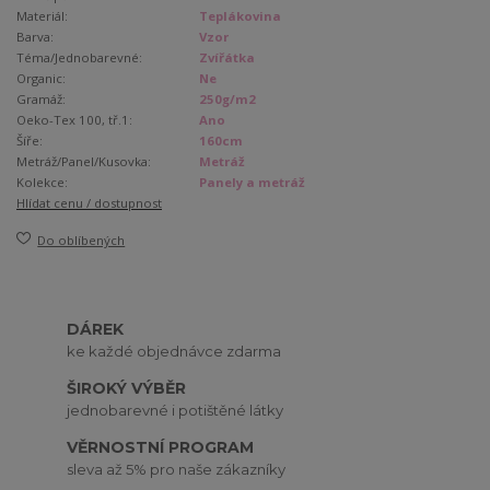
Materiál:
Teplákovina
Barva:
Vzor
Téma/Jednobarevné:
Zvířátka
Organic:
Ne
Gramáž:
250g/m2
Oeko-Tex 100, tř.1:
Ano
Šíře:
160cm
Metráž/Panel/Kusovka:
Metráž
Kolekce:
Panely a metráž
Hlídat cenu / dostupnost
Do oblíbených
DÁREK
ke každé objednávce zdarma
ŠIROKÝ VÝBĚR
jednobarevné i potištěné látky
VĚRNOSTNÍ PROGRAM
sleva až 5% pro naše zákazníky