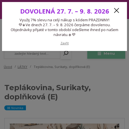
Využij 7% slevu na celý nákup s kódem PRAZDNINY! 💜☀️Ve dnech 27.
DOVOLENÁ 27. 7. – 9. 8. 2026
7. – 9. 8. 2026 čerpáme dovolenou. Objednávky přijaté v tomto období
odešleme ihned po našem návratu.☀️💜
Využij 7% slevu na celý nákup s kódem PRAZDNINY!
Expedice 775 866 913
💜☀️Ve dnech 27. 7. – 9. 8. 2026 čerpáme dovolenou.
CZK
Po-Čt 9-15:30 Pá 9-14:30 Pauza 13-13:45
Objednávky přijaté v tomto období odešleme ihned po našem
návratu.☀️💜
0
0,00 Kč
Zavřít
Menu
Úvod
LÁTKY
Teplákovina, Surikaty, doplňková (E)
Teplákovina, Surikaty,
doplňková (E)
🆕 Novinka