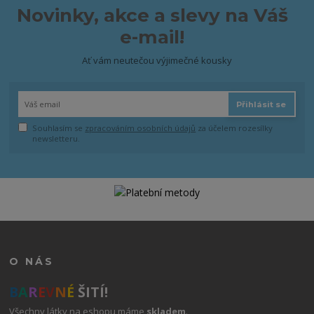
Novinky, akce a slevy na Váš
e-mail!
Ať vám neutečou výjimečné kousky
Přihlásit se
Souhlasím se
zpracováním osobních údajů
za účelem rozesílky
newsletteru.
O NÁS
B
A
R
E
V
N
É
ŠITÍ!
Všechny látky na eshopu máme
skladem
.