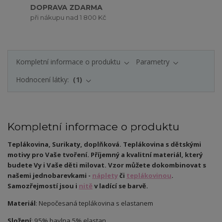
DOPRAVA ZDARMA
při nákupu nad 1 800 Kč
Kompletní informace o produktu
Parametry
Hodnocení látky:
1
Kompletní informace o produktu
Teplákovina, Surikaty, doplňková. Teplákovina s dětskými
motivy pro Vaše tvoření. Příjemný a kvalitní materiál, který
budete Vy i Vaše děti milovat.
Vzor můžete dokombinovat s
našemi jednobarevkami -
náplety
či
teplákovinou
.
Samozřejmostí jsou i
nitě
v ladící se barvě.
Materiál
: Nepočesaná teplákovina s elastanem
Složení
: 95% bavlna 5% elastan