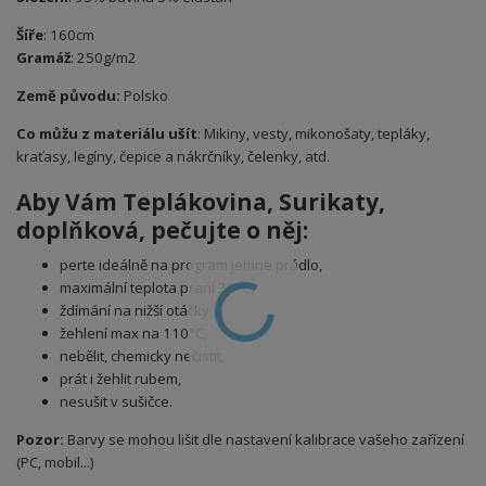
Šíře
: 160cm
Gramáž
: 250g/m2
Země původu:
Polsko
Co můžu z materiálu ušít
: Mikiny, vesty, mikonošaty, tepláky,
kraťasy, legíny, čepice a nákrčníky, čelenky, atd.
Aby Vám Teplákovina,
Surikaty,
doplňková, pečujte o něj:
perte ideálně na program jemné prádlo,
maximální teplota praní 30°C,
ždímání na nižší otáčky,
žehlení max na 110°C,
nebělit, chemicky nečistit,
prát i žehlit rubem,
nesušit v sušičce.
Pozor:
Barvy se mohou lišit dle nastavení kalibrace vašeho zařízení
(PC, mobil...)