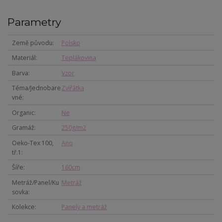
Parametry
Země původu
Polsko
Materiál
Teplákovina
Barva
Vzor
Téma/Jednobare
Zvířátka
vné
Organic
Ne
Gramáž
250g/m2
Oeko-Tex 100,
Ano
tř.1
Šíře
160cm
Metráž/Panel/Ku
Metráž
sovka
Kolekce
Panely a metráž