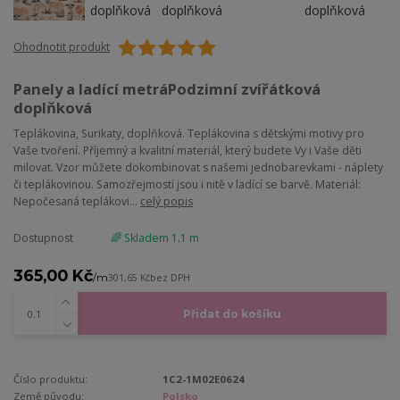
Ohodnotit produkt
Panely a ladící metráPodzimní zvířátková
doplňková
Teplákovina, Surikaty, doplňková. Teplákovina s dětskými motivy pro
Vaše tvoření. Příjemný a kvalitní materiál, který budete Vy i Vaše děti
milovat. Vzor můžete dokombinovat s našemi jednobarevkami - náplety
či teplákovinou. Samozřejmostí jsou i nitě v ladící se barvě. Materiál:
Nepočesaná teplákovi...
celý popis
Dostupnost
🌈 Skladem 1.1 m
365,00 Kč
/
m
301,65 Kč
bez DPH
Přidat do košíku
Číslo produktu:
1C2-1M02E0624
Země původu:
Polsko