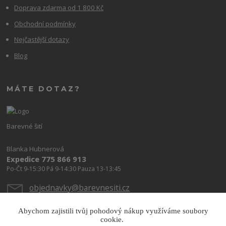
Doprava zdarma od 1 800 Kč
Obchodní podmínky
Nejčastější dotazy
Blog
MÁTE DOTAZ?
Barevné šití
Blanka Hubnerová
Expedice 775 866 913
Po-Čt 9-15:30 Pá 9-14:30 Pauza 13-13:45
objednavky@barevnesiti.cz
Abychom zajistili tvůj pohodový nákup využíváme soubory
cookie.