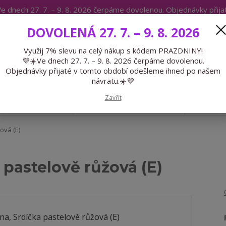
e dnech 27. 7. – 9. 8. 2026 čerpáme dovolenou. Objednávky přij
IKÁTY
BLOG
DOVOLENÁ 27. 7. – 9. 8. 2026
Expedice 775 866 913
Po-Čt 9-15
Využij 7% slevu na celý nákup s kódem PRAZDNINY!
💜☀️Ve dnech 27. 7. – 9. 8. 2026 čerpáme dovolenou.
Hledat
Objednávky přijaté v tomto období odešleme ihned po našem
návratu.☀️💜
Zavřít
GALANTERIE
PŘEDOBJEDNÁVKY
LÉTO
ová (E)
 pastelově růžová (E)