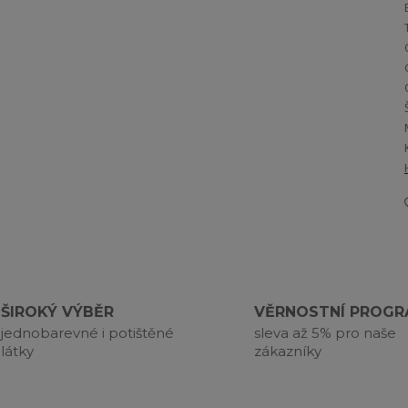
ŠIROKÝ VÝBĚR
VĚRNOSTNÍ PROG
jednobarevné i potištěné
sleva až 5% pro naše
látky
zákazníky