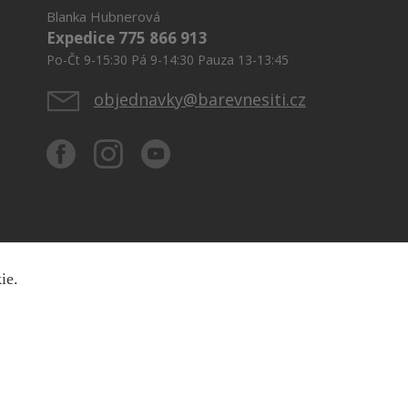
Blanka Hubnerová
Expedice 775 866 913
Po-Čt 9-15:30 Pá 9-14:30 Pauza 13-13:45
objednavky@barevnesiti.cz
kie.