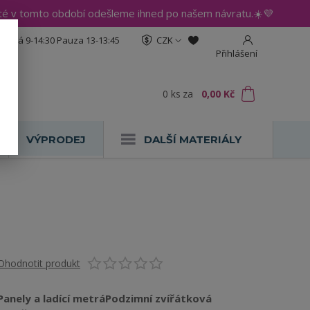
até v tomto období odešleme ihned po našem návratu.☀️💜
:30 Pá 9-14:30 Pauza 13-13:45
CZK
Přihlášení
0
ks
za
0,00 Kč
VÝPRODEJ
DALŠÍ MATERIÁLY
Ohodnotit produkt
Panely a ladící metráPodzimní zvířátková