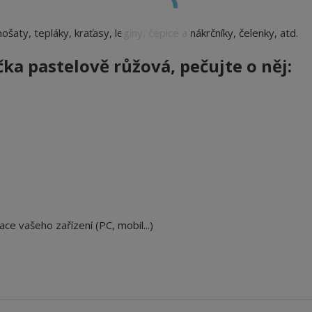
nošaty, tepláky, kraťasy, legíny, čepice a nákrčníky, čelenky, atd.
čka pastelově růžová
, pečujte o něj:
ace vašeho zařízení (PC, mobil...)