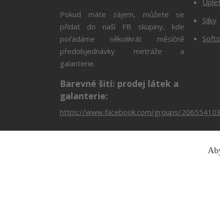
Úple
Pokud máte zájem, můžete se
Silky
přidat do naší FB skupiny, kde
Softs
pořádáme několikrát měsíčně
předobjednávky metráže a
galanterie.
Barevné šití: prodej látek a
galanterie:
https://www.facebook.com/groups/20655410
Aby