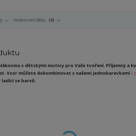
ry
Hodnocení látky:
0
duktu
plákovina s dětskými motivy pro Vaše tvoření. Příjemný a kv
at.
Vzor můžete dokombinovat s našemi jednobarevkami -
 ladící se barvě.
m