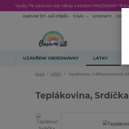
Využij 7% slevu na celý nákup s kódem PRAZDNINY! 💜☀️V
BAREVNÉ ŠITÍ - NÁŠ PŘÍBĚH
O NÁS
KONTAKTY
CERTIF
UZAVŘENÍ OBJEDNÁVKY
LÁTKY
Úvod
LÁTKY
Teplákovina, Srdíčka pastelově růž
Teplákovina, Srdíčka