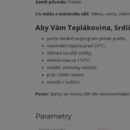
Země původu:
Polsko
Co můžu z materiálu ušít
: Mikiny, vesty, miko
Aby Vám Teplákovina,
Srdí
perte ideálně na program jemné prádlo,
maximální teplota praní 30°C,
ždímání na nižší otáčky,
žehlení max na 110°C,
nebělit, chemicky nečistit,
prát i žehlit rubem,
nesušit v sušičce.
Pozor:
Barvy se mohou lišit dle nastavení kalibr
Parametry
Země původu
Polsko