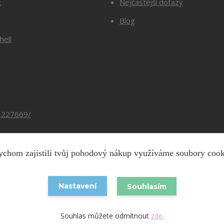
t
Nejčastější dotazy
Blog
hell
3227669/
chom zajistili tvůj pohodový nákup využíváme soubory coo
Copyright © 2026 Barevnesiti.cz
Nastavení
Souhlasím
Vytvořeno na
Eshop-rychle.cz
Souhlas můžete odmítnout
zde
.