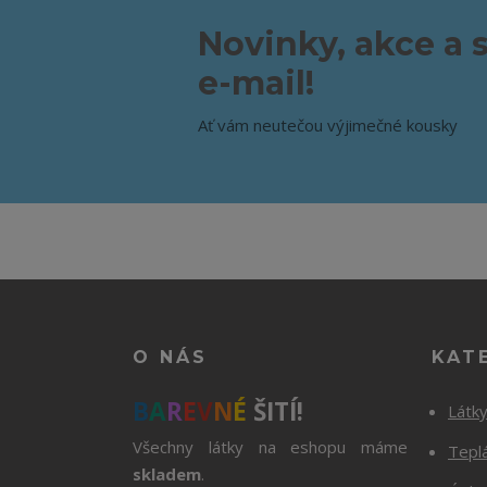
Novinky, akce a 
e-mail!
Ať vám neutečou výjimečné kousky
O NÁS
KAT
B
A
R
E
V
N
É
ŠITÍ!
Látk
Všechny látky na eshopu máme
Tepl
skladem
.