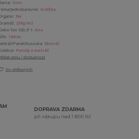
Barva:
Vzor
Téma/Jednobarevné:
Srdíčka
Organic:
Ne
Gramáž:
250g/m2
Oeko-Tex 100, tř.1:
Ano
Šíře:
160cm
Metráž/Panel/Kusovka:
Metráž
Kolekce:
Panely a metráž
Hlídat cenu / dostupnost
Do oblíbených
RAM
DOPRAVA ZDARMA
při nákupu nad 1 800 Kč