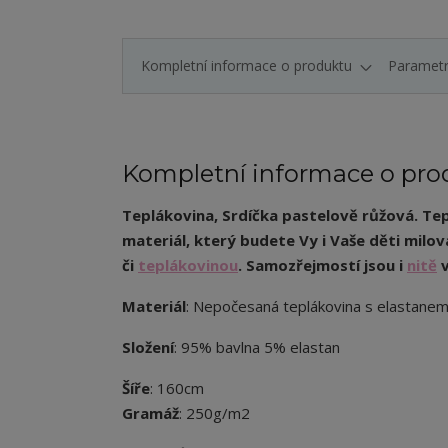
Kompletní informace o produktu
Paramet
Kompletní informace o pro
Teplákovina,
Srdíčka pastelově růžová
. Te
materiál, který budete Vy i Vaše děti milov
či
teplákovinou
. Samozřejmostí jsou i
nitě
v
Materiál
: Nepočesaná teplákovina s elastane
Složení
: 95% bavlna 5% elastan
Šíře
: 160cm
Gramáž
: 250g/m2