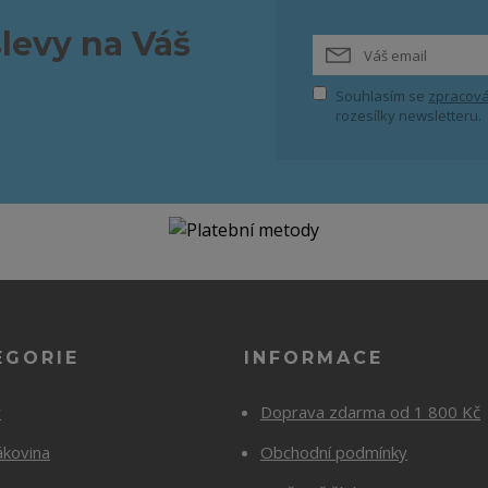
slevy na Váš
Souhlasím se
zpracová
rozesílky newsletteru.
EGORIE
INFORMACE
y
Doprava zdarma od 1 800 Kč
ákovina
Obchodní podmínky