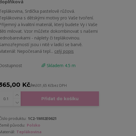
doplňková
Teplákovina, Srdíčka pastelově růžová.
Teplákovina s dětskými motivy pro Vaše tvoření.
Příjemný a kvalitní materiál, který budete Vy i Vaše
děti milovat. Vzor můžete dokombinovat s našemi
jednobarevkami - náplety či teplákovinou.
Samozřejmostí jsou i nitě v ladící se barvě.
Materiál: Nepočesaná tepl...
celý popis
Dostupnost
🌈 Skladem 4.5 m
365,00 Kč
/
m
301,65 Kč
bez DPH
Přidat do košíku
Číslo produktu:
1C2-1M02E0621
Země původu:
Polsko
Materiál:
Teplákovina