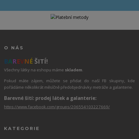
O NÁS
B
A
R
E
V
N
É
ŠITÍ!
Všechny látky na eshopu máme
skladem
.
Pokud máte zájem, můžete se přidat do naší FB skupiny, kde
pořádáme několikrát měsíčně předobjednávky metráže a galanterie.
Barevné šití: prodej látek a galanterie:
https://www.facebook.com/groups/206554103227669/
KATEGORIE