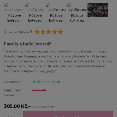
Ohodnotit produkt
Panely a ladící metráž
Teplákovina, Růžové květy na navy. Teplákovina s dětskými motivy pro
Vaše tvoření. Příjemný a kvalitní materiál, který budete Vy i Vaše děti
milovat. Vzor můžete dokombinovat s našemi jednobarevkami - náplety
či teplákovinou. Samozřejmostí jsou i nitě v ladící se barvě. Materiál:
Nepočesaná teplákov...
celý popis
Dostupnost
🌈 Skladem 10.6 m
Cena před
365,00 Kč
slevou
305,00 Kč
/
m
252,07 Kč
bez DPH