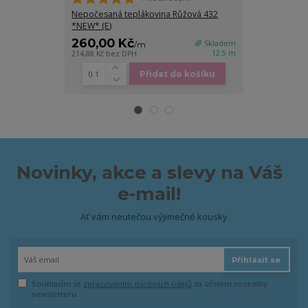
Nepočesaná teplákovina Růžová 432
Nepočesaná te
*NEW* (E)
*NEW* (E)
260,00 Kč
260,00 K
🌈 Skladem
/
m
12.5 m
214,88 Kč
bez DPH
214,88 Kč
bez D
Přidat do košíku
Novinky, akce a slevy na Váš
e-mail!
Ať vám neutečou výjimečné kousky
Přihlásit se
Souhlasím se
zpracováním osobních údajů
za účelem rozesílky
newsletteru.