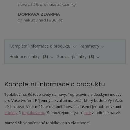
sleva až 5% pro naše zákazníky
DOPRAVA ZDARMA
při nákupu nad 1 800 Kč
Kompletní informace o produktu
Parametry
Hodnocení látky:
3
Související látky:
3
Kompletní informace o produktu
Teplákovina, Růžové květy na navy. Teplákovina s dětskými motivy
pro Vaše tvoření. Příjemný a kvalitní materiál, který budete Vy i Vaše
děti milovat.
Vzor můžete dokombinovat s našemi jednobarevkami -
náplety
či
teplákovinou
. Samozřejmostí jsou i
nitě
v ladící se barvě.
Materiál
: Nepočesaná teplákovina s elastanem