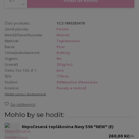
Přidat do košíku
Číslo produktu:
1C2-1M02E0470
Země původu:
Polsko
Metráž/Panel/Kusovka:
Metráž
Materiál:
Teplákovina
Barva:
Vzor
Téma/Jednobarevné:
Květiny
Organic:
Ne
Gramáž:
250g/m2
Oeko-Tex 100, tř.1:
Ano
Šíře:
170cm
Složení:
94%bavlna 6%elastan
Kolekce:
Panely a metráž
Hlídat cenu / dostupnost
Do oblíbených
Mohlo by se hodit:
Nepočesaná teplákovina Navy 596 *NEW* (E)
260,00 Kč
/
m