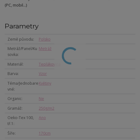
(PC, mobil...)
Parametry
Země původu
Polsko
Metráž/Panel/Ku
Metráž
sovka
Materiál
Teplákovina
Barva
Vzor
Téma/Jednobare
Květiny
vné
Organic
Ne
Gramáž
250g/m2
Oeko-Tex 100,
Ano
tř.1
Šíře
170cm