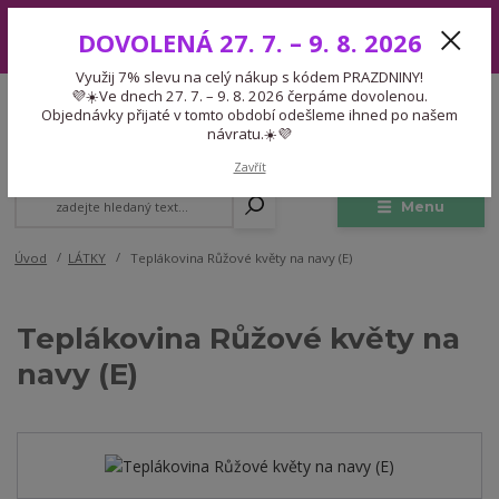
Využij 7% slevu na celý nákup s kódem PRAZDNINY! 💜☀️Ve dnech 27.
DOVOLENÁ 27. 7. – 9. 8. 2026
7. – 9. 8. 2026 čerpáme dovolenou. Objednávky přijaté v tomto období
odešleme ihned po našem návratu.☀️💜
Využij 7% slevu na celý nákup s kódem PRAZDNINY!
Expedice 775 866 913
💜☀️Ve dnech 27. 7. – 9. 8. 2026 čerpáme dovolenou.
CZK
Po-Čt 9-15:30 Pá 9-14:30 Pauza 13-13:45
Objednávky přijaté v tomto období odešleme ihned po našem
návratu.☀️💜
0
0,00 Kč
Zavřít
Menu
Úvod
LÁTKY
Teplákovina Růžové květy na navy (E)
Teplákovina Růžové květy na
navy (E)