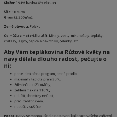
Složení
: 94% bavlna 6% elastan
Šíře
: 1670cm
Gramáž
: 250g/m2
Země původu:
Polsko
Co můžu z materiálu ušít
: Mikiny, vesty, mikonošaty, tepláky,
kraťasy, legíny, čepice a nákrčníky, čelenky, atd.
Aby Vám teplákovina Růžové květy na
navy dělala dlouho radost, pečujte o
ni:
perte ideálně na program jemné prádlo,
maximální teplota praní 30°C,
ždímání na nižší otáčky,
žehlení max na 110°C,
nebělit, chemicky nečistit,
prát i žehlit rubem,
nesušit v sušičce.
Pozor:
Barvy se mohou lišit dle nastavení kalibrace vašeho zařízení