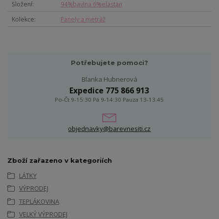
Složení
94%bavlna 6%elastan
Kolekce
Panely a metráž
Potřebujete pomoci?
Blanka Hubnerová
Expedice 775 866 913
Po-Čt 9-15:30 Pá 9-14:30 Pauza 13-13:45
objednavky@barevnesiti.cz
Zboží zařazeno v kategoriích
LÁTKY
VÝPRODEJ
TEPLÁKOVINA
VELKÝ VÝPRODEJ