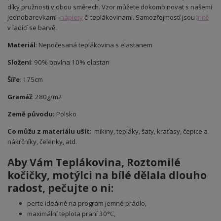
díky pružnosti v obou směrech. Vzor můžete dokombinovat s našemi
jednobarevkami -
náplety
či teplákovinami. Samozřejmostí jsou i
nitě
v ladící se barvě.
Materiál
: Nepočesaná teplákovina s elastanem
Složení
: 90% bavlna 10% elastan
Šíře
: 175cm
Gramáž
: 280g/m2
Země původu:
Polsko
Co můžu z materiálu ušít
: mikiny, tepláky, šaty, kraťasy, čepice a
nákrčníky, čelenky, atd.
Aby Vám
Teplákovina, Roztomilé
kočičky, motýlci na bílé
dělala dlouho
radost, pečujte o ni:
perte ideálně na program jemné prádlo,
maximální teplota praní 30°C,