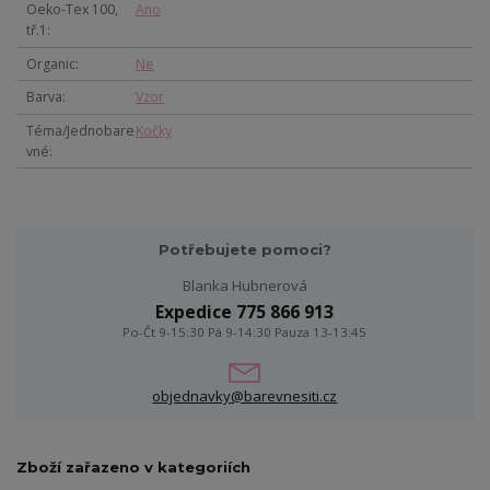
Oeko-Tex 100,
Ano
tř.1
Organic
Ne
Barva
Vzor
Téma/Jednobare
Kočky
vné
Potřebujete pomoci?
Blanka Hubnerová
Expedice 775 866 913
Po-Čt 9-15:30 Pá 9-14:30 Pauza 13-13:45
objednavky@barevnesiti.cz
Zboží zařazeno v kategoriích