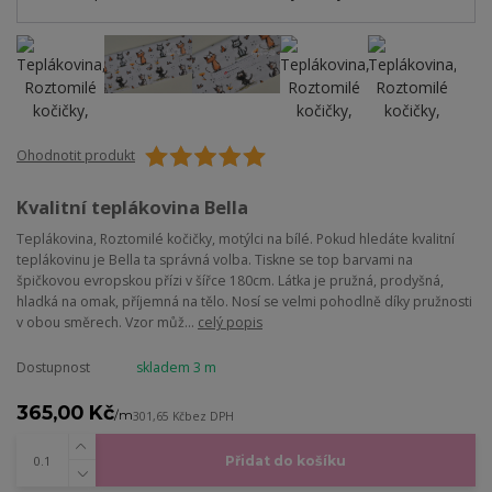
Ohodnotit produkt
Kvalitní teplákovina Bella
Teplákovina, Roztomilé kočičky, motýlci na bílé. Pokud hledáte kvalitní
teplákovinu je Bella ta správná volba. Tiskne se top barvami na
špičkovou evropskou přízi v šířce 180cm. Látka je pružná, prodyšná,
hladká na omak, příjemná na tělo. Nosí se velmi pohodlně díky pružnosti
v obou směrech. Vzor můž...
celý popis
Dostupnost
skladem 3 m
365,00 Kč
/
m
301,65 Kč
bez DPH
Přidat do košíku