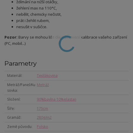
ždímání na nižší otáčky,
žehlení max na 110°C,
nebělit, chemicky nečistit,
prát i žehlit rubem,
nesušit v sušičce.
Pozor:
Barvy se mohou lišit dle nastavení kalibrace vašeho zařízení
(PC, mobil...)
Parametry
Materiál
Teplákovina
Metráž/Panel/Ku
Metráž
sovka
Složení
90%bavlna 10%elastan
Šíře
175cm
Gramáž
280g/m2
Země původu
Polsko