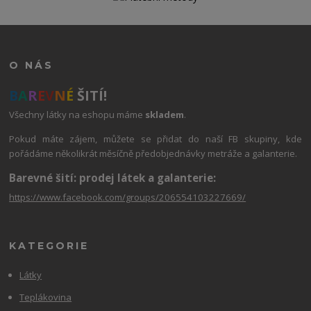
O NÁS
B
A
R
E
V
N
É
ŠITÍ!
Všechny látky na eshopu máme
skladem
.
Pokud máte zájem, můžete se přidat do naší FB skupiny, kde
pořádáme několikrát měsíčně předobjednávky metráže a galanterie.
Barevné šití: prodej látek a galanterie:
https://www.facebook.com/groups/206554103227669/
KATEGORIE
Látky
Teplákovina