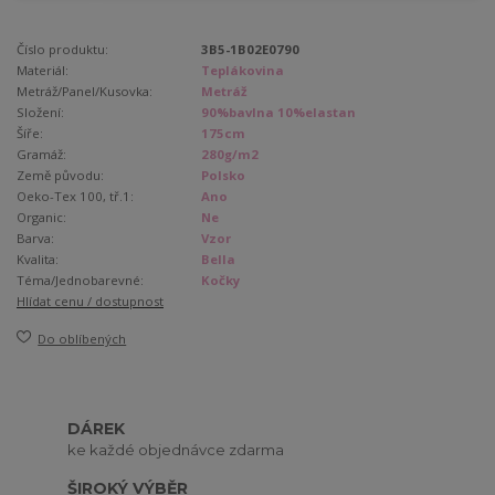
Číslo produktu:
3B5-1B02E0790
Materiál:
Teplákovina
Metráž/Panel/Kusovka:
Metráž
Složení:
90%bavlna 10%elastan
Šíře:
175cm
Gramáž:
280g/m2
Země původu:
Polsko
Oeko-Tex 100, tř.1:
Ano
Organic:
Ne
Barva:
Vzor
Kvalita:
Bella
Téma/Jednobarevné:
Kočky
Hlídat cenu / dostupnost
Do oblíbených
DÁREK
ke každé objednávce zdarma
ŠIROKÝ VÝBĚR