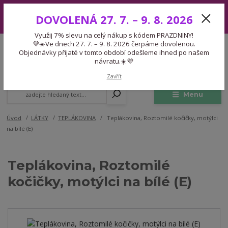
Využij 7% slevu na celý nákup s kódem PRAZDNINY! 💜☀️Ve dnech 27.
DOVOLENÁ 27. 7. – 9. 8. 2026
7. – 9. 8. 2026 čerpáme dovolenou. Objednávky přijaté v tomto období
odešleme ihned po našem návratu.☀️💜
Využij 7% slevu na celý nákup s kódem PRAZDNINY!
Expedice 775 866 913
💜☀️Ve dnech 27. 7. – 9. 8. 2026 čerpáme dovolenou.
CZK
Po-Čt 9-15:30 Pá 9-14:30 Pauza 13-13:45
Objednávky přijaté v tomto období odešleme ihned po našem
návratu.☀️💜
0
0,00 Kč
Zavřít
Menu
Úvod
LÁTKY
TEPLÁKOVINA
Teplákovina, Roztomilé kočičky, motýlci
na bílé (E)
Teplákovina, Roztomilé
kočičky, motýlci na bílé (E)