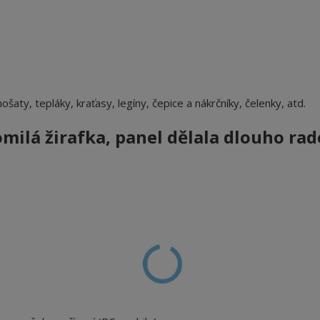
nošaty, tepláky, kraťasy, legíny, čepice a nákrčníky, čelenky, atd.
ilá žirafka, panel dělala dlouho rad