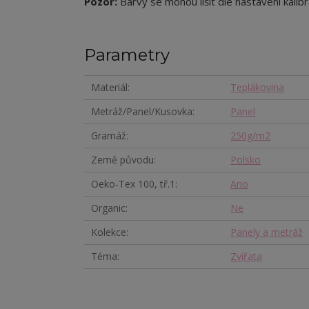
Pozor:
Barvy se mohou lišit dle nastavení kalibr
Parametry
Materiál
Teplákovina
Metráž/Panel/Kusovka
Panel
Gramáž
250g/m2
Země původu
Polsko
Oeko-Tex 100, tř.1
Ano
Organic
Ne
Kolekce
Panely a metráž
Téma
Zvířata