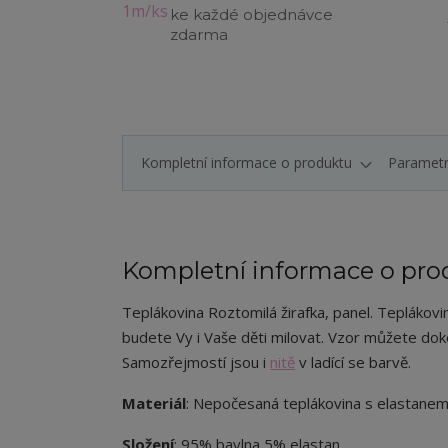
ke každé objednávce
zdarma
Kompletní informace o produktu
Paramet
Kompletní informace o pro
Teplákovina Roztomilá žirafka
,
panel. Teplákovin
budete Vy i Vaše děti milovat.
Vzor můžete dok
Samozřejmostí jsou i
nitě
v ladící se barvě.
Materiál
: Nepočesaná teplákovina s elastane
Složení
: 95% bavlna 5% elastan