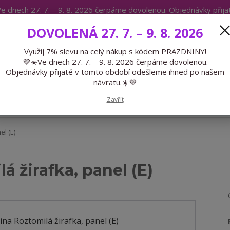
e dnech 27. 7. – 9. 8. 2026 čerpáme dovolenou. Objednávky přij
IKÁTY
BLOG
DOVOLENÁ 27. 7. – 9. 8. 2026
Expedice 775 866 913
Po-Čt 9-15
Využij 7% slevu na celý nákup s kódem PRAZDNINY!
💜☀️Ve dnech 27. 7. – 9. 8. 2026 čerpáme dovolenou.
Hledat
Objednávky přijaté v tomto období odešleme ihned po našem
návratu.☀️💜
Zavřít
GALANTERIE
PŘEDOBJEDNÁVKY
LÉTO
l (E)
á žirafka, panel (E)