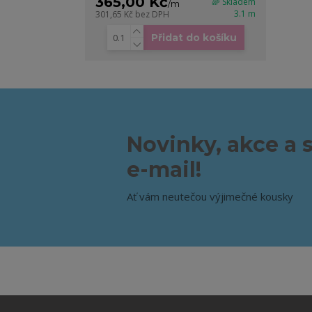
365,00 Kč
🌈 Skladem
/
m
3.1 m
301,65 Kč
bez DPH
Přidat do košíku
Novinky, akce a 
e-mail!
Ať vám neutečou výjimečné kousky