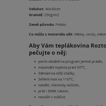
Veliskot
: 40x50cm
Gramáž
: 250g/m2
Země původu:
Polsko
Co můžu z materiálu ušít
: Mikiny, vesty, miko
Aby Vám teplákovina Roztom
pečujte o něj:
perte ideálně na program jemné prádlo,
maximální teplota praní 30°C,
ždímání na nižší otáčky,
žehlení max na 110°C,
nebělit, chemicky nečistit,
prát i žehlit rubem,
nesušit v sušičce.