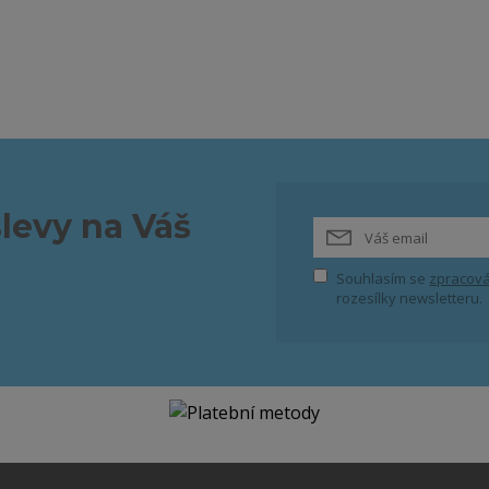
slevy na Váš
Souhlasím se
zpracová
rozesílky newsletteru.