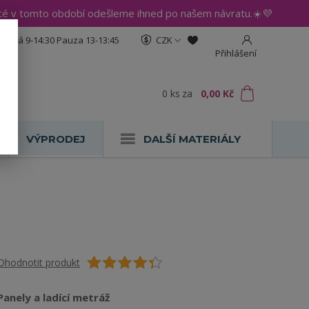
até v tomto období odešleme ihned po našem návratu.☀️💜
:30 Pá 9-14:30 Pauza 13-13:45
CZK
Přihlášení
0
ks
za
0,00 Kč
VÝPRODEJ
DALŠÍ MATERIÁLY
Ohodnotit produkt
Panely a ladící metráž