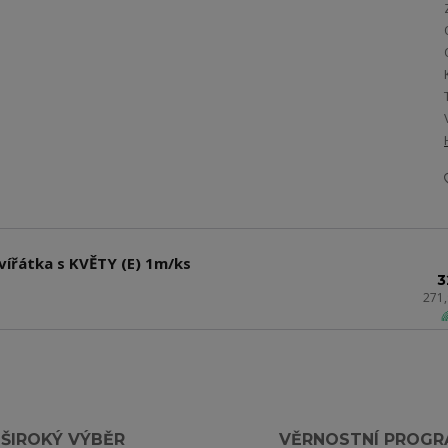
vířátka s KVĚTY (E) 1m/ks
3
271

ŠIROKÝ VÝBĚR
VĚRNOSTNÍ PROG