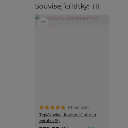
Související látky:
1
9 hodnocení
Teplákovina, Roztomilá africká
zvířátka (E)