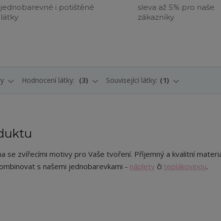
jednobarevné i potištěné
sleva až 5% pro naše
látky
zákazníky
ry
Hodnocení látky:
3
Související látky:
1
duktu
a se zvířecími motivy pro Vaše tvoření. Příjemný a kvalitní materiá
ombinovat s našemi jednobarevkami -
náplety
či
teplákovinou
.
m