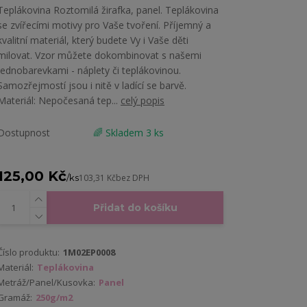
Teplákovina Roztomilá žirafka, panel. Teplákovina
se zvířecími motivy pro Vaše tvoření. Příjemný a
kvalitní materiál, který budete Vy i Vaše děti
milovat. Vzor můžete dokombinovat s našemi
jednobarevkami - náplety či teplákovinou.
Samozřejmostí jsou i nitě v ladící se barvě.
Materiál: Nepočesaná tep...
celý popis
Dostupnost
🌈 Skladem 3 ks
125,00 Kč
/
ks
103,31 Kč
bez DPH
Přidat do košíku
Číslo produktu:
1M02EP0008
Materiál:
Teplákovina
Metráž/Panel/Kusovka:
Panel
Gramáž:
250g/m2