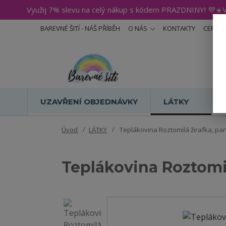
Využij 7% slevu na celý nákup s kódem PRAZDNINY! 💜☀️V
BAREVNÉ ŠITÍ - NÁŠ PŘÍBĚH
O NÁS
KONTAKTY
CERTIF
UZAVŘENÍ OBJEDNÁVKY
LÁTKY
Úvod
LÁTKY
Teplákovina Roztomilá žirafka, pane
Teplákovina Roztomil