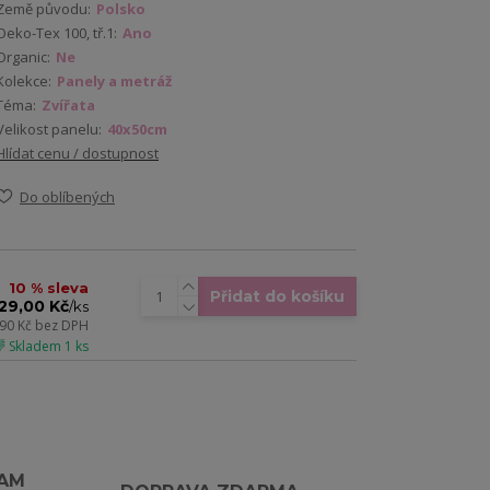
Země původu:
Polsko
Oeko-Tex 100, tř.1:
Ano
Organic:
Ne
Kolekce:
Panely a metráž
Téma:
Zvířata
Velikost panelu:
40x50cm
Hlídat cenu / dostupnost
Do oblíbených
10 % sleva
Přidat do košíku
29,00 Kč
/
ks
,90 Kč
bez DPH
 Skladem 1 ks
RAM