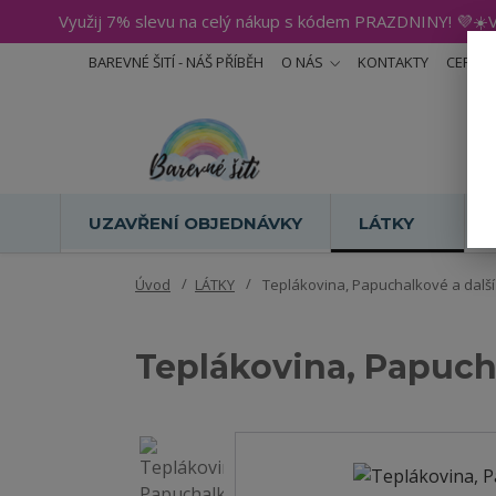
Využij 7% slevu na celý nákup s kódem PRAZDNINY! 💜☀️V
BAREVNÉ ŠITÍ - NÁŠ PŘÍBĚH
O NÁS
KONTAKTY
CERTIF
UZAVŘENÍ OBJEDNÁVKY
LÁTKY
Úvod
LÁTKY
Teplákovina, Papuchalkové a další z
Teplákovina, Papucha