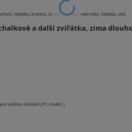
nošaty, tepláky, kraťasy, legíny, čepice a nákrčníky, čelenky, atd.
alkové a další zvířátka, zima
dlouh
ace vašeho zařízení (PC, mobil...)