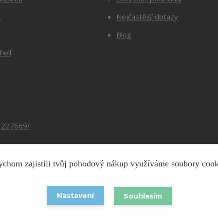
t
Nejčastější dotazy
Blog
hell
3227669/
chom zajistili tvůj pohodový nákup využíváme soubory coo
Copyright © 2026 Barevnesiti.cz
Nastavení
Souhlasím
Vytvořeno na
Eshop-rychle.cz