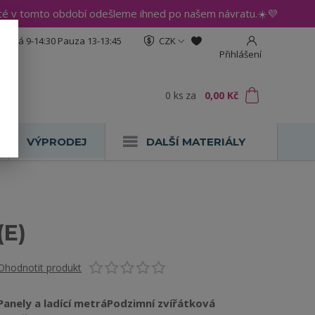
até v tomto období odešleme ihned po našem návratu.☀️💜
:30 Pá 9-14:30 Pauza 13-13:45
CZK
Přihlášení
0
ks
za
0,00 Kč
VÝPRODEJ
DALŠÍ MATERIÁLY
(E)
Ohodnotit produkt
Panely a ladící metráPodzimní zvířátková