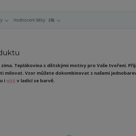
ry
Hodnocení látky:
0
duktu
, zima. Teplákovina s dětskými motivy pro Vaše tvoření. Pří
ěti milovat.
Vzor můžete dokombinovat s našemi jednobare
u i
nitě
v ladící se barvě.
m