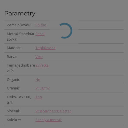
Parametry
Země původu
Polsko
Metráž/Panel/Ku
Panel
sovka
Materiál
Teplákovina
Barva
Vzor
Téma/Jednobare
Zvířátka
vné
Organic
Ne
Gramáž
250g/m2
Oeko-Tex 100,
Ano
tř.1
Složení
95%bavlna 5%elastan
Kolekce
Panely a metráž