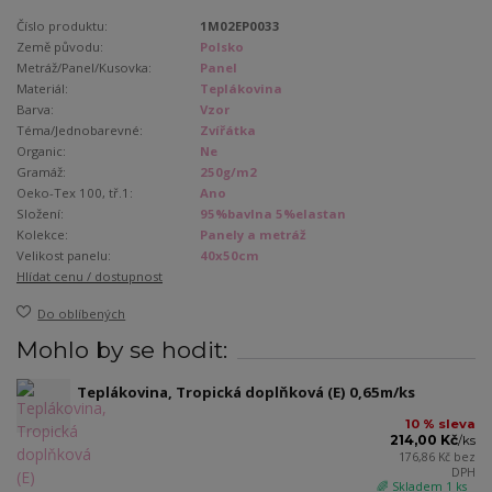
Číslo produktu:
1M02EP0033
Země původu:
Polsko
Metráž/Panel/Kusovka:
Panel
Materiál:
Teplákovina
Barva:
Vzor
Téma/Jednobarevné:
Zvířátka
Organic:
Ne
Gramáž:
250g/m2
Oeko-Tex 100, tř.1:
Ano
Složení:
95%bavlna 5%elastan
Kolekce:
Panely a metráž
Velikost panelu:
40x50cm
Hlídat cenu / dostupnost
Do oblíbených
Mohlo by se hodit:
Teplákovina, Tropická doplňková (E) 0,65m/ks
10 % sleva
214,00 Kč
/
ks
176,86 Kč
bez
DPH
🌈 Skladem 1 ks