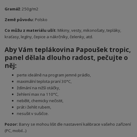
Gramáž
: 250g/m2
Země původu:
Polsko
Co můžu z materiálu ušít
: Mikiny, vesty, mikonošaty, tepláky,
kraťasy, legíny, čepice a nákrčníky, čelenky, atd.
Aby Vám teplákovina Papoušek tropic,
panel dělala dlouho radost, pečujte o
něj:
perte ideálně na program jemné prádlo,
maximální teplota praní 30°C,
ždímání na nižší otáčky,
žehlení max na 110°C,
nebělit, chemicky nečistit,
prát i žehlit rubem,
nesušit v sušičce.
Pozor:
Barvy se mohou lišit dle nastavení kalibrace vašeho zařízení
(PC, mobil...)