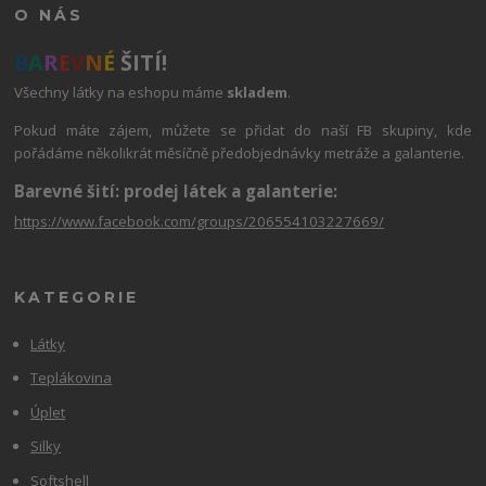
O NÁS
B
A
R
E
V
N
É
ŠITÍ!
Všechny látky na eshopu máme
skladem
.
Pokud máte zájem, můžete se přidat do naší FB skupiny, kde
pořádáme několikrát měsíčně předobjednávky metráže a galanterie.
Barevné šití: prodej látek a galanterie:
https://www.facebook.com/groups/206554103227669/
KATEGORIE
Látky
Teplákovina
Úplet
Silky
Softshell