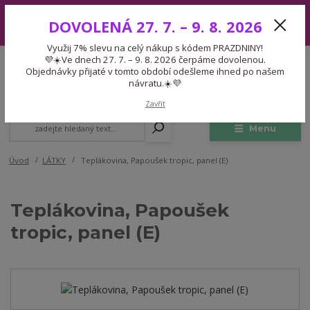
Využij 7% slevu na celý nákup s kódem PRAZDNINY! 💜☀️Ve dnech 27.
DOVOLENÁ 27. 7. – 9. 8. 2026
7. – 9. 8. 2026 čerpáme dovolenou. Objednávky přijaté v tomto období
odešleme ihned po našem návratu.☀️💜
Využij 7% slevu na celý nákup s kódem PRAZDNINY!
Expedice 775 866 913
💜☀️Ve dnech 27. 7. – 9. 8. 2026 čerpáme dovolenou.
CZK
Po-Čt 9-15:30 Pá 9-14:30 Pauza 13-13:45
Objednávky přijaté v tomto období odešleme ihned po našem
návratu.☀️💜
0
0,00 Kč
Zavřít
Menu
Úvod
LÁTKY
Teplákovina, Papoušek tropic, panel (E)
Teplákovina, Papoušek
tropic, panel (E)