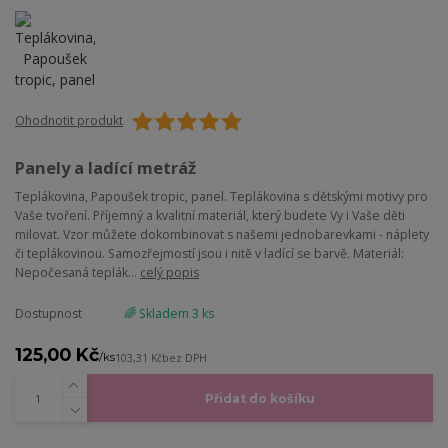
Ohodnotit produkt
Panely a ladící metráž
Teplákovina, Papoušek tropic, panel. Teplákovina s dětskými motivy pro
Vaše tvoření. Příjemný a kvalitní materiál, který budete Vy i Vaše děti
milovat. Vzor můžete dokombinovat s našemi jednobarevkami - náplety
či teplákovinou. Samozřejmostí jsou i nitě v ladící se barvě. Materiál:
Nepočesaná teplák...
celý popis
Dostupnost
🌈 Skladem 3 ks
125,00 Kč
/
ks
103,31 Kč
bez DPH
Přidat do košíku