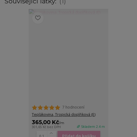
Související látky:
1
7 hodnocení
Teplákovina, Tropická doplňková (E)
365,00 Kč
/
m
🌈 Skladem 2.4 m
301,65 Kč
bez DPH
Přidat do košíku