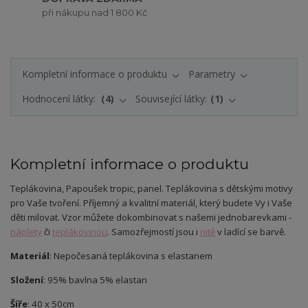
při nákupu nad 1 800 Kč
Kompletní informace o produktu
Parametry
Hodnocení látky:
4
Související látky:
1
Kompletní informace o produktu
Teplákovina, Papoušek tropic, panel. Teplákovina s dětskými motivy
pro Vaše tvoření. Příjemný a kvalitní materiál, který budete Vy i Vaše
děti milovat.
Vzor můžete dokombinovat s našemi jednobarevkami -
náplety
či
teplákovinou
. Samozřejmostí jsou i
nitě
v ladící se barvě.
Materiál
: Nepočesaná teplákovina s elastanem
Složení
: 95% bavlna 5% elastan
Šíře
: 40 x 50cm