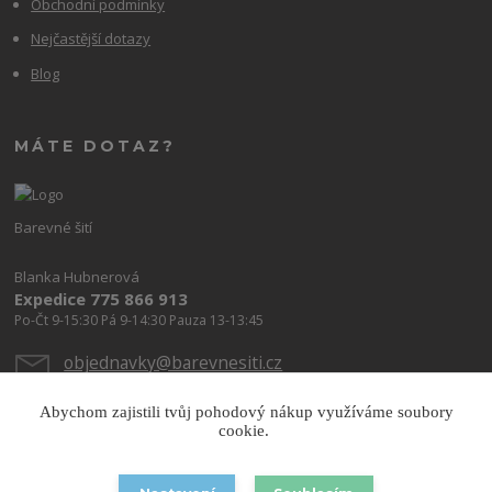
Obchodní podmínky
Nejčastější dotazy
Blog
MÁTE DOTAZ?
Barevné šití
Blanka Hubnerová
Expedice 775 866 913
Po-Čt 9-15:30 Pá 9-14:30 Pauza 13-13:45
objednavky@barevnesiti.cz
Abychom zajistili tvůj pohodový nákup využíváme soubory
cookie.