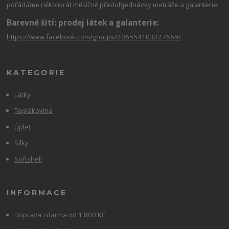
pořádáme několikrát měsíčně předobjednávky metráže a galanterie.
Barevné šití: prodej látek a galanterie:
https://www.facebook.com/groups/206554103227669/
KATEGORIE
Látky
Teplákovina
Úplet
Silky
Softshell
INFORMACE
Doprava zdarma od 1 800 Kč