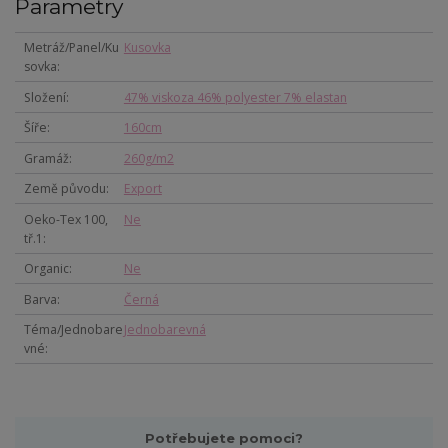
Parametry
Metráž/Panel/Ku
Kusovka
sovka
Složení
47% viskoza 46% polyester 7% elastan
Šíře
160cm
Gramáž
260g/m2
Země původu
Export
Oeko-Tex 100,
Ne
tř.1
Organic
Ne
Barva
Černá
Téma/Jednobare
Jednobarevná
vné
Potřebujete pomoci?