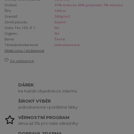
Složení:
47% viskoza 46% polyester 7% elastan
Šíře:
160cm
Gramáž:
260g/m2
Země původu:
Export
Oeko-Tex 100, tř.1:
Ne
Organic:
Ne
Barva:
Černá
Téma/Jednobarevné:
Jednobarevná
Hlídat cenu / dostupnost
Do oblíbených
DÁREK
ke každé objednávce zdarma
ŠIROKÝ VÝBĚR
jednobarevné i potištěné látky
VĚRNOSTNÍ PROGRAM
sleva až 5% pro naše zákazníky
DOPRAVA ZDARMA