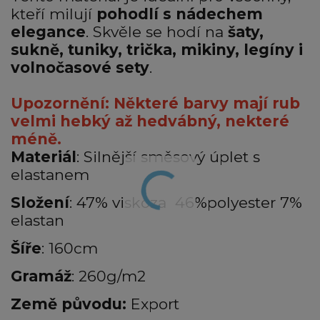
kteří milují
pohodlí s nádechem
elegance
. Skvěle se hodí na
šaty,
sukně, tuniky, trička, mikiny, legíny i
volnočasové sety
.
Upozornění: Některé barvy mají rub
velmi hebký až hedvábný, nekteré
méně.
Materiál
: Silnější směsový úplet s
elastanem
Složení
: 47% viskoza 46%polyester 7%
elastan
Šíře
: 160cm
Gramáž
: 260g/m2
Země původu:
Export