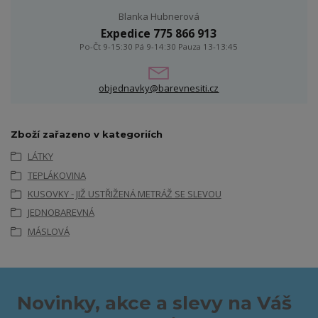
Blanka Hubnerová
Expedice 775 866 913
Po-Čt 9-15:30 Pá 9-14:30 Pauza 13-13:45
objednavky@barevnesiti.cz
Zboží zařazeno v kategoriích
LÁTKY
TEPLÁKOVINA
KUSOVKY - JIŽ USTŘIŽENÁ METRÁŽ SE SLEVOU
JEDNOBAREVNÁ
MÁSLOVÁ
Novinky, akce a slevy na Váš