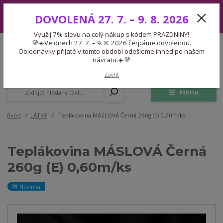
Využij 7% slevu na celý nákup s kódem PRAZDNINY! 💜☀️Ve dnech 27.
DOVOLENÁ 27. 7. – 9. 8. 2026
7. – 9. 8. 2026 čerpáme dovolenou. Objednávky přijaté v tomto období
odešleme ihned po našem návratu.☀️💜
Využij 7% slevu na celý nákup s kódem PRAZDNINY!
Expedice 775 866 913
💜☀️Ve dnech 27. 7. – 9. 8. 2026 čerpáme dovolenou.
CZK
Po-Čt 9-15:30 Pá 9-14:30 Pauza 13-13:45
Objednávky přijaté v tomto období odešleme ihned po našem
návratu.☀️💜
0
0,00 Kč
Zavřít
Menu
Úvod
LÁTKY
Teplákovina MÁSLOVÁ Černá 260g (E) 0,60m/ks
Teplákovina MÁSLOVÁ Černá
260g (E) 0,60m/ks
🆕 Novinka