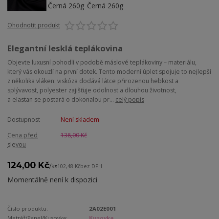
Ohodnotit produkt
Elegantní lesklá teplákovina
Objevte luxusní pohodlí v podobě máslové teplákoviny – materiálu,
který vás okouzlí na první dotek. Tento moderní úplet spojuje to nejlepší
z několika vláken: viskóza dodává látce přirozenou hebkost a
splývavost, polyester zajišťuje odolnost a dlouhou životnost,
a elastan se postará o dokonalou pr...
celý popis
Dostupnost
Není skladem
Cena před
138,00 Kč
slevou
124,00 Kč
/
ks
102,48 Kč
bez DPH
Momentálně není k dispozici
Číslo produktu:
2A02E001
Metráž/Panel/Kusovka:
Kusovka