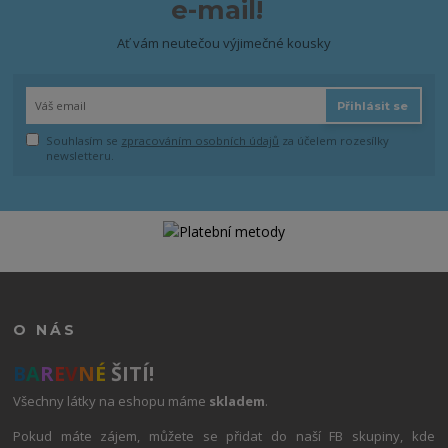
e-mail!
Ať vám neutečou výjimečné kousky
Přihlásit se
Souhlasím se
zpracováním osobních údajů
za účelem rozesílky
newsletteru.
O NÁS
B
A
R
E
V
N
É
ŠITÍ!
Všechny látky na eshopu máme
skladem
.
Pokud máte zájem, můžete se přidat do naší FB skupiny, kde