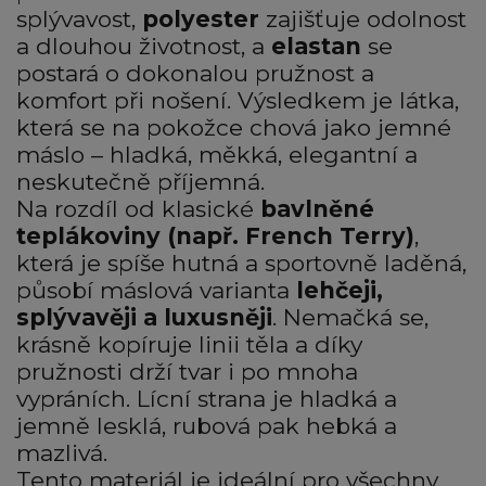
splývavost,
polyester
zajišťuje odolnost
a dlouhou životnost, a
elastan
se
postará o dokonalou pružnost a
komfort při nošení. Výsledkem je látka,
která se na pokožce chová jako jemné
máslo – hladká, měkká, elegantní a
neskutečně příjemná.
Na rozdíl od klasické
bavlněné
teplákoviny (např. French Terry)
,
která je spíše hutná a sportovně laděná,
působí máslová varianta
lehčeji,
splývavěji a luxusněji
. Nemačká se,
krásně kopíruje linii těla a díky
pružnosti drží tvar i po mnoha
vypráních. Lícní strana je hladká a
jemně lesklá, rubová pak hebká a
mazlivá.
Tento materiál je ideální pro všechny,