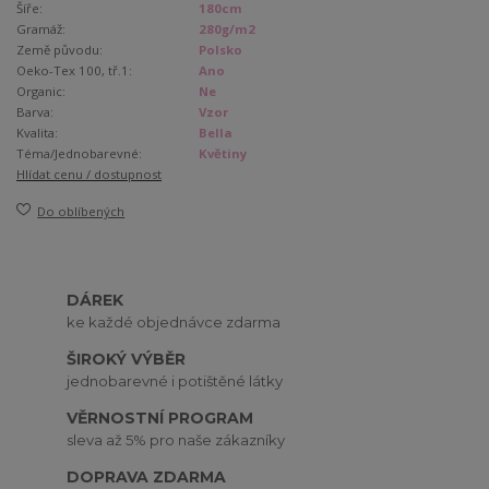
Šíře:
180cm
Gramáž:
280g/m2
Země původu:
Polsko
Oeko-Tex 100, tř.1:
Ano
Organic:
Ne
Barva:
Vzor
Kvalita:
Bella
Téma/Jednobarevné:
Květiny
Hlídat cenu / dostupnost
Do oblíbených
DÁREK
ke každé objednávce zdarma
ŠIROKÝ VÝBĚR
jednobarevné i potištěné látky
VĚRNOSTNÍ PROGRAM
sleva až 5% pro naše zákazníky
DOPRAVA ZDARMA