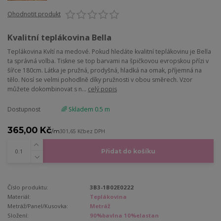
Ohodnotit produkt
Kvalitní teplákovina Bella
Teplákovina Kvítí na medové. Pokud hledáte kvalitní teplákovinu je Bella
ta správná volba. Tiskne se top barvami na špičkovou evropskou přízi v
šířce 180cm. Látka je pružná, prodyšná, hladká na omak, příjemná na
tělo. Nosí se velmi pohodlně díky pružnosti v obou směrech. Vzor
můžete dokombinovat s n...
celý popis
Dostupnost
🌈 Skladem 0.5 m
365,00 Kč
/
m
301,65 Kč
bez DPH
Přidat do košíku
Číslo produktu:
3B3-1B02E0222
Materiál:
Teplákovina
Metráž/Panel/Kusovka:
Metráž
Složení:
90%bavlna 10%elastan