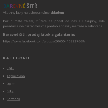
B
A
R
E
V
N
É
ŠITÍ!
Všechny látky na eshopu máme
skladem
.
Pokud máte zájem, můžete se přidat do naší FB skupiny, kde
pořádáme několikrát měsíčně předobjednávky metráže a galanterie.
Barevné šití: prodej látek a galanterie:
https://www.facebook.com/groups/206554103227669/
KATEGORIE
Látky
Teplákovina
Úplet
Silky
Softshell