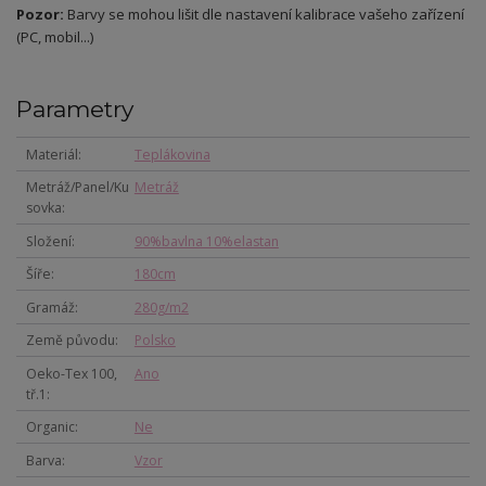
Pozor:
Barvy se mohou lišit dle nastavení kalibrace vašeho zařízení
(PC, mobil...)
Parametry
Materiál
Teplákovina
Metráž/Panel/Ku
Metráž
sovka
Složení
90%bavlna 10%elastan
Šíře
180cm
Gramáž
280g/m2
Země původu
Polsko
Oeko-Tex 100,
Ano
tř.1
Organic
Ne
Barva
Vzor