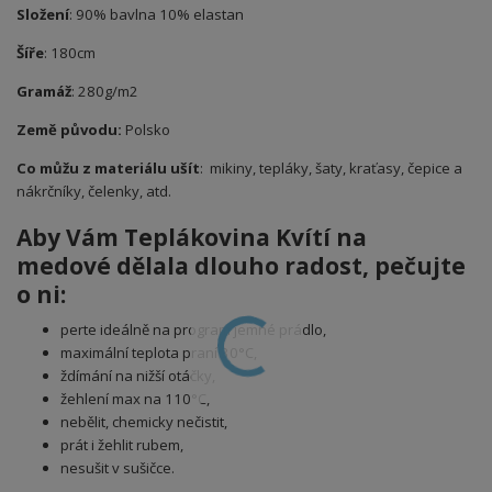
Složení
: 90% bavlna 10% elastan
Šíře
: 180cm
Gramáž
: 280g/m2
Země původu:
Polsko
Co můžu z materiálu ušít
: mikiny, tepláky, šaty, kraťasy, čepice a
nákrčníky, čelenky, atd.
Aby Vám Teplákovina Kvítí na
medové
dělala dlouho radost, pečujte
o ni:
perte ideálně na program jemné prádlo,
maximální teplota praní 30°C,
ždímání na nižší otáčky,
žehlení max na 110°C,
nebělit, chemicky nečistit,
prát i žehlit rubem,
nesušit v sušičce.