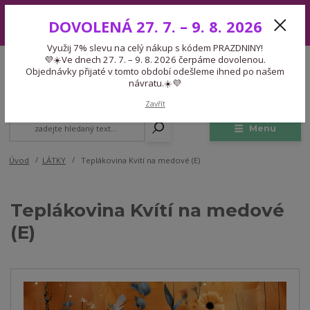
Využij 7% slevu na celý nákup s kódem PRAZDNINY! 💜☀️Ve dnech 27.
DOVOLENÁ 27. 7. – 9. 8. 2026
7. – 9. 8. 2026 čerpáme dovolenou. Objednávky přijaté v tomto období
odešleme ihned po našem návratu.☀️💜
Využij 7% slevu na celý nákup s kódem PRAZDNINY!
Expedice 775 866 913
💜☀️Ve dnech 27. 7. – 9. 8. 2026 čerpáme dovolenou.
CZK
Po-Čt 9-15:30 Pá 9-14:30 Pauza 13-13:45
Objednávky přijaté v tomto období odešleme ihned po našem
návratu.☀️💜
0
0,00 Kč
Zavřít
Menu
Úvod
LÁTKY
Teplákovina Kvítí na medové (E)
Teplákovina Kvítí na medové
(E)