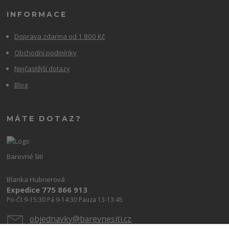
INFORMACE
Doprava zdarma od 1 800 Kč
Obchodní podmínky
Nejčastější dotazy
Blog
MÁTE DOTAZ?
Barevné šití
Blanka Hubnerová
Expedice 775 866 913
Po-Čt 9-15:30 Pá 9-14:30 Pauza 13-13:45
objednavky@barevnesiti.cz