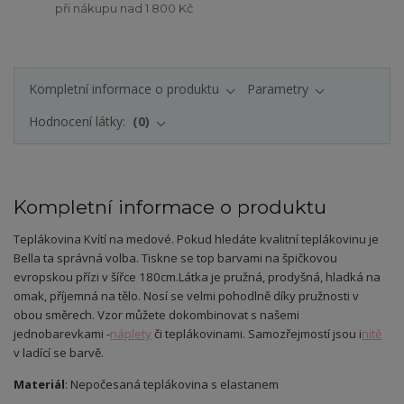
při nákupu nad 1 800 Kč
Kompletní informace o produktu
Parametry
Hodnocení látky:
0
Kompletní informace o produktu
Teplákovina Kvítí na medové. Pokud hledáte kvalitní teplákovinu je
Bella ta správná volba. Tiskne se top barvami na špičkovou
evropskou přízi v šířce 180cm.
Látka je pružná, prodyšná, hladká na
omak, příjemná na tělo. Nosí se velmi pohodlně díky pružnosti v
obou směrech. Vzor můžete dokombinovat s našemi
jednobarevkami -
náplety
či teplákovinami. Samozřejmostí jsou i
nitě
v ladící se barvě.
Materiál
: Nepočesaná teplákovina s elastanem