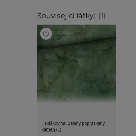
Související látky:
1
Teplákovina, Zelený popraskaný
kámen (E)