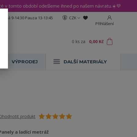
até v tomto období odešleme ihned po našem návratu.☀️💜
:30 Pá 9-14:30 Pauza 13-13:45
CZK
Přihlášení
0
ks
za
0,00 Kč
VÝPRODEJ
DALŠÍ MATERIÁLY
Ohodnotit produkt
Panely a ladící metráž