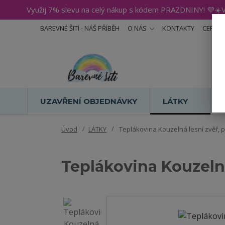
Využij 7% slevu na celý nákup s kódem PRAZDNINY! 💜☀️V
BAREVNÉ ŠITÍ - NÁŠ PŘÍBĚH
O NÁS
KONTAKTY
CERTIF
UZAVŘENÍ OBJEDNÁVKY
LÁTKY
Úvod
LÁTKY
Teplákovina Kouzelná lesní zvěř, p
Teplákovina Kouzelná