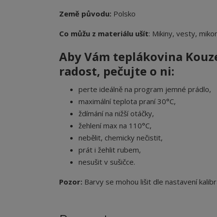
Země původu:
Polsko
Co můžu z materiálu ušít
: Mikiny, vesty, miko
Aby Vám teplákovina Kouzel
radost, pečujte o ni:
perte ideálně na program jemné prádlo,
maximální teplota praní 30°C,
ždímání na nižší otáčky,
žehlení max na 110°C,
nebělit, chemicky nečistit,
prát i žehlit rubem,
nesušit v sušičce.
Pozor:
Barvy se mohou lišit dle nastavení kalibr