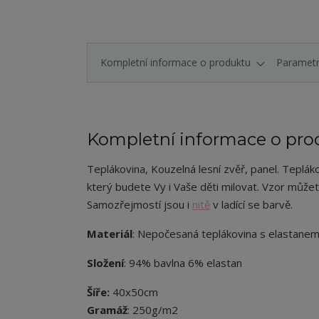
Kompletní informace o produktu
Paramet
Kompletní informace o pro
Teplákovina, Kouzelná lesní zvěř, panel. Tepláko
který budete Vy i Vaše děti milovat.
Vzor můžet
Samozřejmostí jsou i
nitě
v ladící se barvě.
Materiál
: Nepočesaná teplákovina s elastane
Složení
: 94% bavlna 6% elastan
Šíře:
40x50cm
Gramáž
: 250g/m2