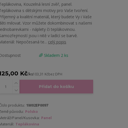
Teplákovina, Kouzelná lesní zvěř, panel.
Teplákovina s dětskými motivy pro Vaše tvoření.
Příjemný a kvalitní materiál, který budete Vy i Vaše
děti milovat. Vzor můžete dokombinovat s našemi
jednobarevkami - náplety či teplákovinou.
Samozřejmostí jsou i nitě v ladící se barvě.
Materiál: Nepočesaná te...
celý popis
Dostupnost
🌈 Skladem 2 ks
125,00 Kč
/
ks
103,31 Kč
bez DPH
Přidat do košíku
Číslo produktu:
1M02EP0097
Země původu:
Polsko
Metráž/Panel/Kusovka:
Panel
Materiál:
Teplákovina