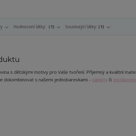
ry
Hodnocení látky:
1
Související látky:
1
duktu
vina s dětskými motivy pro Vaše tvoření. Příjemný a kvalitní mater
e dokombinovat s našemi jednobarevkami -
náplety
či
teplákovin
m