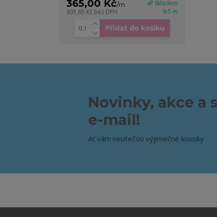
365,00 Kč
🌈 Skladem
/
m
9.5 m
301,65 Kč
bez DPH
Přidat do košíku
Novinky, akce a 
e-mail!
Ať vám neutečou výjimečné kousky