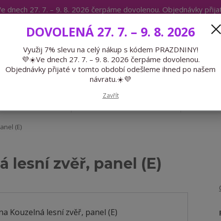
e dnech 27. 7. – 9. 8. 2026 čerpáme dovolenou. Objednávky přij
IKÁTY
BLOG
DOVOLENÁ 27. 7. – 9. 8. 2026
Expedice 775 866 913
Po-Čt 9-15
Využij 7% slevu na celý nákup s kódem PRAZDNINY!
💜☀️Ve dnech 27. 7. – 9. 8. 2026 čerpáme dovolenou.
Hledat
Objednávky přijaté v tomto období odešleme ihned po našem
návratu.☀️💜
Zavřít
GALANTERIE
PŘEDOBJEDNÁVKY
LÉTO
anel (E)
 lesní zvěř, panel (E)