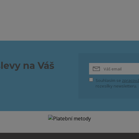
slevy na Váš
Souhlasím se
zpracová
rozesílky newsletteru.