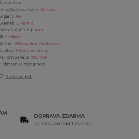
Barva:
Vzor
Téma/Jednobarevné:
Zvířata
Organic:
Ne
Gramáž:
250g/m2
Oeko-Tex 100, tř.1:
Ano
Šíře:
160cm
Složení:
96%bavlna 4%elastan
Kolekce:
Panely a metráž
Velikost panelu:
40x50cm
Hlídat cenu / dostupnost
Do oblíbených
RAM
DOPRAVA ZDARMA
při nákupu nad 1 800 Kč