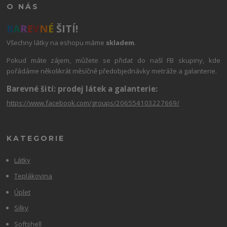
O NÁS
B
A
R
E
V
N
É
ŠITÍ!
Všechny látky na eshopu máme
skladem
.
Pokud máte zájem, můžete se přidat do naší FB skupiny, kde
pořádáme několikrát měsíčně předobjednávky metráže a galanterie.
Barevné šití: prodej látek a galanterie:
https://www.facebook.com/groups/206554103227669/
KATEGORIE
Látky
Teplákovina
Úplet
Silky
Softshell