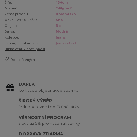
Šíře:
150cm
Gramáž:
240g/m2
Země původu:
Holandsko
Oeko-Tex 100, tř.1:
Ano
Organic:
Ne
Barva:
Modrá
Kolekce:
Jeans
Téma/Jednobarevné:
Jeans efekt
Hlídat cenu / dostupnost
Do oblíbených
DÁREK
ke každé objednávce zdarma
ŠIROKÝ VÝBĚR
jednobarevné i potištěné látky
VĚRNOSTNÍ PROGRAM
sleva až 5% pro naše zákazníky
DOPRAVA ZDARMA