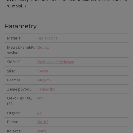
(PC, mobil...)
Parametry
Materiál
Teplákovina
Metráž/Panel/Ku
Metráž
sovka
Složení
95%bavlna 5%elastan
Šíře
150cm
Gramáž
240g/m2
Země původu
Holandsko
Oeko-Tex 100,
Ano
tř.1
Organic
Ne
Barva
Modrá
Kolekce
Jeans