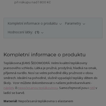
při nákupu nad 1 800 Kč
Kompletní informace o produktu
Parametry
Hodnocení látky:
1
Kompletní informace o produktu
Teplákovina JEANS ŠEDOMODRÁ
. Velmi kvalitní teplákoviny
jeansového vzhledu.
Látka je pružná, prodyšná, hladká na omak,
příjemná na tělo. Nosí se velmi pohodlně díky pružnosti v obou
směrech.
Ideální na pohodlné, slušně vypadající tepláky dětem do
školy. Vzor můžete dokombinovat s našemi jednobarevkami -
náplety
či
nepočesanou teplákovinou
. Samozřejmostí jsou i
nitě
v
ladící se barvě.
Materiál
: Nepočesaná teplákovina s elastanem