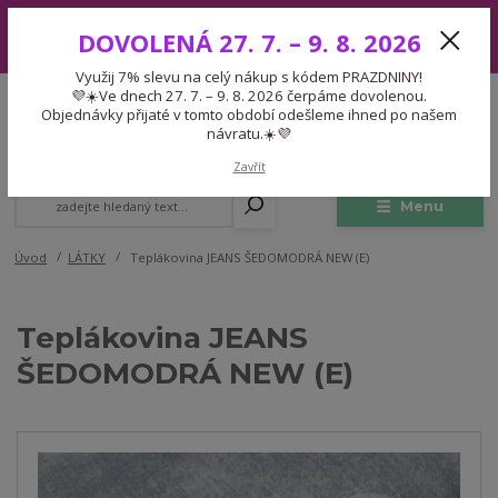
Využij 7% slevu na celý nákup s kódem PRAZDNINY! 💜☀️Ve dnech 27.
DOVOLENÁ 27. 7. – 9. 8. 2026
7. – 9. 8. 2026 čerpáme dovolenou. Objednávky přijaté v tomto období
odešleme ihned po našem návratu.☀️💜
Využij 7% slevu na celý nákup s kódem PRAZDNINY!
Expedice 775 866 913
💜☀️Ve dnech 27. 7. – 9. 8. 2026 čerpáme dovolenou.
CZK
Po-Čt 9-15:30 Pá 9-14:30 Pauza 13-13:45
Objednávky přijaté v tomto období odešleme ihned po našem
návratu.☀️💜
0
0,00 Kč
Zavřít
Menu
Úvod
LÁTKY
Teplákovina JEANS ŠEDOMODRÁ NEW (E)
Teplákovina JEANS
ŠEDOMODRÁ NEW (E)