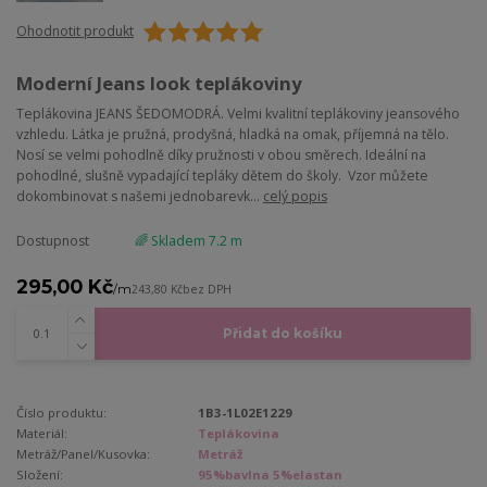
Ohodnotit produkt
Moderní Jeans look teplákoviny
Teplákovina JEANS ŠEDOMODRÁ. Velmi kvalitní teplákoviny jeansového
vzhledu. Látka je pružná, prodyšná, hladká na omak, příjemná na tělo.
Nosí se velmi pohodlně díky pružnosti v obou směrech. Ideální na
pohodlné, slušně vypadající tepláky dětem do školy. Vzor můžete
dokombinovat s našemi jednobarevk...
celý popis
Dostupnost
🌈 Skladem 7.2 m
295,00 Kč
/
m
243,80 Kč
bez DPH
Přidat do košíku
Číslo produktu:
1B3-1L02E1229
Materiál:
Teplákovina
Metráž/Panel/Kusovka:
Metráž
Složení:
95%bavlna 5%elastan