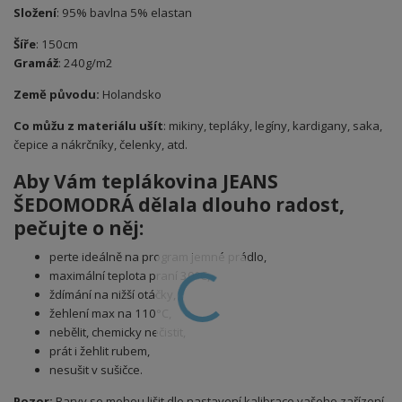
Složení
: 95% bavlna 5% elastan
Šíře
: 150cm
Gramáž
: 240g/m2
Země původu:
Holandsko
Co můžu z materiálu ušít
: mikiny, tepláky, legíny, kardigany, saka,
čepice a nákrčníky, čelenky, atd.
Aby Vám teplákovina JEANS
ŠEDOMODRÁ
dělala dlouho radost,
pečujte o něj:
perte ideálně na program jemné prádlo,
maximální teplota praní 30°C,
ždímání na nižší otáčky,
žehlení max na 110°C,
nebělit, chemicky nečistit,
prát i žehlit rubem,
nesušit v sušičce.
Pozor:
Barvy se mohou lišit dle nastavení kalibrace vašeho zařízení