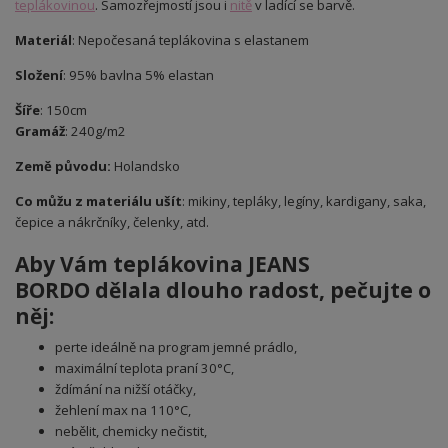
teplákovinou
. Samozřejmostí jsou i
nitě
v ladící se barvě.
Materiál
: Nepočesaná teplákovina s elastanem
Složení
: 95% bavlna 5% elastan
Šíře
: 150cm
Gramáž
: 240g/m2
Země původu:
Holandsko
Co můžu z materiálu ušít
: mikiny, tepláky, legíny, kardigany, saka,
čepice a nákrčníky, čelenky, atd.
Aby Vám teplákovina JEANS
BORDO
dělala dlouho radost, pečujte o
něj:
perte ideálně na program jemné prádlo,
maximální teplota praní 30°C,
ždímání na nižší otáčky,
žehlení max na 110°C,
nebělit, chemicky nečistit,