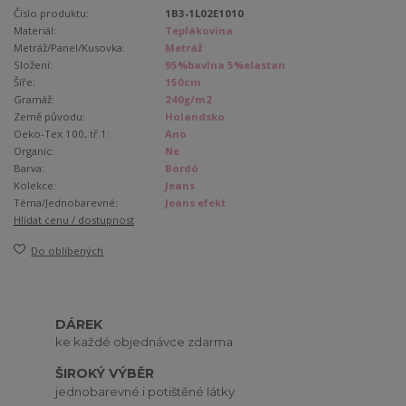
Číslo produktu:
1B3-1L02E1010
Materiál:
Teplákovina
Metráž/Panel/Kusovka:
Metráž
Složení:
95%bavlna 5%elastan
Šíře:
150cm
Gramáž:
240g/m2
Země původu:
Holandsko
Oeko-Tex 100, tř.1:
Ano
Organic:
Ne
Barva:
Bordó
Kolekce:
Jeans
Téma/Jednobarevné:
Jeans efekt
Hlídat cenu / dostupnost
Do oblíbených
DÁREK
ke každé objednávce zdarma
ŠIROKÝ VÝBĚR
jednobarevné i potištěné látky