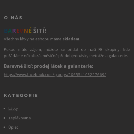
O NÁS
B
A
R
E
V
N
É
ŠITÍ!
Všechny látky na eshopu máme
skladem
.
Pokud máte zájem, můžete se přidat do naší FB skupiny, kde
pořádáme několikrát měsíčně předobjednávky metráže a galanterie.
Barevné šití: prodej látek a galanterie:
https://www.facebook.com/groups/206554103227669/
KATEGORIE
Látky
Teplákovina
Úplet