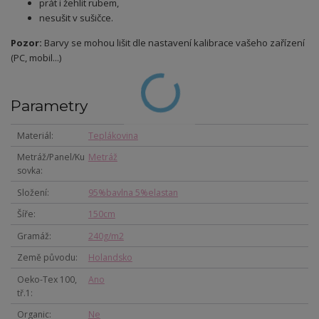
prát i žehlit rubem,
nesušit v sušičce.
Pozor:
Barvy se mohou lišit dle nastavení kalibrace vašeho zařízení
(PC, mobil...)
Parametry
Materiál
Teplákovina
Metráž/Panel/Ku
Metráž
sovka
Složení
95%bavlna 5%elastan
Šíře
150cm
Gramáž
240g/m2
Země původu
Holandsko
Oeko-Tex 100,
Ano
tř.1
Organic
Ne