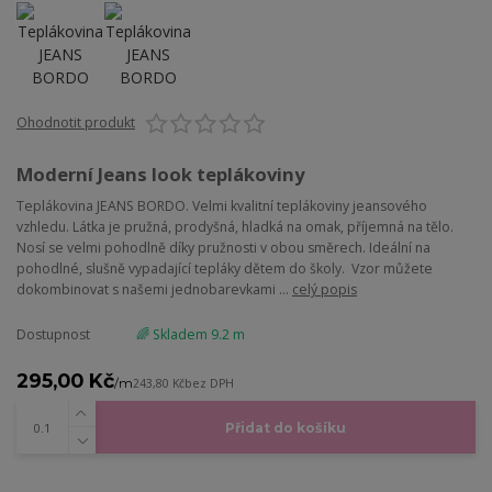
Ohodnotit produkt
Moderní Jeans look teplákoviny
Teplákovina JEANS BORDO. Velmi kvalitní teplákoviny jeansového
vzhledu. Látka je pružná, prodyšná, hladká na omak, příjemná na tělo.
Nosí se velmi pohodlně díky pružnosti v obou směrech. Ideální na
pohodlné, slušně vypadající tepláky dětem do školy. Vzor můžete
dokombinovat s našemi jednobarevkami ...
celý popis
Dostupnost
🌈 Skladem 9.2 m
295,00 Kč
/
m
243,80 Kč
bez DPH
Přidat do košíku