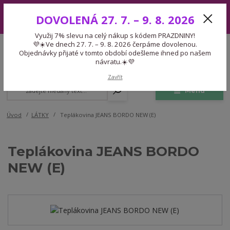
Využij 7% slevu na celý nákup s kódem PRAZDNINY! 💜☀️Ve dnech 27.
DOVOLENÁ 27. 7. – 9. 8. 2026
7. – 9. 8. 2026 čerpáme dovolenou. Objednávky přijaté v tomto období
odešleme ihned po našem návratu.☀️💜
Využij 7% slevu na celý nákup s kódem PRAZDNINY!
Expedice 775 866 913
💜☀️Ve dnech 27. 7. – 9. 8. 2026 čerpáme dovolenou.
CZK
Po-Čt 9-15:30 Pá 9-14:30 Pauza 13-13:45
Objednávky přijaté v tomto období odešleme ihned po našem
návratu.☀️💜
0
0,00 Kč
Zavřít
Menu
Úvod
LÁTKY
Teplákovina JEANS BORDO NEW (E)
Teplákovina JEANS BORDO
NEW (E)