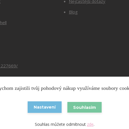
t
Nejčastější dotazy
Blog
hell
3227669/
chom zajistili tvůj pohodový nákup využíváme soubory coo
Copyright © 2026 Barevnesiti.cz
Nastavení
Souhlasím
Vytvořeno na
Eshop-rychle.cz
Souhlas můžete odmítnout
zde
.