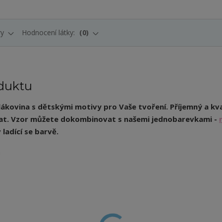
ry
Hodnocení látky:
0
duktu
lákovina s dětskými motivy pro Vaše tvoření. Příjemný a kva
at.
Vzor můžete dokombinovat s našemi jednobarevkami -
 ladící se barvě.
m