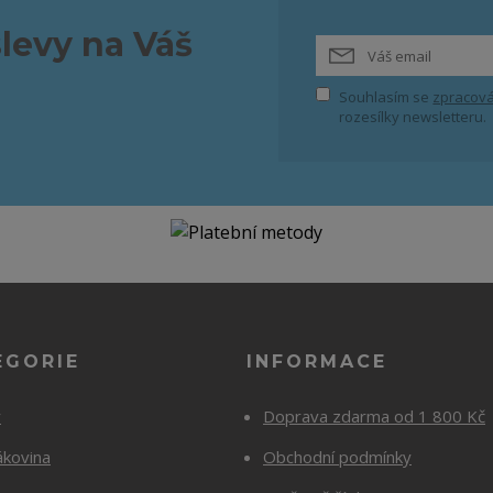
slevy na Váš
Souhlasím se
zpracová
rozesílky newsletteru.
EGORIE
INFORMACE
y
Doprava zdarma od 1 800 Kč
ákovina
Obchodní podmínky