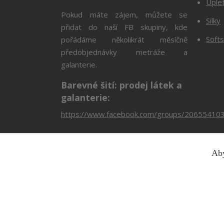
Úple
Pokud máte zájem, můžete se
Silky
přidat do naší FB skupiny, kde
Softs
pořádáme několikrát měsíčně
předobjednávky metráže a
galanterie.
Barevné šití: prodej látek a
galanterie:
https://www.facebook.com/groups/20655410
Aby