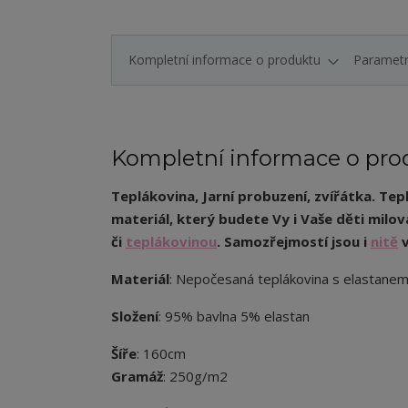
Kompletní informace o produktu
Paramet
Kompletní informace o pro
Teplákovina, Jarní probuzení, zvířátka. Tep
materiál, který budete Vy i Vaše děti milov
či
teplákovinou
. Samozřejmostí jsou i
nitě
v
Materiál
: Nepočesaná teplákovina s elastane
Složení
: 95% bavlna 5% elastan
Šíře
: 160cm
Gramáž
: 250g/m2