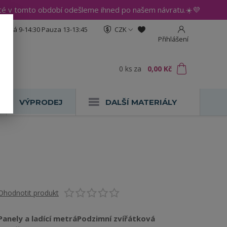
até v tomto období odešleme ihned po našem návratu.☀️💜
:30 Pá 9-14:30 Pauza 13-13:45
CZK
Přihlášení
0
ks
za
0,00 Kč
VÝPRODEJ
DALŠÍ MATERIÁLY
Ohodnotit produkt
Panely a ladící metráPodzimní zvířátková