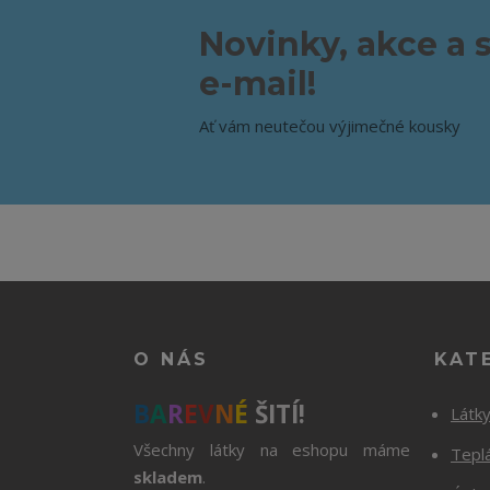
Novinky, akce a 
e-mail!
Ať vám neutečou výjimečné kousky
O NÁS
KAT
B
A
R
E
V
N
É
ŠITÍ!
Látk
Všechny látky na eshopu máme
Tepl
skladem
.