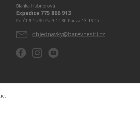
Blanka Hubnerová
Expedice 775 866 913
Po-Čt 9-15:30 Pá 9-14:30 Pauza 13-13:45
objednavky@barevnesiti.cz
kie.