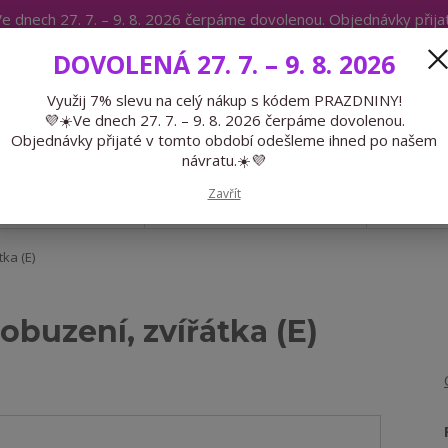
e dnech 27. 7. – 9. 8. 2026 čerpáme dovolenou. Objednávky přij
IKÁTY
BLOG
DOVOLENÁ 27. 7. – 9. 8. 2026
Expedice 775 866 913
Po-Čt 9-15
Využij 7% slevu na celý nákup s kódem PRAZDNINY!
💜☀️Ve dnech 27. 7. – 9. 8. 2026 čerpáme dovolenou.
Hledat
Objednávky přijaté v tomto období odešleme ihned po našem
návratu.☀️💜
Zavřít
GALANTERIE
PŘEDOBJEDNÁVKY
LÉTO
ka (E)
obuzení, zvířátka (E)