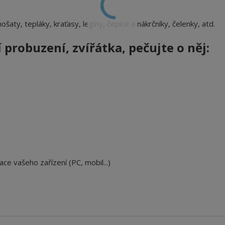
nošaty, tepláky, kraťasy, legíny, čepice a nákrčníky, čelenky, atd.
í probuzení, zvířátka, pečujte o něj:
ace vašeho zařízení (PC, mobil...)