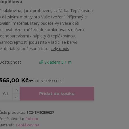
doplňková
Teplákovina, Jarní probuzení, zvířátka. Teplákovina
s dětskými motivy pro Vaše tvoření. Příjemný a
kvalitní materiál, který budete Vy i Vaše děti
milovat. Vzor můžete dokombinovat s našemi
jednobarevkami - náplety či teplákovinou.
Samozřejmostí jsou i nitě v ladící se barvě.
Materiál: Nepočesaná tep...
celý popis
Dostupnost
🌈 Skladem 5.1 m
365,00 Kč
/
m
301,65 Kč
bez DPH
Přidat do košíku
Číslo produktu:
1C2-1M02E0627
Země původu:
Polsko
Materiál:
Teplákovina