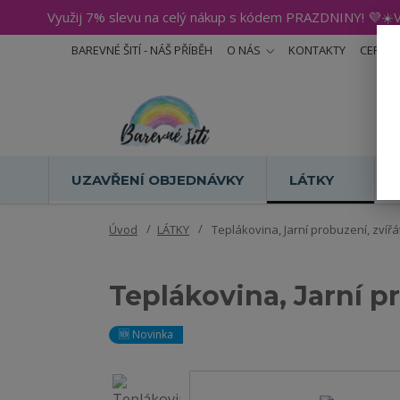
Využij 7% slevu na celý nákup s kódem PRAZDNINY! 💜☀️V
BAREVNÉ ŠITÍ - NÁŠ PŘÍBĚH
O NÁS
KONTAKTY
CERTIF
UZAVŘENÍ OBJEDNÁVKY
LÁTKY
Úvod
LÁTKY
Teplákovina, Jarní probuzení, zvířát
Teplákovina, Jarní pr
🆕 Novinka