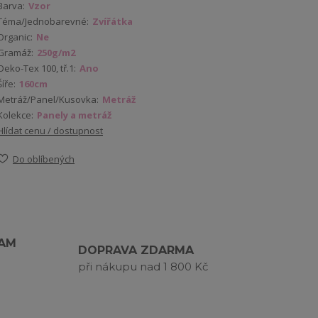
Barva:
Vzor
Téma/Jednobarevné:
Zvířátka
Organic:
Ne
Gramáž:
250g/m2
Oeko-Tex 100, tř.1:
Ano
Šíře:
160cm
Metráž/Panel/Kusovka:
Metráž
Kolekce:
Panely a metráž
Hlídat cenu / dostupnost
Do oblíbených
RAM
DOPRAVA ZDARMA
při nákupu nad 1 800 Kč