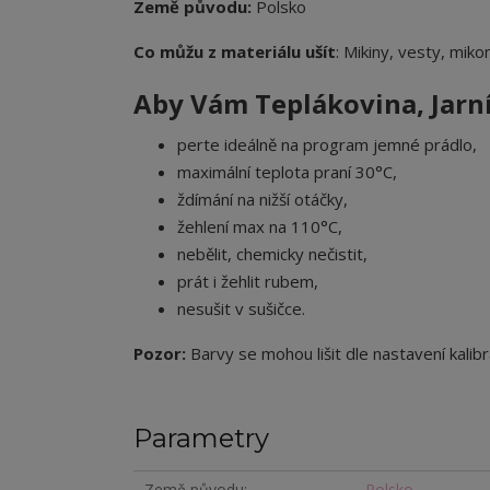
Země původu:
Polsko
Co můžu z materiálu ušít
: Mikiny, vesty, miko
Aby Vám Teplákovina,
Jarn
perte ideálně na program jemné prádlo,
maximální teplota praní 30°C,
ždímání na nižší otáčky,
žehlení max na 110°C,
nebělit, chemicky nečistit,
prát i žehlit rubem,
nesušit v sušičce.
Pozor:
Barvy se mohou lišit dle nastavení kalibr
Parametry
Země původu
Polsko