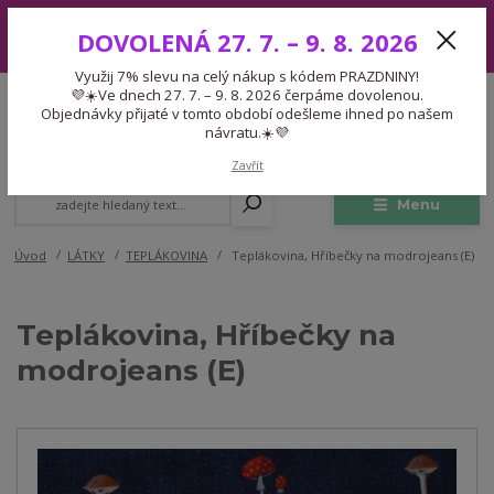
Využij 7% slevu na celý nákup s kódem PRAZDNINY! 💜☀️Ve dnech 27.
DOVOLENÁ 27. 7. – 9. 8. 2026
7. – 9. 8. 2026 čerpáme dovolenou. Objednávky přijaté v tomto období
odešleme ihned po našem návratu.☀️💜
Využij 7% slevu na celý nákup s kódem PRAZDNINY!
Expedice 775 866 913
💜☀️Ve dnech 27. 7. – 9. 8. 2026 čerpáme dovolenou.
CZK
Po-Čt 9-15:30 Pá 9-14:30 Pauza 13-13:45
Objednávky přijaté v tomto období odešleme ihned po našem
návratu.☀️💜
0
0,00 Kč
Zavřít
Menu
Úvod
LÁTKY
TEPLÁKOVINA
Teplákovina, Hříbečky na modrojeans (E)
Teplákovina, Hříbečky na
modrojeans (E)