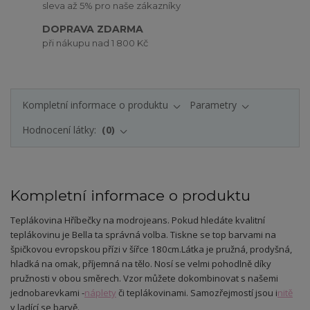
sleva až 5% pro naše zákazníky
DOPRAVA ZDARMA
při nákupu nad 1 800 Kč
Kompletní informace o produktu
Parametry
Hodnocení látky:
0
Kompletní informace o produktu
Teplákovina Hříbečky na modrojeans. Pokud hledáte kvalitní
teplákovinu je Bella ta správná volba. Tiskne se top barvami na
špičkovou evropskou přízi v šířce 180cm.
Látka je pružná, prodyšná,
hladká na omak, příjemná na tělo. Nosí se velmi pohodlně díky
pružnosti v obou směrech. Vzor můžete dokombinovat s našemi
jednobarevkami -
náplety
či teplákovinami. Samozřejmostí jsou i
nitě
v ladící se barvě.