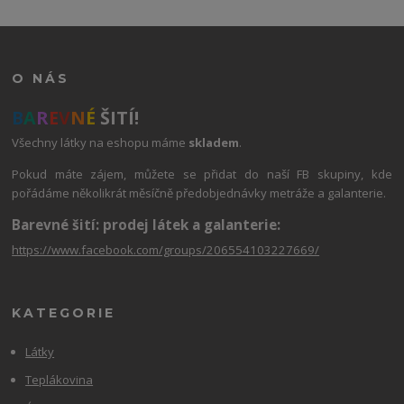
O NÁS
B
A
R
E
V
N
É
ŠITÍ!
Všechny látky na eshopu máme
skladem
.
Pokud máte zájem, můžete se přidat do naší FB skupiny, kde
pořádáme několikrát měsíčně předobjednávky metráže a galanterie.
Barevné šití: prodej látek a galanterie:
https://www.facebook.com/groups/206554103227669/
KATEGORIE
Látky
Teplákovina