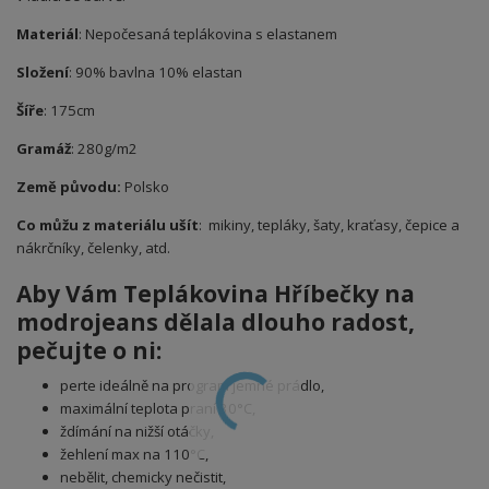
Materiál
: Nepočesaná teplákovina s elastanem
Složení
: 90% bavlna 10% elastan
Šíře
: 175cm
Gramáž
: 280g/m2
Země původu:
Polsko
Co můžu z materiálu ušít
: mikiny, tepláky, šaty, kraťasy, čepice a
nákrčníky, čelenky, atd.
Aby Vám
Teplákovina Hříbečky na
modrojeans
dělala dlouho radost,
pečujte o ni:
perte ideálně na program jemné prádlo,
maximální teplota praní 30°C,
ždímání na nižší otáčky,
žehlení max na 110°C,
nebělit, chemicky nečistit,