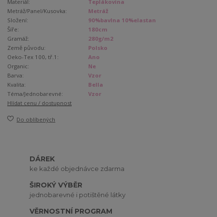
Materiál:
Teplákovina
Metráž/Panel/Kusovka:
Metráž
Složení:
90%bavlna 10%elastan
Šíře:
180cm
Gramáž:
280g/m2
Země původu:
Polsko
Oeko-Tex 100, tř.1:
Ano
Organic:
Ne
Barva:
Vzor
Kvalita:
Bella
Téma/Jednobarevné:
Vzor
Hlídat cenu / dostupnost
Do oblíbených
DÁREK
ke každé objednávce zdarma
ŠIROKÝ VÝBĚR
jednobarevné i potištěné látky
VĚRNOSTNÍ PROGRAM