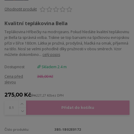
Ohodnotit produkt
Kvalitní teplákovina Bella
Teplákovina Hříbečky na modrojeans. Pokud hledáte kvalitní teplákovinu
je Bella ta správná volba. Tiskne se top barvami na špičkovou evropskou
přízi v šířce 180cm. Látka je pružná, prodyšná, hladká na omak, příjemná
na tělo. Nosí se velmi pohodlně díky pružnosti v obou směrech. Vzor
můžete dokombino...
celý popis
Dostupnost
🌈 Skladem 2.4 m
Cena před
365,00 Kč
slevou
275,00 Kč
/
m
227,27 Kč
bez DPH
Přidat do košíku
Číslo produktu:
3B5-1B02E0172