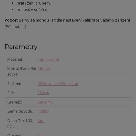
prát i žehlit rubem,
nesušit v sušičce.
Pozor:
Barvy se mohou lišit dle nastavení kalibrace vašeho zařízení
(PC, mobil...)
Parametry
Materiál
Teplákovina
Metráž/Panel/Ku
Metráž
sovka
Složení
90%bavlna 10%elastan
Šíře
180cm
Gramáž
280g/m2
Země původu
Polsko
Oeko-Tex 100,
Ano
tř.1
Organic
Ne