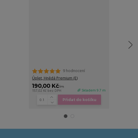
9 hodnocení
Úplet, Hnědá Premium (E)
Náplet žebrov
190,00 Kč
170,00 K
/
m
🌈 Skladem 9.7 m
157,02 Kč
bez DPH
140,50 Kč
bez D
Přidat do košíku