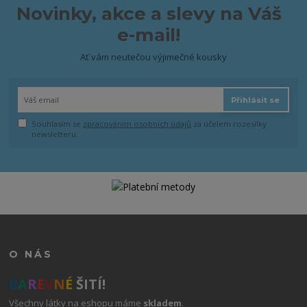
Novinky, akce a slevy na Váš
e-mail!
Ať vám neutečou výjimečné kousky
Přihlásit se
Souhlasím se
zpracováním osobních údajů
za účelem rozesílky
newsletteru.
O NÁS
B
A
R
E
V
N
É
ŠITÍ!
Všechny látky na eshopu máme
skladem
.