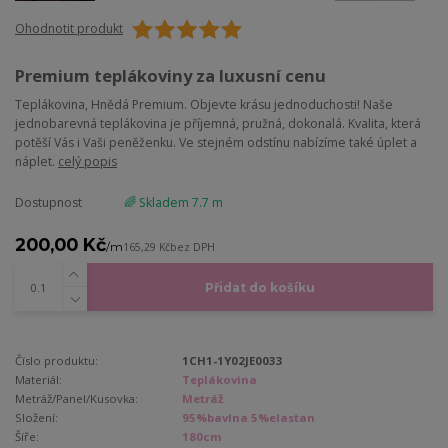
Ohodnotit produkt
Premium teplákoviny za luxusní cenu
Teplákovina, Hnědá Premium. Objevte krásu jednoduchosti! Naše
jednobarevná teplákovina je příjemná, pružná, dokonalá. Kvalita, která
potěší Vás i Vaši peněženku. Ve stejném odstínu nabízíme také úplet a
náplet.
celý popis
Dostupnost
🌈 Skladem 7.7 m
200,00 Kč
/
m
165,29 Kč
bez DPH
Přidat do košíku
Číslo produktu:
1CH1-1Y02JE0033
Materiál:
Teplákovina
Metráž/Panel/Kusovka:
Metráž
Složení:
95%bavlna 5%elastan
Šíře:
180cm