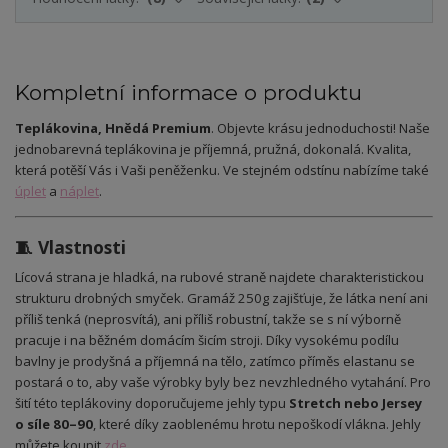
Kompletní informace o produktu
Teplákovina, Hnědá Premium
. Objevte krásu jednoduchosti! Naše
jednobarevná teplákovina je příjemná, pružná, dokonalá. Kvalita,
která potěší Vás i Vaši peněženku. Ve stejném odstínu nabízíme také
úplet
a
náplet
.
🧵 Vlastnosti
Lícová strana je hladká, na rubové straně najdete charakteristickou
strukturu drobných smyček. Gramáž 250g zajišťuje, že látka není ani
příliš tenká (neprosvítá), ani příliš robustní, takže se s ní výborně
pracuje i na běžném domácím šicím stroji. Díky vysokému podílu
bavlny je prodyšná a příjemná na tělo, zatímco příměs elastanu se
postará o to, aby vaše výrobky byly bez nevzhledného vytahání. Pro
šití této teplákoviny doporučujeme jehly typu
Stretch nebo Jersey
o síle 80–90
, které díky zaoblenému hrotu nepoškodí vlákna. Jehly
můžete koupit
zde
.