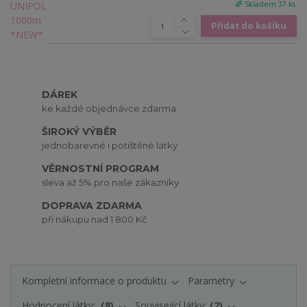
🌈 Skladem 37 ks
Přidat do košíku
DÁREK
ke každé objednávce zdarma
ŠIROKÝ VÝBĚR
jednobarevné i potištěné látky
VĚRNOSTNÍ PROGRAM
sleva až 5% pro naše zákazníky
DOPRAVA ZDARMA
při nákupu nad 1 800 Kč
Kompletní informace o produktu
Parametry
Hodnocení látky:
8
Související látky:
2