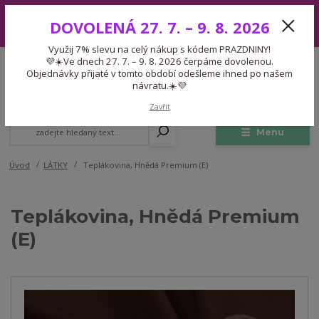
Využij 7% slevu na celý nákup s kódem PRAZDNINY! 💜☀️Ve dnech 27.
DOVOLENÁ 27. 7. – 9. 8. 2026
7. – 9. 8. 2026 čerpáme dovolenou. Objednávky přijaté v tomto období
odešleme ihned po našem návratu.☀️💜
Využij 7% slevu na celý nákup s kódem PRAZDNINY!
Expedice 775 866 913
💜☀️Ve dnech 27. 7. – 9. 8. 2026 čerpáme dovolenou.
CZK
Po-Čt 9-15:30 Pá 9-14:30 Pauza 13-13:45
Objednávky přijaté v tomto období odešleme ihned po našem
návratu.☀️💜
0
0,00 Kč
Zavřít
Menu
Úvod
LÁTKY
Teplákovina, Hnědá Premium (E)
Teplákovina, Hnědá Premium
(E)