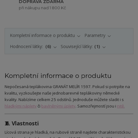
DOPRAVA ZDARMA
při nákupu nad 1 800 Kč
Kompletní informace o produktu
Parametry
Hodnocení látky:
6
Související látky:
1
Kompletní informace o produktu
Nepočesaná teplákovina GRANÁT MELÍR 1597. Pokud si potrpíte na
kvalitu, vyzkoušejte naše jednobarevné teplákoviny německé
kvality. Nabízíme celkem 25 odstínů. Jednoduše můžete sladit i s
hladkými náplety
či
bavlněnými úplety
. Samozřejmostí jsou i
nitě.
🧵 Vlastnosti
Lícová strana je hladká, na rubové straně najdete charakteristickou