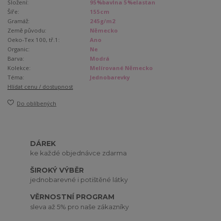
Složení:
95%bavlna 5%elastan
Šíře:
155cm
Gramáž:
245g/m2
Země původu:
Německo
Oeko-Tex 100, tř.1:
Ano
Organic:
Ne
Barva:
Modrá
Kolekce:
Melírované Německo
Téma:
Jednobarevky
Hlídat cenu / dostupnost
Do oblíbených
DÁREK
ke každé objednávce zdarma
ŠIROKÝ VÝBĚR
jednobarevné i potištěné látky
VĚRNOSTNÍ PROGRAM
sleva až 5% pro naše zákazníky