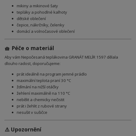
mikiny a mikinové šaty
tepláky a pohodlné kalhoty
dětské oblečení
čepice, nákrčníky, čelenky
domácí a volnočasové oblečení
🧺 Péče o materiál
Aby vám Nepočesaná teplákovina GRANÁT MELÍR 1597
dělala
dlouho radost, doporučujeme:
prát ideálně na program jemné prádlo
maximální teplota praní 30 °C
ždímání na nižší otáčky
žehlení maximálně na 110 °C
nebělit a chemicky nečistit
prát i žehlit z rubové strany
nesušit v sušičce
⚠️ Upozornění