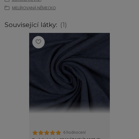
MELÍROVANÁ NĚMECKO
Související látky:
1
6 hodnocení