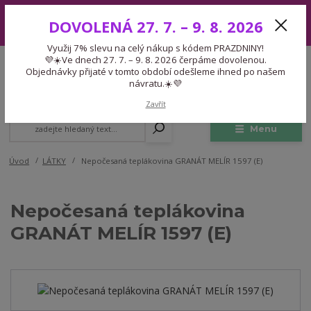
Využij 7% slevu na celý nákup s kódem PRAZDNINY! 💜☀️Ve dnech 27.
DOVOLENÁ 27. 7. – 9. 8. 2026
7. – 9. 8. 2026 čerpáme dovolenou. Objednávky přijaté v tomto období
odešleme ihned po našem návratu.☀️💜
Využij 7% slevu na celý nákup s kódem PRAZDNINY!
Expedice 775 866 913
💜☀️Ve dnech 27. 7. – 9. 8. 2026 čerpáme dovolenou.
CZK
Po-Čt 9-15:30 Pá 9-14:30 Pauza 13-13:45
Objednávky přijaté v tomto období odešleme ihned po našem
návratu.☀️💜
0
0,00 Kč
Zavřít
Menu
Úvod
LÁTKY
Nepočesaná teplákovina GRANÁT MELÍR 1597 (E)
Nepočesaná teplákovina
GRANÁT MELÍR 1597 (E)