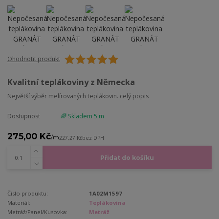
Ohodnotit produkt
Kvalitní teplákoviny z Německa
Největší výběr melírovaných teplákovin.
celý popis
Dostupnost
🌈 Skladem 5 m
275,00 Kč
/
m
227,27 Kč
bez DPH
Přidat do košíku
Číslo produktu:
1A02M1597
Materiál:
Teplákovina
Metráž/Panel/Kusovka:
Metráž