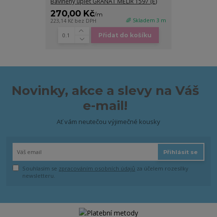
Bavlněný úplet GRANÁT MELÍR 1597 (E)
270,00 Kč
/
m
🌈 Skladem 3 m
223,14 Kč
bez DPH
Přidat do košíku
Novinky, akce a slevy na Váš
e-mail!
Ať vám neutečou výjimečné kousky
Přihlásit se
Souhlasím se
zpracováním osobních údajů
za účelem rozesílky
newsletteru.