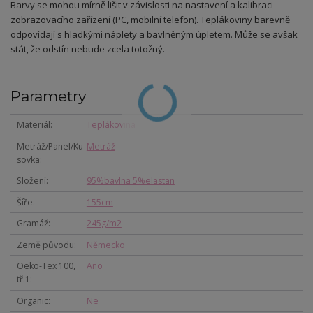
Barvy se mohou mírně lišit v závislosti na nastavení a kalibraci
zobrazovacího zařízení (PC, mobilní telefon).
Teplákoviny b
arevně
odpovídají s hladkými náplety a bavlněným úpletem. Může se avšak
stát, že odstín nebude zcela totožný.
Parametry
Materiál
Teplákovina
Metráž/Panel/Ku
Metráž
sovka
Složení
95%bavlna 5%elastan
Šíře
155cm
Gramáž
245g/m2
Země původu
Německo
Oeko-Tex 100,
Ano
tř.1
Organic
Ne