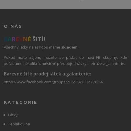
O NÁS
B
A
R
E
V
N
É
ŠITÍ!
Všechny látky na eshopu máme
skladem
.
Pokud máte zájem, můžete se přidat do naší FB skupiny, kde
pořádáme několikrát měsíčně předobjednávky metráže a galanterie.
Barevné šití: prodej látek a galanterie:
https://www.facebook.com/groups/206554103227669/
KATEGORIE
Látky
Teplákovina