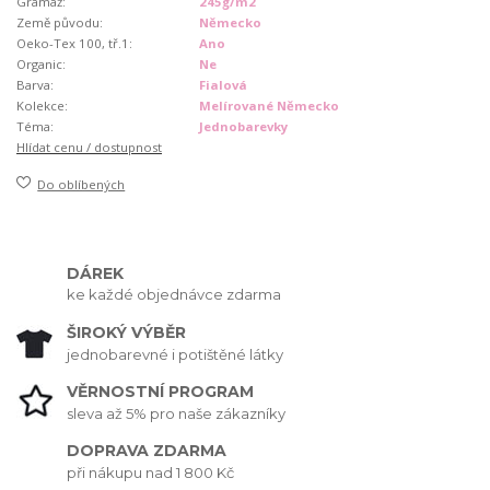
Gramáž:
245g/m2
Země původu:
Německo
Oeko-Tex 100, tř.1:
Ano
Organic:
Ne
Barva:
Fialová
Kolekce:
Melírované Německo
Téma:
Jednobarevky
Hlídat cenu / dostupnost
Do oblíbených
DÁREK
ke každé objednávce zdarma
ŠIROKÝ VÝBĚR
jednobarevné i potištěné látky
VĚRNOSTNÍ PROGRAM
sleva až 5% pro naše zákazníky
DOPRAVA ZDARMA
při nákupu nad 1 800 Kč