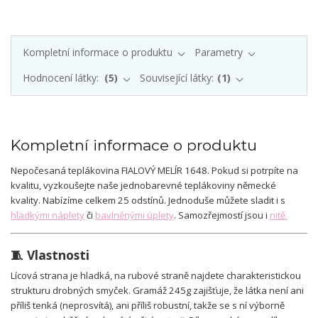
Kompletní informace o produktu
Parametry
Hodnocení látky:
5
Související látky:
1
Kompletní informace o produktu
Nepočesaná teplákovina FIALOVÝ MELÍR 1648. Pokud si potrpíte na
kvalitu, vyzkoušejte naše jednobarevné teplákoviny německé
kvality. Nabízíme celkem 25 odstínů. Jednoduše můžete sladit i s
hladkými náplety
či
bavlněnými úplety
. Samozřejmostí jsou i
nitě.
🧵 Vlastnosti
Lícová strana je hladká, na rubové straně najdete charakteristickou
strukturu drobných smyček. Gramáž 245g zajišťuje, že látka není ani
příliš tenká (neprosvítá), ani příliš robustní, takže se s ní výborně