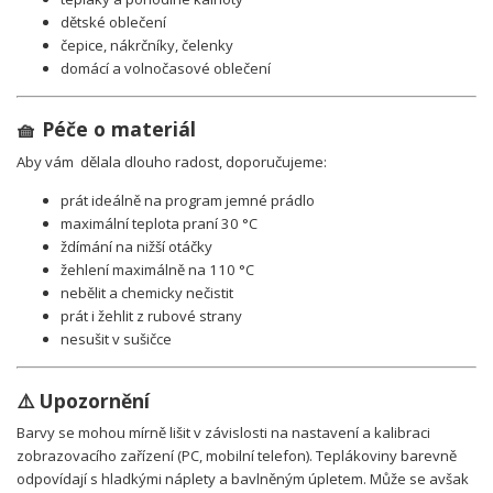
dětské oblečení
čepice, nákrčníky, čelenky
domácí a volnočasové oblečení
🧺 Péče o materiál
Aby vám
dělala dlouho radost, doporučujeme:
prát ideálně na program jemné prádlo
maximální teplota praní 30 °C
ždímání na nižší otáčky
žehlení maximálně na 110 °C
nebělit a chemicky nečistit
prát i žehlit z rubové strany
nesušit v sušičce
⚠️ Upozornění
Barvy se mohou mírně lišit v závislosti na nastavení a kalibraci
zobrazovacího zařízení (PC, mobilní telefon).
Teplákoviny b
arevně
odpovídají s hladkými náplety a bavlněným úpletem. Může se avšak