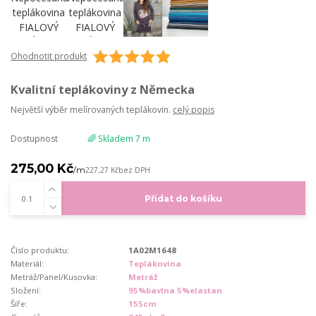
Ohodnotit produkt
Kvalitní teplákoviny z Německa
Největší výběr melírovaných teplákovin.
celý popis
Dostupnost
🌈 Skladem 7 m
275,00 Kč
/
m
227,27 Kč
bez DPH
Přidat do košíku
Číslo produktu:
1A02M1648
Materiál:
Teplákovina
Metráž/Panel/Kusovka:
Metráž
Složení:
95%bavlna 5%elastan
Šíře:
155cm