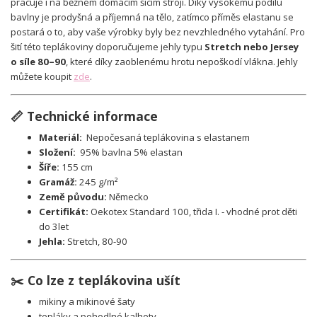
pracuje i na běžném domácím šicím stroji. Díky vysokému podílu
bavlny je prodyšná a příjemná na tělo, zatímco příměs elastanu se
postará o to, aby vaše výrobky byly bez nevzhledného vytahání. Pro
šití této teplákoviny doporučujeme jehly typu
Stretch nebo Jersey
o síle 80–90
, které díky zaoblenému hrotu nepoškodí vlákna. Jehly
můžete koupit
zde
.
📏 Technické informace
Materiál:
Nepočesaná teplákovina s elastanem
Složení:
95% bavlna 5% elastan
Šíře:
155 cm
Gramáž:
245 g/m²
Země původu:
Německo
Certifikát:
Oekotex Standard 100, třida I. - vhodné prot děti
do 3let
Jehla:
Stretch, 80-90
✂️ Co lze z teplákovina ušít
mikiny a mikinové šaty
tepláky a pohodlné kalhoty