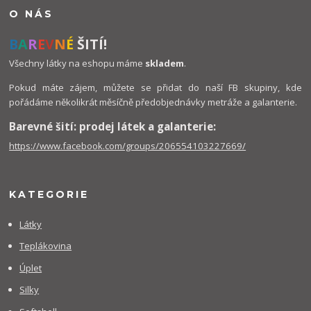
O NÁS
B
A
R
E
V
N
É
ŠITÍ!
Všechny látky na eshopu máme
skladem
.
Pokud máte zájem, můžete se přidat do naší FB skupiny, kde
pořádáme několikrát měsíčně předobjednávky metráže a galanterie.
Barevné šití: prodej látek a galanterie:
https://www.facebook.com/groups/206554103227669/
KATEGORIE
Látky
Teplákovina
Úplet
Silky