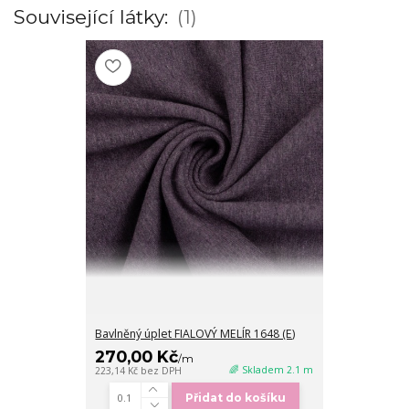
Související látky:
1
Bavlněný úplet FIALOVÝ MELÍR 1648 (E)
270,00 Kč
/
m
🌈 Skladem 2.1 m
223,14 Kč
bez DPH
Přidat do košíku