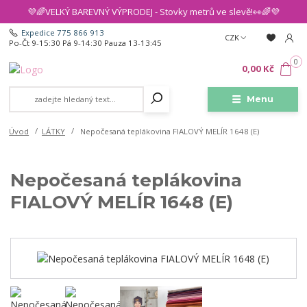
💜🌈VELKÝ BAREVNÝ VÝPRODEJ - Stovky metrů ve slevě!👀🌈💜
Expedice 775 866 913
CZK
Po-Čt 9-15:30 Pá 9-14:30 Pauza 13-13:45
0
0,00 Kč
Menu
Úvod
LÁTKY
Nepočesaná teplákovina FIALOVÝ MELÍR 1648 (E)
Nepočesaná teplákovina
FIALOVÝ MELÍR 1648 (E)