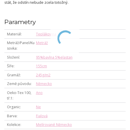
stát, že odstín nebude zcela totožný.
Parametry
Materiál
Teplákovina
Metráž/Panel/Ku
Metráž
sovka
Složení
95%bavlna 5%elastan
Šíře
155cm
Gramáž
245g/m2
Země původu
Německo
Oeko-Tex 100,
Ano
tř.1
Organic
Ne
Barva
Fialová
Kolekce
Melírované Německo