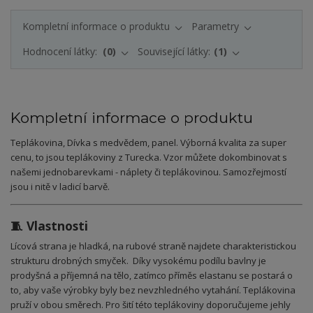
Kompletní informace o produktu
Parametry
Hodnocení látky:
0
Související látky:
1
Kompletní informace o produktu
Teplákovina, Dívka s medvědem, panel. Výborná kvalita za super
cenu, to jsou teplákoviny z Turecka. Vzor můžete dokombinovat s
našemi jednobarevkami - náplety či teplákovinou. Samozřejmostí
jsou i nitě v ladicí barvě.
🧵 Vlastnosti
Lícová strana je hladká, na rubové straně najdete charakteristickou
strukturu drobných smyček. Díky vysokému podílu bavlny je
prodyšná a příjemná na tělo, zatímco příměs elastanu se postará o
to, aby vaše výrobky byly bez nevzhledného vytahání. Teplákovina
pruží v obou směrech.
Pro šití této teplákoviny doporučujeme jehly