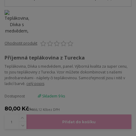
Ohodnotit produkt
Příjemná teplákovina z Turecka
Teplákovina, Dívka s medvědem, panel. Výborná kvalita za super cenu,
to jsou teplákoviny z Turecka. Vzor můžete dokombinovat s našemi
jednobarevkami - náplety či teplákovinou. Samozřejmostí jsou i nitě v
ladicí barvě.
celý popis
Dostupnost
🌈 Skladem 9 ks
80,00 Kč
/
ks
66,12 Kč
bez DPH
Přidat do košíku