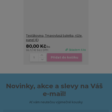
Teplákovina, Tmavovlasá baletka, růže,
panel (E)
80,00 Kč
/
ks
🌈 Skladem 6 ks
66,12 Kč
bez DPH
Přidat do košíku
Novinky, akce a slevy na Váš
e-mail!
Ať vám neutečou výjimečné kousky