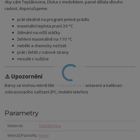
Aby vám Teplákovina, Dívka s medvědem, panel dělala dlouho
radost, doporučujeme:
prát ideálně na program jemné prádlo
maximální teplota praní 30 °C
ždímání na nižší otáčky
žehlení maximálně na 110 °C
nebělit a chemicky nečistit
prát i žehlit z rubové strany
nesušit v sušičce
⚠️ Upozornění
Barvy se mohou mírně lišit v závislosti na nastavení a kalibraci
zobrazovacího zařízení (PC, mobilní telefon)
Parametry
Materiál
Teplákovina
Metráž/Panel/Ku
Panel