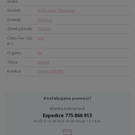
sovka
Složení
95%bavlna 5%elastan
Gramáž
250g/m2
Země původu
Turecko
Oeko-Tex 100,
Ano
tř.1
Organic
Ne
Téma
Dětské
Kolekce
Panely LIMITKA
Potřebujete pomoci?
Blanka Hubnerová
Expedice 775 866 913
Po-Čt 9-15:30 Pá 9-14:30 Pauza 13-13:45