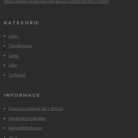
https://www.facebook.com/groups/206554103227669/
KATEGORIE
Látky
Teplákovina
Úplet
Silky
Softshell
INFORMACE
Doprava zdarma od 1 800 Kč
Obchodní podmínky
Nejčastější dotazy
Blog