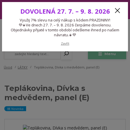
Využij 7% slevu na celý nákup s kódem PRAZDNINY! 💜☀️Ve dnech 27.
DOVOLENÁ 27. 7. – 9. 8. 2026
7. – 9. 8. 2026 čerpáme dovolenou. Objednávky přijaté v tomto období
odešleme ihned po našem návratu.☀️💜
Využij 7% slevu na celý nákup s kódem PRAZDNINY!
Expedice 775 866 913
💜☀️Ve dnech 27. 7. – 9. 8. 2026 čerpáme dovolenou.
CZK
Po-Čt 9-15:30 Pá 9-14:30 Pauza 13-13:45
Objednávky přijaté v tomto období odešleme ihned po našem
návratu.☀️💜
0
0,00 Kč
Zavřít
Menu
Úvod
LÁTKY
Teplákovina, Dívka s medvědem, panel (E)
Teplákovina, Dívka s
medvědem, panel (E)
🆕 Novinka