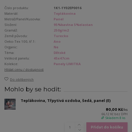
Číslo produktu:
1K1-1Y02EP0016
Materiál:
Teplákovina
Metráž/Panel/Kusovka:
Panel
Složení:
95%bavlna 5%elastan
Gramáž:
250g/m2
Země původu:
Turecko
Oeko-Tex 100, tř.1:
Ano
Organic:
Ne
Téma:
Dětské
Velikost panelu:
45x47cm
Kolekce:
Panely LIMITKA
Hlídat cenu / dostupnost
Do oblíbených
Mohlo by se hodit:
Teplákovina, Třpytivá ozdoba, šedá, panel (E)
80,00 Kč
/
ks
66,12 Kč
bez DPH
🌈 Skladem 8 ks
Přidat do košíku