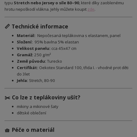
typu
Stretch nebo Jersey o síle 80–90
, které díky zaoblenému
hrotu nepoškodí vlákna. Jehly můžete koupit
zde
.
📏 Technické informace
Materiál:
Nepočesaná teplákovina s elastanem, panel
Složení:
95% bavlna 5% elastan
Velikost panelu:
cca 45x47 cm
Gramáž:
250 g/m²
Země původu:
Turecko
Certifikát:
Oekotex Standard 100, třida I. - vhodné prot děti
do 3let
Jehla:
Stretch, 80-90
✂️ Co lze z teplákoviny ušít?
mikiny a mikinové šaty
dětské oblečení
🧺 Péče o materiál