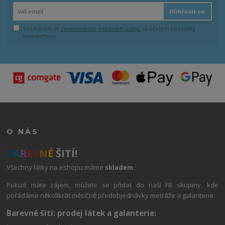
Přihlásit se
Souhlasím se
zpracováním osobních údajů
za účelem rozesílky
newsletteru.
O NÁS
B
A
R
E
V
N
É
ŠITÍ!
Všechny látky na eshopu máme
skladem
.
Pokud máte zájem, můžete se přidat do naší FB skupiny, kde
pořádáme několikrát měsíčně předobjednávky metráže a galanterie.
Barevné šití: prodej látek a galanterie: