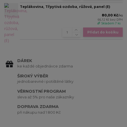
Teplákovina, Třpytivá ozdoba, růžová, panel (E)
80,00 Kč
/
ks
66,12 Kč
bez DPH
🌈 Skladem 7 ks
Přidat do košíku
DÁREK
ke každé objednávce zdarma
ŠIROKÝ VÝBĚR
jednobarevné i potištěné látky
VĚRNOSTNÍ PROGRAM
sleva až 5% pro naše zákazníky
DOPRAVA ZDARMA
při nákupu nad 1 800 Kč