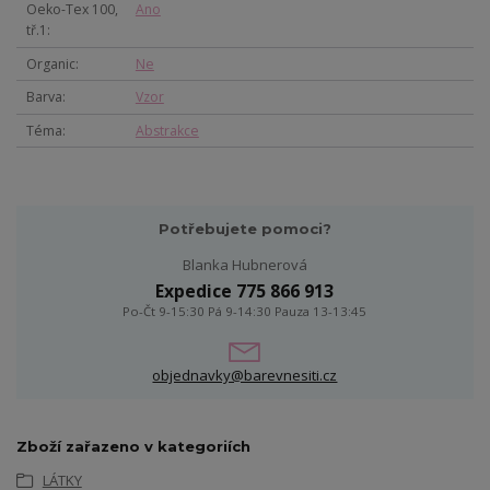
Oeko-Tex 100,
Ano
tř.1
Organic
Ne
Barva
Vzor
Téma
Abstrakce
Potřebujete pomoci?
Blanka Hubnerová
Expedice 775 866 913
Po-Čt 9-15:30 Pá 9-14:30 Pauza 13-13:45
objednavky@barevnesiti.cz
Zboží zařazeno v kategoriích
LÁTKY