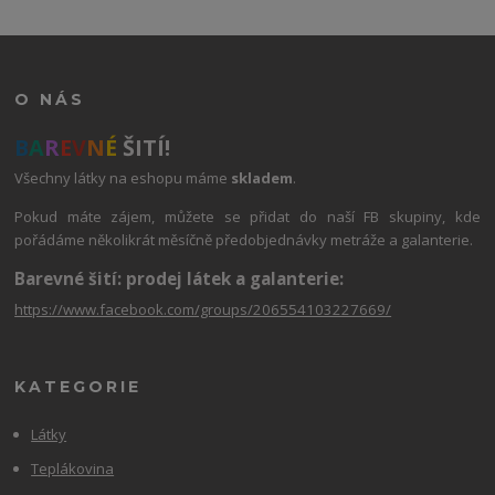
O NÁS
B
A
R
E
V
N
É
ŠITÍ!
Všechny látky na eshopu máme
skladem
.
Pokud máte zájem, můžete se přidat do naší FB skupiny, kde
pořádáme několikrát měsíčně předobjednávky metráže a galanterie.
Barevné šití: prodej látek a galanterie:
https://www.facebook.com/groups/206554103227669/
KATEGORIE
Látky
Teplákovina