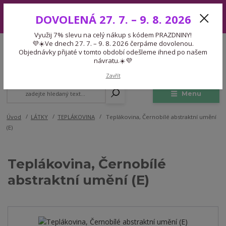
Využij 7% slevu na celý nákup s kódem PRAZDNINY! 💜☀️Ve dnech 27.
DOVOLENÁ 27. 7. – 9. 8. 2026
7. – 9. 8. 2026 čerpáme dovolenou. Objednávky přijaté v tomto období
odešleme ihned po našem návratu.☀️💜
Využij 7% slevu na celý nákup s kódem PRAZDNINY!
Expedice 775 866 913
💜☀️Ve dnech 27. 7. – 9. 8. 2026 čerpáme dovolenou.
CZK
Po-Čt 9-15:30 Pá 9-14:30 Pauza 13-13:45
Objednávky přijaté v tomto období odešleme ihned po našem
návratu.☀️💜
0
0,00 Kč
Zavřít
Menu
Úvod
LÁTKY
TEPLÁKOVINA
Teplákovina, Černobílé abstraktní umění
(E)
Teplákovina, Černobílé
abstraktní umění (E)