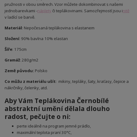
pružnosti v obou směrech. Vzor můžete dokombinovat s našemi
jednobarevkami -
náplety
či teplákovinami. Samozřejmostí jsou i
nitě
v ladící se barvě.
Materiál
: Nepočesaná teplákovina s elastanem
Složení
: 90% bavlna 10% elastan
Šíře
: 175cm
Gramáž
: 280g/m2
Země původu:
Polsko
Co můžu z materiálu ušít
: mikiny, tepláky, šaty, kraťasy, čepice a
nákrčníky, čelenky, atd.
Aby Vám
Teplákovina Černobílé
abstraktní umění
dělala dlouho
radost, pečujte o ni:
perte ideálně na program jemné prádlo,
maximální teplota praní 30°C,