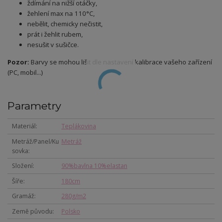
ždímání na nižší otáčky,
žehlení max na 110°C,
nebělit, chemicky nečistit,
prát i žehlit rubem,
nesušit v sušičce.
Pozor:
Barvy se mohou lišit dle nastavení kalibrace vašeho zařízení
(PC, mobil...)
Parametry
Materiál
Teplákovina
Metráž/Panel/Ku
Metráž
sovka
Složení
90%bavlna 10%elastan
Šíře
180cm
Gramáž
280g/m2
Země původu
Polsko