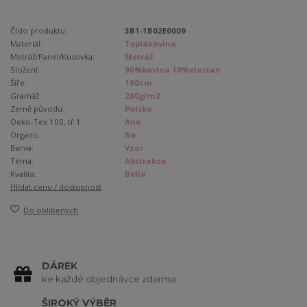
Číslo produktu:
3B1-1B02E0009
Materiál:
Teplákovina
Metráž/Panel/Kusovka:
Metráž
Složení:
90%bavlna 10%elastan
Šíře:
180cm
Gramáž:
280g/m2
Země původu:
Polsko
Oeko-Tex 100, tř.1:
Ano
Organic:
Ne
Barva:
Vzor
Téma:
Abstrakce
Kvalita:
Bella
Hlídat cenu / dostupnost
Do oblíbených
DÁREK
ke každé objednávce zdarma
ŠIROKÝ VÝBĚR