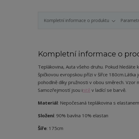
Kompletní informace o produktu
Paramet
Kompletní informace o pro
Teplákovina, Auta všeho druhu. Pokud hledáte kv
špičkovou evropskou přízi v šířce 180cm.
Látka 
pohodlně díky pružnosti v obou směrech. Vzor
Samozřejmostí jsou i
nitě
v ladící se barvě.
Materiál
: Nepočesaná teplákovina s elastane
Složení
: 90% bavlna 10% elastan
Šíře
: 175cm