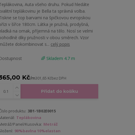
Teplákovina, Auta všeho druhu. Pokud hledáte
kvalitní teplákovinu je Bella ta správná volba.
Tiskne se top barvami na špičkovou evropskou
přízi v šířce 180cm. Látka je pružná, prodyšná,
hladká na omak, příjemná na tělo. Nosí se velmi
pohodlně díky pružnosti v obou směrech. Vzor
můžete dokombinovat s...
celý popis
Dostupnost
🌈 Skladem 4.7 m
365,00 Kč
/
m
301,65 Kč
bez DPH
Přidat do košíku
Číslo produktu:
3B1-1B02E0015
Materiál:
Teplákovina
Metráž/Panel/Kusovka:
Metráž
Složení:
90%bavlna 10%elastan