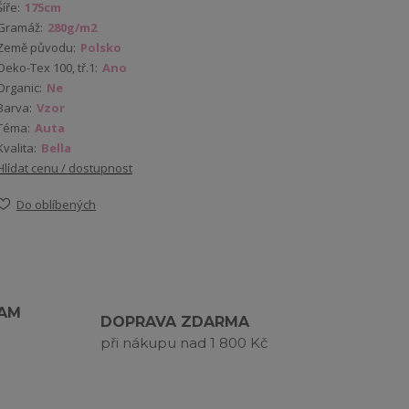
Šíře:
175cm
Gramáž:
280g/m2
Země původu:
Polsko
Oeko-Tex 100, tř.1:
Ano
Organic:
Ne
Barva:
Vzor
Téma:
Auta
Kvalita:
Bella
Hlídat cenu / dostupnost
Do oblíbených
RAM
DOPRAVA ZDARMA
při nákupu nad 1 800 Kč