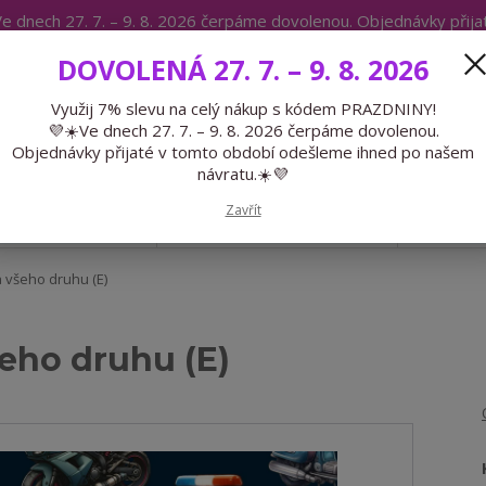
e dnech 27. 7. – 9. 8. 2026 čerpáme dovolenou. Objednávky přij
IKÁTY
BLOG
DOVOLENÁ 27. 7. – 9. 8. 2026
Expedice 775 866 913
Po-Čt 9-15
Využij 7% slevu na celý nákup s kódem PRAZDNINY!
💜☀️Ve dnech 27. 7. – 9. 8. 2026 čerpáme dovolenou.
Hledat
Objednávky přijaté v tomto období odešleme ihned po našem
návratu.☀️💜
Zavřít
GALANTERIE
PŘEDOBJEDNÁVKY
LÉTO
 všeho druhu (E)
šeho druhu (E)