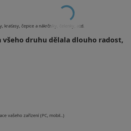
ty, kraťasy, čepice a nákrčníky, čelenky, atd.
a všeho druhu
dělala dlouho radost,
ace vašeho zařízení (PC, mobil...)