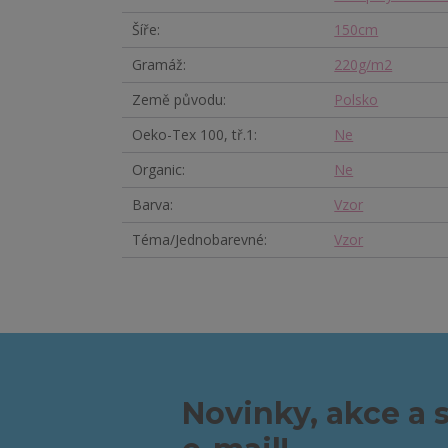
Šíře
150cm
Gramáž
220g/m2
Země původu
Polsko
Oeko-Tex 100, tř.1
Ne
Organic
Ne
Barva
Vzor
Téma/Jednobarevné
Vzor
Novinky, akce a 