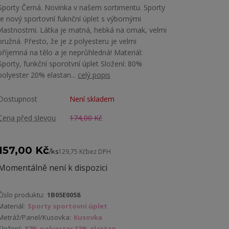
Sporty Černá. Novinka v našem sortimentu. Sporty
je nový sportovní fuknční úplet s výbornými
vlastnostmi. Látka je matná, hebká na omak, velmi
pružná. Přesto, že je z polyesteru je velmi
příjemná na tělo a je neprůhledná! Materiál:
Sporty, funkční sporotvní úplet Složení: 80%
polyester 20% elastan...
celý popis
Dostupnost
Není skladem
Cena před slevou
174,00 Kč
157,00 Kč
/
ks
129,75 Kč
bez DPH
Momentálně není k dispozici
Číslo produktu:
1B05E0058
Materiál:
Sporty sportovní úplet
Metráž/Panel/Kusovka:
Kusovka
Složení:
87% polyester 13% elastan