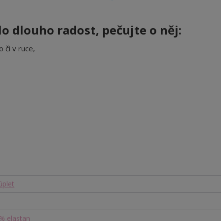
o dlouho radost, pečujte o něj:
 či v ruce,
úplet
% elastan