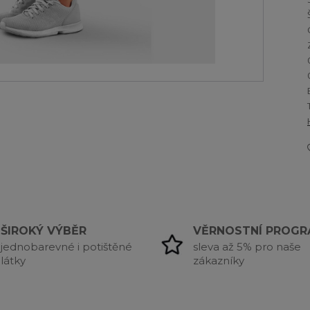
ŠIROKÝ VÝBĚR
VĚRNOSTNÍ PROG
jednobarevné i potištěné
sleva až 5% pro naše
látky
zákazníky