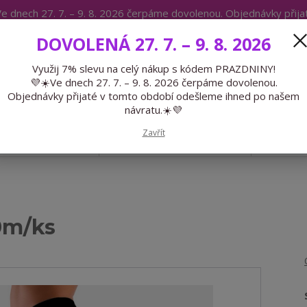
e dnech 27. 7. – 9. 8. 2026 čerpáme dovolenou. Objednávky přij
IKÁTY
BLOG
DOVOLENÁ 27. 7. – 9. 8. 2026
Expedice 775 866 913
Po-Čt 9-15
Využij 7% slevu na celý nákup s kódem PRAZDNINY!
💜☀️Ve dnech 27. 7. – 9. 8. 2026 čerpáme dovolenou.
Hledat
Objednávky přijaté v tomto období odešleme ihned po našem
návratu.☀️💜
Zavřít
GALANTERIE
PŘEDOBJEDNÁVKY
LÉTO
0m/ks