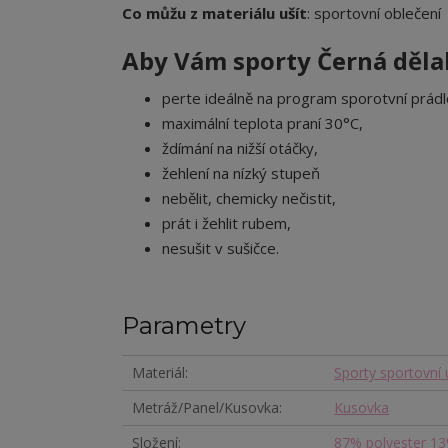
Co můžu z materiálu ušít
: sportovní oblečení
Aby Vám sporty Černá dělal
perte ideálně na program sporotvní prádlo
maximální teplota praní 30°C,
ždímání na nižší otáčky,
žehlení na nízký stupeň
nebělit, chemicky nečistit,
prát i žehlit rubem,
nesušit v sušičce.
Parametry
Materiál
Sporty sportovní 
Metráž/Panel/Kusovka
Kusovka
Složení
87% polyester 13