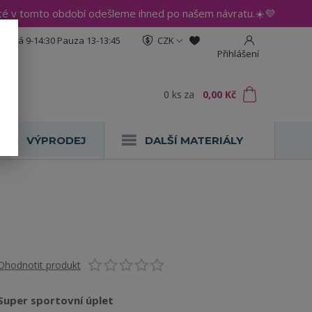
até v tomto období odešleme ihned po našem návratu.☀️💜
:30 Pá 9-14:30 Pauza 13-13:45
CZK
Přihlášení
0
ks
za
0,00 Kč
VÝPRODEJ
DALŠÍ MATERIÁLY
Ohodnotit produkt
Super sportovní úplet