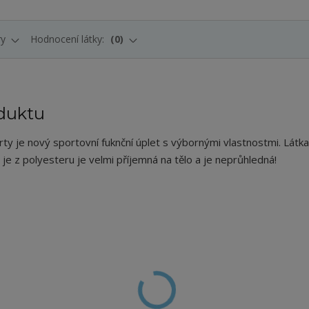
ry
Hodnocení látky:
0
duktu
ty je nový sportovní fuknční úplet s výbornými vlastnostmi. Látka
je z polyesteru je velmi příjemná na tělo a je neprůhledná!