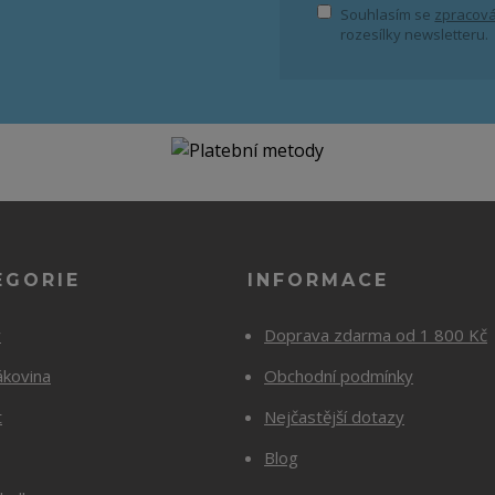
Souhlasím se
zpracová
rozesílky newsletteru.
EGORIE
INFORMACE
y
Doprava zdarma od 1 800 Kč
ákovina
Obchodní podmínky
t
Nejčastější dotazy
Blog