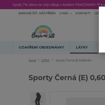
Využij 7% slevu na celý nákup s kódem PRAZDNINY! 💜☀️V
BAREVNÉ ŠITÍ - NÁŠ PŘÍBĚH
O NÁS
KONTAKTY
CERTIF
UZAVŘENÍ OBJEDNÁVKY
LÁTKY
Úvod
LÁTKY
Sporty Černá (E) 0,60m/ks
Sporty Černá (E) 0,6