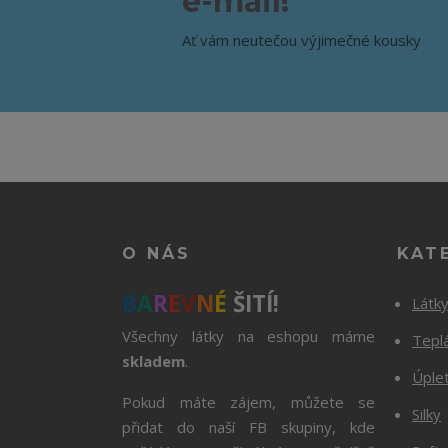
e-mail!
Ať vám neutečou výjimečné kousky
O NÁS
KAT
B
A
R
E
V
N
É
ŠITÍ!
Látk
Všechny látky na eshopu máme
Tepl
skladem
.
Úple
Pokud máte zájem, můžete se
Silky
přidat do naší FB skupiny, kde