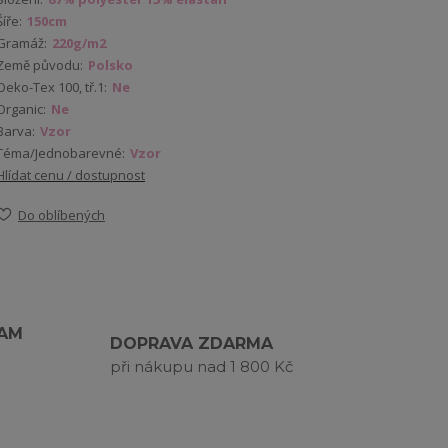
Šíře:
150cm
Gramáž:
220g/m2
Země původu:
Polsko
Oeko-Tex 100, tř.1:
Ne
Organic:
Ne
Barva:
Vzor
Téma/Jednobarevné:
Vzor
Hlídat cenu / dostupnost
Do oblíbených
RAM
DOPRAVA ZDARMA
při nákupu nad 1 800 Kč