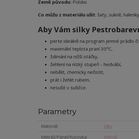
Země původu:
Polsko
Co můžu z materiálu ušít
: šaty, sukně, halenky
Aby Vám silky Pestrobarevn
perte ideálně na program jemné prádlo či 
maximální teplota praní 30°C,
ždímání na nižší otáčky,
žehlení na nízký stupeň - hedvábí,
nebělit, chemicky nečistit,
prát i žehlit rubem,
nesušit v sušičce.
Parametry
Materiál
Silky
Metráž/Panel/Kusovka
Metráž