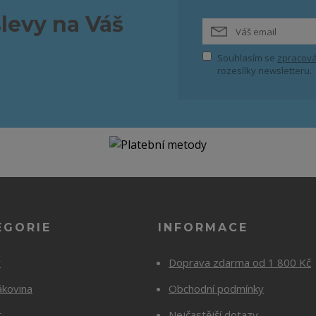
slevy na Váš
Souhlasím se
zpracová
rozesílky newsletteru.
EGORIE
INFORMACE
y
Doprava zdarma od 1 800 Kč
ákovina
Obchodní podmínky
t
Nejčastější dotazy