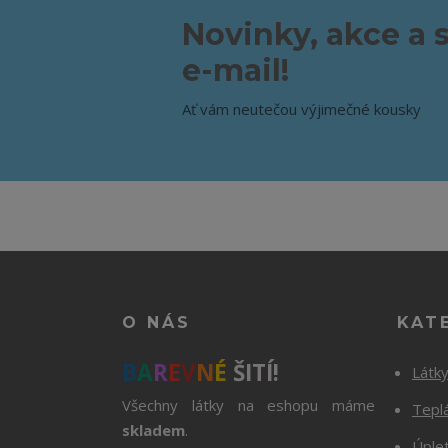
Novinky, akce a 
e-mail!
Ať vám neutečou výjimečné kousky
O NÁS
KAT
B
A
R
E
V
N
É
ŠITÍ!
Látk
Všechny látky na eshopu máme
Tepl
skladem
.
Úple