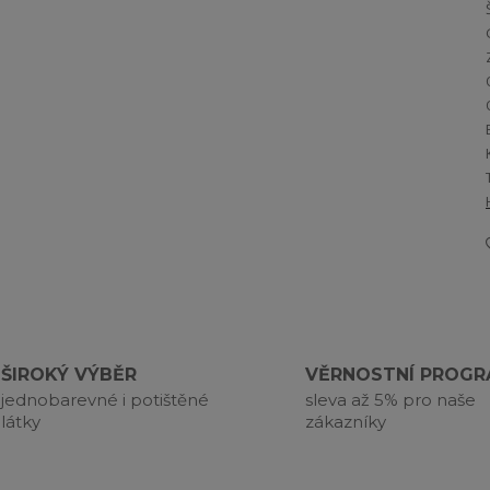
ŠIROKÝ VÝBĚR
VĚRNOSTNÍ PROG
jednobarevné i potištěné
sleva až 5% pro naše
látky
zákazníky