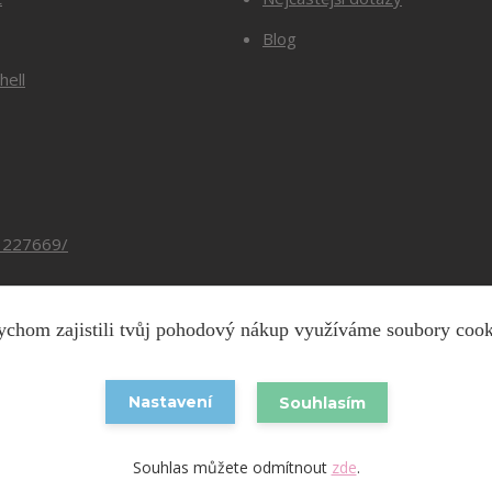
Blog
hell
3227669/
chom zajistili tvůj pohodový nákup využíváme soubory coo
Copyright © 2026 Barevnesiti.cz
Nastavení
Souhlasím
Vytvořeno na
Eshop-rychle.cz
Souhlas můžete odmítnout
zde
.