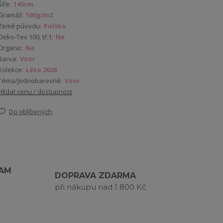
Šíře:
145cm
Gramáž:
100g/m2
Země původu:
Polsko
Oeko-Tex 100, tř.1:
Ne
Organic:
Ne
Barva:
Vzor
Kolekce:
Léto 2026
Téma/Jednobarevné:
Vzor
Hlídat cenu / dostupnost
Do oblíbených
RAM
DOPRAVA ZDARMA
při nákupu nad 1 800 Kč