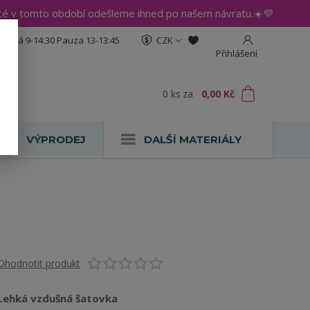
até v tomto období odešleme ihned po našem návratu.☀️💜
:30 Pá 9-14:30 Pauza 13-13:45
CZK
Přihlášení
0
ks
za
0,00 Kč
VÝPRODEJ
DALŠÍ MATERIÁLY
Ohodnotit produkt
Lehká vzdušná šatovka