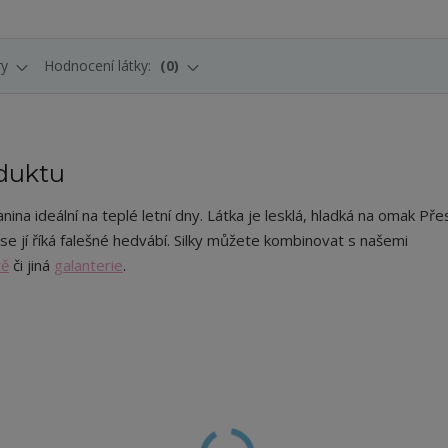
ry
Hodnocení látky:
0
duktu
anina ideální na teplé letní dny. Látka je lesklá, hladká na omak Pře
 se jí říká falešné hedvábí. Silky můžete kombinovat s našemi
tě
či jiná
galanterie
.