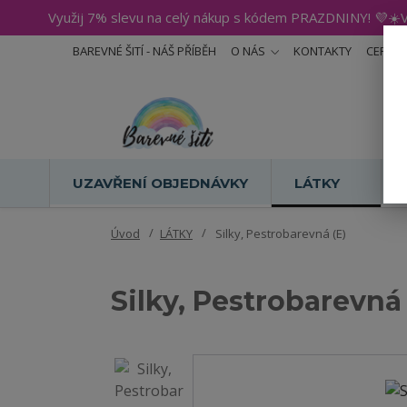
Využij 7% slevu na celý nákup s kódem PRAZDNINY! 💜☀️V
BAREVNÉ ŠITÍ - NÁŠ PŘÍBĚH
O NÁS
KONTAKTY
CERTIF
UZAVŘENÍ OBJEDNÁVKY
LÁTKY
Úvod
LÁTKY
Silky, Pestrobarevná (E)
Silky, Pestrobarevná 