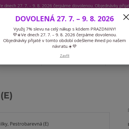
e dnech 27. 7. – 9. 8. 2026 čerpáme dovolenou. Objednávky přij
IKÁTY
BLOG
DOVOLENÁ 27. 7. – 9. 8. 2026
Expedice 775 866 913
Po-Čt 9-15
Využij 7% slevu na celý nákup s kódem PRAZDNINY!
💜☀️Ve dnech 27. 7. – 9. 8. 2026 čerpáme dovolenou.
Hledat
Objednávky přijaté v tomto období odešleme ihned po našem
návratu.☀️💜
Zavřít
GALANTERIE
PŘEDOBJEDNÁVKY
LÉTO
(E)