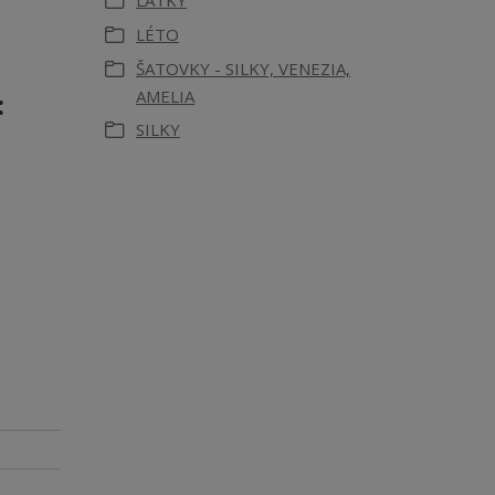
LÁTKY
LÉTO
ŠATOVKY - SILKY, VENEZIA,
AMELIA
:
SILKY