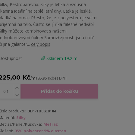
Silky, Pestrobarevná. Silky je lehká a vzdušná
tkanina ideální na teplé letní dny. Látka je lesklá,
hladká na omak Přesto, že je z polyesteru je velmi
příjemná na tělo. Často se jí říká falešné hedvábí.
Silky můžete kombinovat s našemi
jednobarevnými úplety Samozřejmostí jsou i nitě
či jiná galanter...
celý popis
Dostupnost
🌈 Skladem 19.2 m
225,00 Kč
/
m
185,95 Kč
bez DPH
Přidat do košíku
Číslo produktu:
3D1-1B08E0104
Materiál:
Silky
Metráž/Panel/Kusovka:
Metráž
Složení:
95% polyester 5% elastan