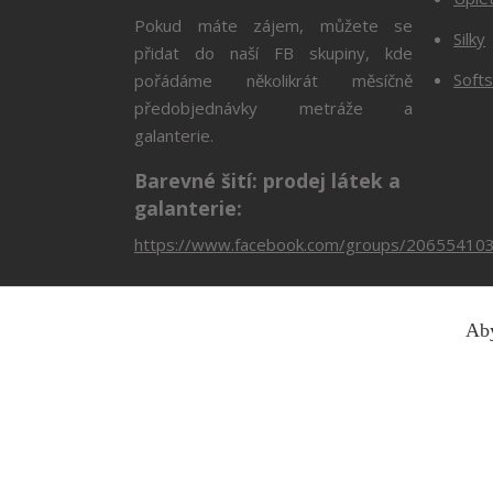
Pokud máte zájem, můžete se
Silky
přidat do naší FB skupiny, kde
Softs
pořádáme několikrát měsíčně
předobjednávky metráže a
galanterie.
Barevné šití: prodej látek a
galanterie:
https://www.facebook.com/groups/20655410
Aby