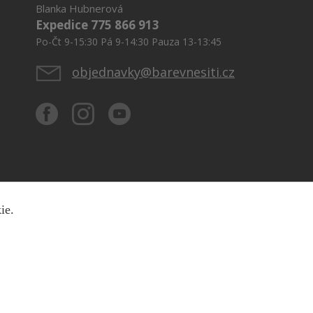
Blanka Hubnerová
Expedice 775 866 913
Po-Čt 9-15:30 Pá 9-14:30 Pauza 13-13:45
objednavky@barevnesiti.cz
kie.