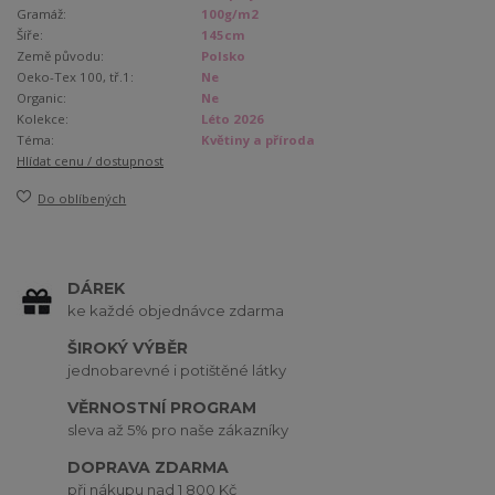
Gramáž:
100g/m2
Šíře:
145cm
Země původu:
Polsko
Oeko-Tex 100, tř.1:
Ne
Organic:
Ne
Kolekce:
Léto 2026
Téma:
Květiny a příroda
Hlídat cenu / dostupnost
Do oblíbených
DÁREK
ke každé objednávce zdarma
ŠIROKÝ VÝBĚR
jednobarevné i potištěné látky
VĚRNOSTNÍ PROGRAM
sleva až 5% pro naše zákazníky
DOPRAVA ZDARMA
při nákupu nad 1 800 Kč