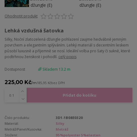
Ohodnotit produkt
Lehká vzdušná šatovka
Silky, Noční zlatozelená džungle pohlazení zaujme hedvábně jemným
povrchem a elegantním splýváním. Lehký materiál s decentním leskem
působí luxusně a příjemně se nosí. Ideální volba pro šaty či sukně, které
podtrhnou ženskost i pohodlí.
celý popis
Dostupnost
🌈 Skladem 13.2 m
225,00 Kč
/
m
185,95 Kč
bez DPH
Přidat do košíku
Číslo produktu:
3D1-1B08E0320
Materiál:
Silky
Metráž/Panel/Kusovka:
Metráž
Složení:
95%polyester 5%elastan