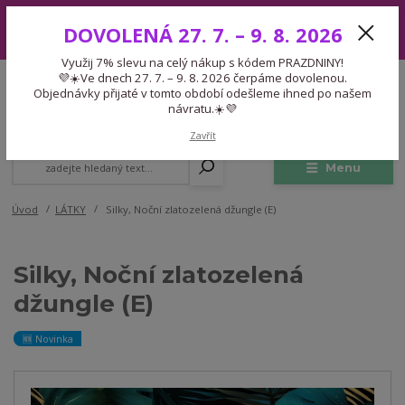
Využij 7% slevu na celý nákup s kódem PRAZDNINY! 💜☀️Ve dnech 27.
DOVOLENÁ 27. 7. – 9. 8. 2026
7. – 9. 8. 2026 čerpáme dovolenou. Objednávky přijaté v tomto období
odešleme ihned po našem návratu.☀️💜
Využij 7% slevu na celý nákup s kódem PRAZDNINY!
Expedice 775 866 913
💜☀️Ve dnech 27. 7. – 9. 8. 2026 čerpáme dovolenou.
CZK
Po-Čt 9-15:30 Pá 9-14:30 Pauza 13-13:45
Objednávky přijaté v tomto období odešleme ihned po našem
návratu.☀️💜
0
0,00 Kč
Zavřít
Menu
Úvod
LÁTKY
Silky, Noční zlatozelená džungle (E)
Silky, Noční zlatozelená
džungle (E)
🆕 Novinka