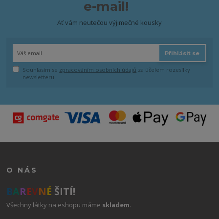
e-mail!
Ať vám neutečou výjimečné kousky
Přihlásit se
Souhlasím se
zpracováním osobních údajů
za účelem rozesílky
newsletteru.
O NÁS
B
A
R
E
V
N
É
ŠITÍ!
Všechny látky na eshopu máme
skladem
.