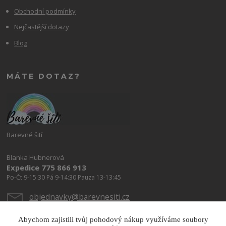
Obchodní podmínky
Nejčastější dotazy
Blog
MÁTE DOTAZ?
Barevné šití
Blanka Hubnerová
Expedice 775 866 913
Po-Čt 9-15:30 Pá 9-14:30 Pauza 13-13:45
objednavky@barevnesiti.cz
Abychom zajistili tvůj pohodový nákup využíváme soubory