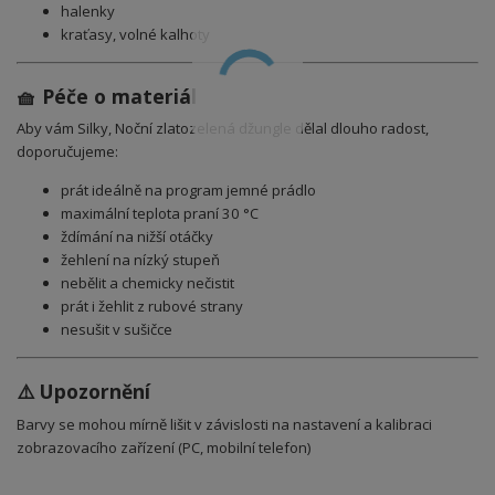
halenky
kraťasy, volné kalhoty
🧺 Péče o materiál
Aby vám Silky, Noční zlatozelená džungle dělal dlouho radost,
doporučujeme:
prát ideálně na program jemné prádlo
maximální teplota praní 30 °C
ždímání na nižší otáčky
žehlení na nízký stupeň
nebělit a chemicky nečistit
prát i žehlit z rubové strany
nesušit v sušičce
⚠️ Upozornění
Barvy se mohou mírně lišit v závislosti na nastavení a kalibraci
zobrazovacího zařízení (PC, mobilní telefon)