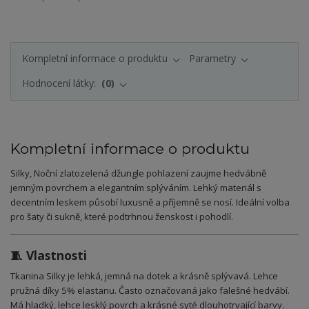
Kompletní informace o produktu
Parametry
Hodnocení látky:
0
Kompletní informace o produktu
Silky, Noční zlatozelená džungle pohlazení zaujme hedvábně
jemným povrchem a elegantním splýváním. Lehký materiál s
decentním leskem působí luxusně a příjemně se nosí. Ideální volba
pro šaty či sukně, které podtrhnou ženskost i pohodlí.
🧵 Vlastnosti
Tkanina Silky je lehká, jemná na dotek a krásně splývavá. Lehce
pružná díky 5% elastanu. Často označovaná jako falešné hedvábí.
Má hladký, lehce lesklý povrch a krásné syté dlouhotrvající barvy.