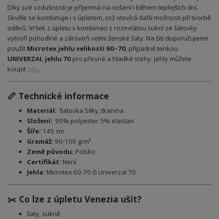
Díky své vzdušnosti je příjemná na nošení i během teplejších dní.
Skvěle se kombinuje i s úpletem, což otevírá další možnosti při tvorbě
oděvů. Vršek z úpletu v kombinaci s rozevlátou sukní ze šatovky
vytvoří pohodlné a zároveň velmi ženské šaty. Na šití doporučujeme
použít
Microtex jehlu velikosti 60–70
, případně tenkou
UNIVERZAL jehlu 70
pro přesné a hladké stehy. Jehly můžete
koupit
zde
.
📏 Technické informace
Materiál:
šatovka Silky, tkanina
Složení:
95% polyester 5% elastan
Šíře:
145 cm
Gramáž:
90-100 g/m²
Země původu:
Polsko
Certifikát:
Není
Jehla:
Microtex 60-70 či Univerzal 70
✂️ Co lze z úpletu Venezia ušít?
šaty, sukně