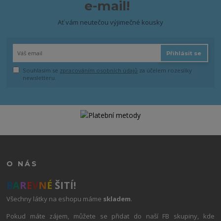
e-mail!
Ať vám neutečou výjimečné kousky
Přihlásit se
Souhlasím se
zpracováním osobních údajů
za účelem rozesílky
newsletteru.
O NÁS
B
A
R
E
V
N
É
ŠITÍ!
Všechny látky na eshopu máme
skladem
.
Pokud máte zájem, můžete se přidat do naší FB skupiny, kde