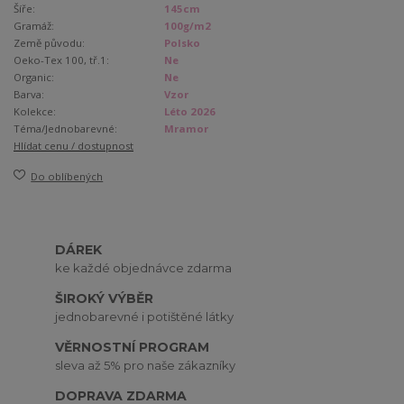
Šíře:
145cm
Gramáž:
100g/m2
Země původu:
Polsko
Oeko-Tex 100, tř.1:
Ne
Organic:
Ne
Barva:
Vzor
Kolekce:
Léto 2026
Téma/Jednobarevné:
Mramor
Hlídat cenu / dostupnost
Do oblíbených
DÁREK
ke každé objednávce zdarma
ŠIROKÝ VÝBĚR
jednobarevné i potištěné látky
VĚRNOSTNÍ PROGRAM
sleva až 5% pro naše zákazníky
DOPRAVA ZDARMA