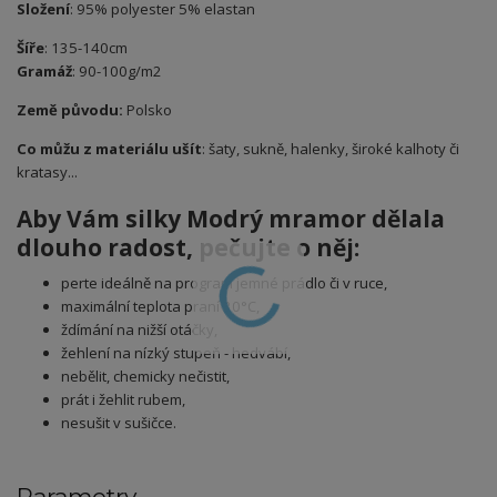
Složení
: 95% polyester 5% elastan
Šíře
: 135-140cm
Gramáž
: 90-100g/m2
Země původu:
Polsko
Co můžu z materiálu ušít
: šaty, sukně, halenky, široké kalhoty či
kratasy...
Aby Vám silky
Modrý mramor
dělala
dlouho radost, pečujte o něj:
perte ideálně na program jemné prádlo či v ruce,
maximální teplota praní 30°C,
ždímání na nižší otáčky,
žehlení na nízký stupeň - hedvábí,
nebělit, chemicky nečistit,
prát i žehlit rubem,
nesušit v sušičce.
Parametry