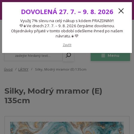
Využij 7% slevu na celý nákup s kódem PRAZDNINY! 💜☀️Ve dnech 27.
DOVOLENÁ 27. 7. – 9. 8. 2026
7. – 9. 8. 2026 čerpáme dovolenou. Objednávky přijaté v tomto období
odešleme ihned po našem návratu.☀️💜
Využij 7% slevu na celý nákup s kódem PRAZDNINY!
Expedice 775 866 913
💜☀️Ve dnech 27. 7. – 9. 8. 2026 čerpáme dovolenou.
CZK
Po-Čt 9-15:30 Pá 9-14:30 Pauza 13-13:45
Objednávky přijaté v tomto období odešleme ihned po našem
návratu.☀️💜
0
0,00 Kč
Zavřít
Menu
Úvod
LÁTKY
Silky, Modrý mramor (E) 135cm
Silky, Modrý mramor (E)
135cm