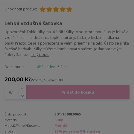
Ohodnotit produkt
Lehká vzdušná šatovka
Upozornění! Tohle silky má užší šíři! Silky, Modrý mramor. Silky je lehká a
vzdušná tkanina ideální na teplé letní dny. Látka je lesklá, hladká na
omak Přesto, že je z polyesteru je velmi příjemná na tělo. Často se jí říká
falešné hedvábí. Silky můžete kombinovat s našemi jednobarevnými
úplety Samoz...
celý popis
Dostupnost
🌈 Skladem 5.2 m
200,00 Kč
/
m
165,29 Kč
bez DPH
Přidat do košíku
Číslo produktu:
3D1-1B08E0065
Materiál:
Silky
Metráž/Panel/Kusovka:
Metráž
Složení:
95% polyester 5% elastan