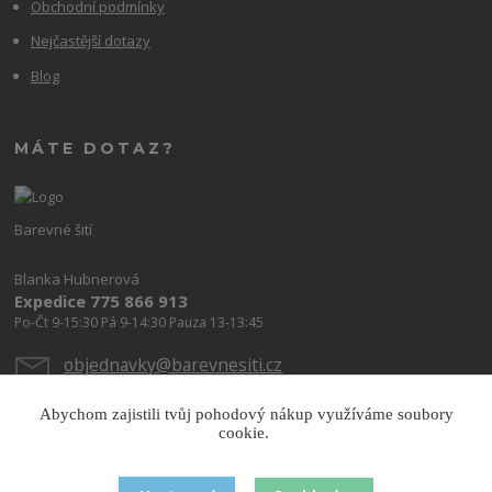
Obchodní podmínky
Nejčastější dotazy
Blog
MÁTE DOTAZ?
Barevné šití
Blanka Hubnerová
Expedice 775 866 913
Po-Čt 9-15:30 Pá 9-14:30 Pauza 13-13:45
objednavky@barevnesiti.cz
Abychom zajistili tvůj pohodový nákup využíváme soubory
cookie.