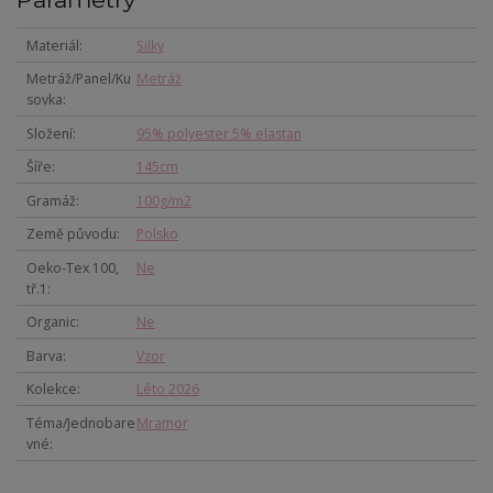
Materiál
Silky
Metráž/Panel/Ku
Metráž
sovka
Složení
95% polyester 5% elastan
Šíře
145cm
Gramáž
100g/m2
Země původu
Polsko
Oeko-Tex 100,
Ne
tř.1
Organic
Ne
Barva
Vzor
Kolekce
Léto 2026
Téma/Jednobare
Mramor
vné