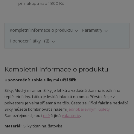
při nákupu nad 1 800 Kč
Kompletní informace o produktu
Parametry
Hodnocení látky:
2
Kompletní informace o produktu
Upozornění! Tohle silky má užší šíři!
Silky,
Modrý mramor
. Silky je lehká a vzdušná tkanina ideální na
teplé letní dny. Látka je lesklá, hladká na omak Přesto, že je z
polyesteru je velmi příjemná na tělo. Často se jí říká falešné hedvábí.
Silky můžete kombinovat s našemi
jednobarevnými úplety
Samozřejmostí jsou i
nitě
či jiná
galanterie
.
Materiál
: Silky tkanina, šatovka