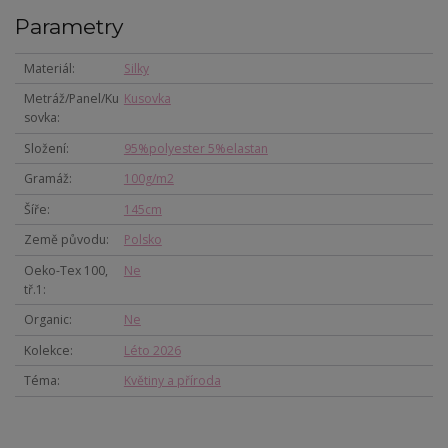
Parametry
Materiál
Silky
Metráž/Panel/Ku
Kusovka
sovka
Složení
95%polyester 5%elastan
Gramáž
100g/m2
Šíře
145cm
Země původu
Polsko
Oeko-Tex 100,
Ne
tř.1
Organic
Ne
Kolekce
Léto 2026
Téma
Květiny a příroda