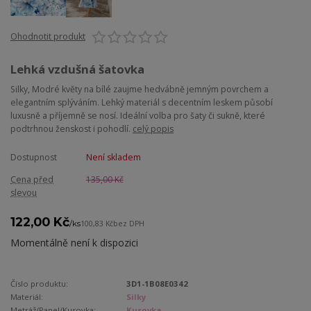
Ohodnotit produkt
Lehká vzdušná šatovka
Silky, Modré květy na bílé zaujme hedvábně jemným povrchem a
elegantním splýváním. Lehký materiál s decentním leskem působí
luxusně a příjemně se nosí. Ideální volba pro šaty či sukně, které
podtrhnou ženskost i pohodlí.
celý popis
Dostupnost
Není skladem
Cena před
135,00 Kč
slevou
122,00 Kč
/
ks
100,83 Kč
bez DPH
Momentálně není k dispozici
Číslo produktu:
3D1-1B08E0342
Materiál:
Silky
Metráž/Panel/Kusovka:
Kusovka