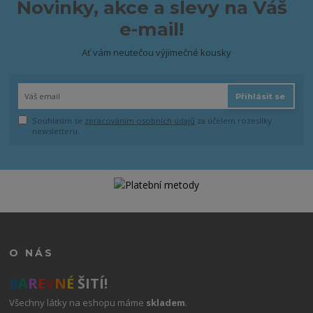
Novinky, akce a slevy na Váš
e-mail!
Ať vám neutečou výjimečné kousky
Přihlásit se
Souhlasím se
zpracováním osobních údajů
za účelem rozesílky
newsletteru.
O NÁS
B
A
R
E
V
N
É
ŠITÍ!
Všechny látky na eshopu máme
skladem
.