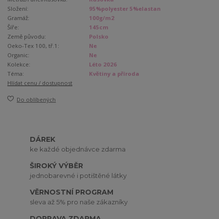
Složení:
95%polyester 5%elastan
Gramáž:
100g/m2
Šíře:
145cm
Země původu:
Polsko
Oeko-Tex 100, tř.1:
Ne
Organic:
Ne
Kolekce:
Léto 2026
Téma:
Květiny a příroda
Hlídat cenu / dostupnost
Do oblíbených
DÁREK
ke každé objednávce zdarma
ŠIROKÝ VÝBĚR
jednobarevné i potištěné látky
VĚRNOSTNÍ PROGRAM
sleva až 5% pro naše zákazníky
DOPRAVA ZDARMA