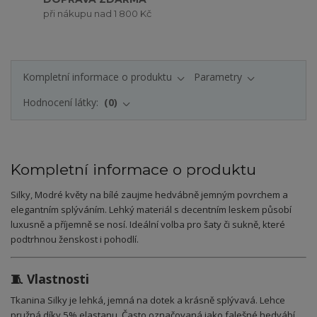
při nákupu nad 1 800 Kč
Kompletní informace o produktu
Parametry
Hodnocení látky:
0
Kompletní informace o produktu
Silky, Modré květy na bílé zaujme hedvábně jemným povrchem a
elegantním splýváním. Lehký materiál s decentním leskem působí
luxusně a příjemně se nosí. Ideální volba pro šaty či sukně, které
podtrhnou ženskost i pohodlí.
🧵 Vlastnosti
Tkanina Silky je lehká, jemná na dotek a krásně splývavá. Lehce
pružná díky 5% elastanu. Často označovaná jako falešné hedvábí.