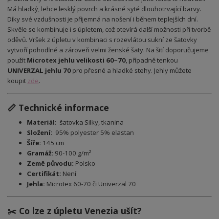
Má hladký, lehce lesklý povrch a krásné syté dlouhotrvající barvy.
Díky své vzdušnosti je příjemná na nošení i během teplejších dní.
Skvěle se kombinuje i s úpletem, což otevírá další možnosti při tvorbě
oděvů. Vršek z úpletu v kombinaci s rozevlátou sukní ze šatovky
vytvoří pohodlné a zároveň velmi ženské šaty. Na šití doporučujeme
použít
Microtex jehlu velikosti 60–70
, případně tenkou
UNIVERZAL jehlu 70
pro přesné a hladké stehy. Jehly můžete
koupit
zde
.
📏 Technické informace
Materiál:
šatovka Silky, tkanina
Složení:
95% polyester 5% elastan
Šíře:
145 cm
Gramáž:
90-100 g/m²
Země původu:
Polsko
Certifikát:
Není
Jehla:
Microtex 60-70 či Univerzal 70
✂️ Co lze z úpletu Venezia ušít?