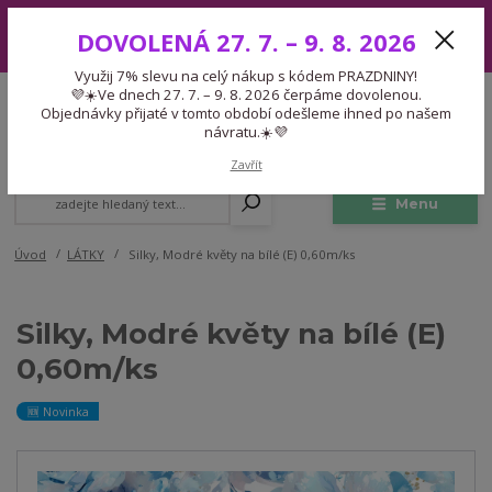
Využij 7% slevu na celý nákup s kódem PRAZDNINY! 💜☀️Ve dnech 27.
DOVOLENÁ 27. 7. – 9. 8. 2026
7. – 9. 8. 2026 čerpáme dovolenou. Objednávky přijaté v tomto období
odešleme ihned po našem návratu.☀️💜
Využij 7% slevu na celý nákup s kódem PRAZDNINY!
Expedice 775 866 913
💜☀️Ve dnech 27. 7. – 9. 8. 2026 čerpáme dovolenou.
CZK
Po-Čt 9-15:30 Pá 9-14:30 Pauza 13-13:45
Objednávky přijaté v tomto období odešleme ihned po našem
návratu.☀️💜
0
0,00 Kč
Zavřít
Menu
Úvod
LÁTKY
Silky, Modré květy na bílé (E) 0,60m/ks
Silky, Modré květy na bílé (E)
0,60m/ks
🆕 Novinka