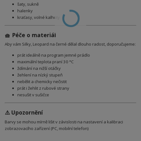
šaty, sukně
halenky
kraťasy, volné kalhoty
🧺 Péče o materiál
Aby vám Silky, Leopard na černé dělal dlouho radost, doporučujeme:
prát ideálně na program jemné prádlo
maximální teplota praní 30 °C
ždímání na nižší otáčky
žehlení na nízký stupeň
nebělit a chemicky nečistit
prát i žehlit z rubové strany
nesušit v sušičce
⚠️ Upozornění
Barvy se mohou mírně lišit v závislosti na nastavení a kalibraci
zobrazovacího zařízení (PC, mobilní telefon)