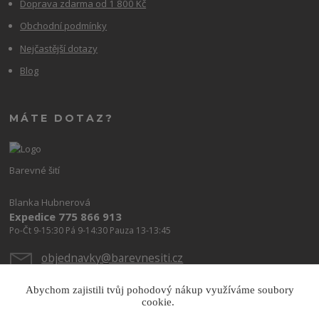
Doprava zdarma od 1 800 Kč
Obchodní podmínky
Nejčastější dotazy
Blog
MÁTE DOTAZ?
Barevné šití
Blanka Hubnerová
Expedice 775 866 913
Po-Čt 9-15:30 Pá 9-14:30 Pauza 13-13:45
objednavky@barevnesiti.cz
Abychom zajistili tvůj pohodový nákup využíváme soubory
cookie.