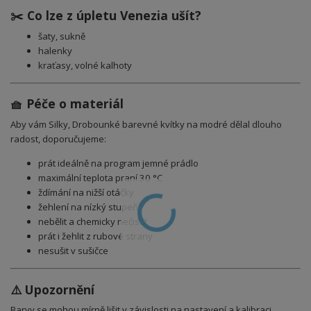
✂️ Co lze z úpletu Venezia ušít?
šaty, sukně
halenky
kraťasy, volné kalhoty
🧺 Péče o materiál
Aby vám Silky, Drobounké barevné kvítky na modré dělal dlouho
radost, doporučujeme:
prát ideálně na program jemné prádlo
maximální teplota praní 30 °C
ždímání na nižší otáčky
žehlení na nízký stupeň
nebělit a chemicky nečistit
prát i žehlit z rubové strany
nesušit v sušičce
⚠️ Upozornění
Barvy se mohou mírně lišit v závislosti na nastavení a kalibraci