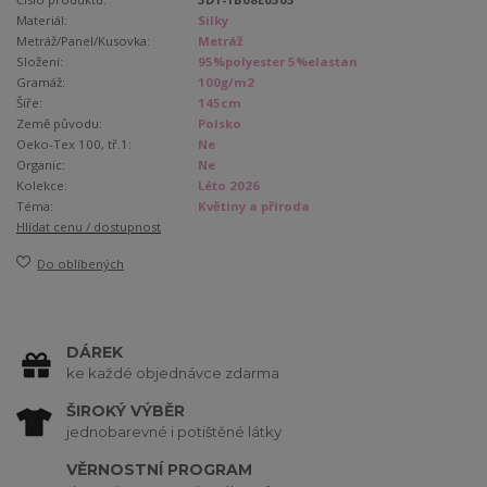
Materiál:
Silky
Metráž/Panel/Kusovka:
Metráž
Složení:
95%polyester 5%elastan
Gramáž:
100g/m2
Šíře:
145cm
Země původu:
Polsko
Oeko-Tex 100, tř.1:
Ne
Organic:
Ne
Kolekce:
Léto 2026
Téma:
Květiny a příroda
Hlídat cenu / dostupnost
Do oblíbených
DÁREK
ke každé objednávce zdarma
ŠIROKÝ VÝBĚR
jednobarevné i potištěné látky
VĚRNOSTNÍ PROGRAM