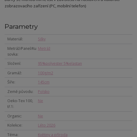
zobrazovacího zařízení (PC, mobilní telefon)
Parametry
Materiál
Silky
Metráž/Panel/Ku
Metráž
sovka
Složení
95%polyester 5%elastan
Gramáž
100g/m2
Šíře
145cm
Země původu
Polsko
Oeko-Tex 100,
Ne
tř.1
Organic
Ne
Kolekce
Léto 2026
Téma
Květiny a příroda