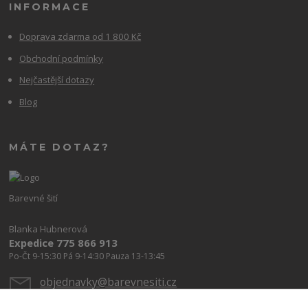
INFORMACE
Doprava zdarma od 1 800 Kč
Obchodní podmínky
Nejčastější dotazy
Blog
MÁTE DOTAZ?
Barevné šití
Blanka Hubnerová
Expedice 775 866 913
Po-Čt 9-15:30 Pá 9-14:30 Pauza 13-13:45
objednavky@barevnesiti.cz