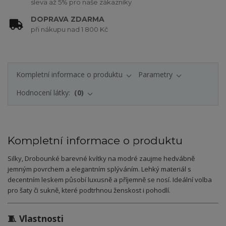
sleva až 5% pro naše zákazníky
DOPRAVA ZDARMA
při nákupu nad 1 800 Kč
Kompletní informace o produktu
Parametry
Hodnocení látky:
0
Kompletní informace o produktu
Silky, Drobounké barevné kvítky na modré zaujme hedvábně
jemným povrchem a elegantním splýváním. Lehký materiál s
decentním leskem působí luxusně a příjemně se nosí. Ideální volba
pro šaty či sukně, které podtrhnou ženskost i pohodlí.
🧵 Vlastnosti