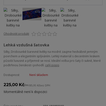
Ohodnotit produkt
Lehká vzdušná šatovka
Silky, Drobounké barevné kvítky na modré zaujme hedvábně jemným
povrchem a elegantním splýváním. Lehký materiál s decentním leskem
působí luxusně a příjemně se nosí. Ideální volba pro šaty či sukně, které
podtrhnou ženskost i pohodlí.
celý popis
Dostupnost
Není skladem
225,00 Kč
/
m
185,95 Kč
bez DPH
Momentálně není k dispozici
Číslo produktu:
3D1-1B08E0303