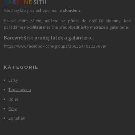
B
A
R
E
V
N
É
ŠITÍ!
Všechny látky na eshopu máme
skladem
.
Pokud máte zájem, můžete se přidat do naší FB skupiny, kde
pořádáme několikrát měsíčně předobjednávky metráže a galanterie.
Barevné šití: prodej látek a galanterie:
https://www.facebook.com/groups/206554103227669/
KATEGORIE
Látky
Teplákovina
Úplet
Silky
Softshell