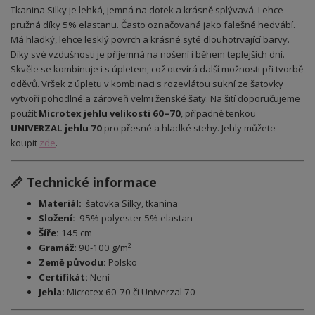
Tkanina Silky je lehká, jemná na dotek a krásně splývavá. Lehce
pružná díky 5% elastanu. Často označovaná jako falešné hedvábí.
Má hladký, lehce lesklý povrch a krásné syté dlouhotrvající barvy.
Díky své vzdušnosti je příjemná na nošení i během teplejších dní.
Skvěle se kombinuje i s úpletem, což otevírá další možnosti při tvorbě
oděvů. Vršek z úpletu v kombinaci s rozevlátou sukní ze šatovky
vytvoří pohodlné a zároveň velmi ženské šaty. Na šití doporučujeme
použít
Microtex jehlu velikosti 60–70
, případně tenkou
UNIVERZAL jehlu 70
pro přesné a hladké stehy. Jehly můžete
koupit
zde
.
📏 Technické informace
Materiál:
šatovka Silky, tkanina
Složení:
95% polyester 5% elastan
Šíře:
145 cm
Gramáž:
90-100 g/m²
Země původu:
Polsko
Certifikát:
Není
Jehla:
Microtex 60-70 či Univerzal 70