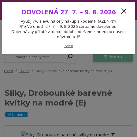
Využij 7% slevu na celý nákup s kódem PRAZDNINY! 💜☀️Ve dnech 27.
DOVOLENÁ 27. 7. – 9. 8. 2026
7. – 9. 8. 2026 čerpáme dovolenou. Objednávky přijaté v tomto období
odešleme ihned po našem návratu.☀️💜
Využij 7% slevu na celý nákup s kódem PRAZDNINY!
Expedice 775 866 913
💜☀️Ve dnech 27. 7. – 9. 8. 2026 čerpáme dovolenou.
CZK
Po-Čt 9-15:30 Pá 9-14:30 Pauza 13-13:45
Objednávky přijaté v tomto období odešleme ihned po našem
návratu.☀️💜
0
0,00 Kč
Zavřít
Menu
Úvod
LÁTKY
Silky, Drobounké barevné kvítky na modré (E)
Silky, Drobounké barevné
kvítky na modré (E)
🆕 Novinka