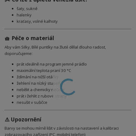
šaty, sukně
halenky
kraťasy, volné kalhoty
🧺 Péče o materiál
Aby vám Silky, Bílé puntíky na žluté dělal dlouho radost,
doporučujeme:
prát ideálně na program jemné prádlo
maximální teplota praní 30 °C
ždímání na nižší otáčky
žehlení na nízký stupeň
nebělit a chemicky nečistit
prát i žehlit z rubové strany
nesušit v sušičce
⚠️ Upozornění
Barvy se mohou mírně lišit v závislosti na nastavení a kalibraci
zobrazovacího zařízení (PC, mobilní telefon)