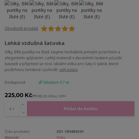
Ohodnotit produkt
Lehká vzdušná šatovka
Silky, Bílé puntíky na žluté zaujme hedvábně jemným povrchem a
elegantním splýváním. Lehký materiál s decentním leskem působí
luxusně a příjemně se nosí. Ideální volba pro šaty či sukně, které
podtrhnou ženskost i pohodlí.
celý popis
Dostupnost
🌈 Skladem 0.7 m
225,00 Kč
/
m
185,95 Kč
bez DPH
Přidat do košíku
Číslo produktu:
3D1-1B08E0301
Materiál:
Silky