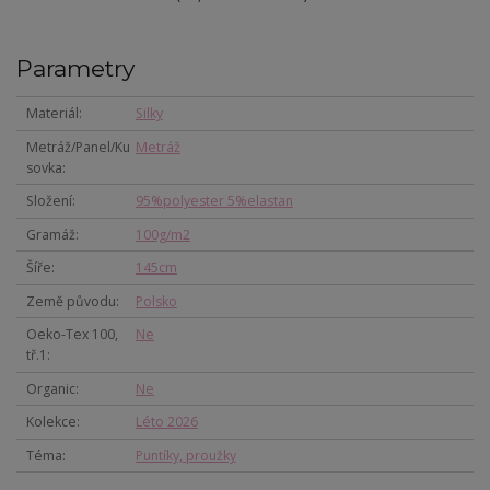
Parametry
Materiál
Silky
Metráž/Panel/Ku
Metráž
sovka
Složení
95%polyester 5%elastan
Gramáž
100g/m2
Šíře
145cm
Země původu
Polsko
Oeko-Tex 100,
Ne
tř.1
Organic
Ne
Kolekce
Léto 2026
Téma
Puntíky, proužky