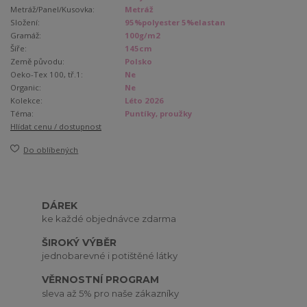
Metráž/Panel/Kusovka:
Metráž
Složení:
95%polyester 5%elastan
Gramáž:
100g/m2
Šíře:
145cm
Země původu:
Polsko
Oeko-Tex 100, tř.1:
Ne
Organic:
Ne
Kolekce:
Léto 2026
Téma:
Puntíky, proužky
Hlídat cenu / dostupnost
Do oblíbených
DÁREK
ke každé objednávce zdarma
ŠIROKÝ VÝBĚR
jednobarevné i potištěné látky
VĚRNOSTNÍ PROGRAM
sleva až 5% pro naše zákazníky