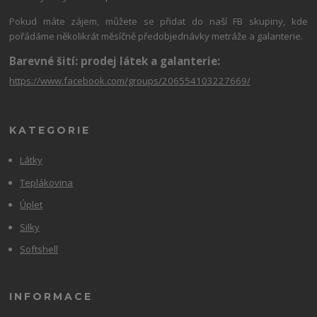
Pokud máte zájem, můžete se přidat do naší FB skupiny, kde
pořádáme několikrát měsíčně předobjednávky metráže a galanterie.
Barevné šití: prodej látek a galanterie:
https://www.facebook.com/groups/206554103227669/
KATEGORIE
Látky
Teplákovina
Úplet
Silky
Softshell
INFORMACE