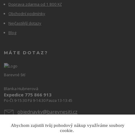
Doprava zdarma od 1 800 Kč
Obchodní podmínky
Nejčastější dotazy
Blog
MÁTE DOTAZ?
Barevné šití
Blanka Hubnerová
Expedice 775 866 913
Po-Čt 9-15:30 Pá 9-14:30 Pauza 13-13:45
objednavky@barevnesiti.cz
Abychom zajistili tvůj pohodový nákup využíváme soubory
cookie.