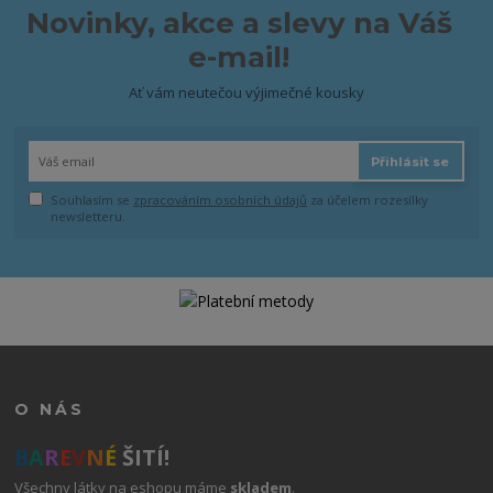
Novinky, akce a slevy na Váš
e-mail!
Ať vám neutečou výjimečné kousky
Přihlásit se
Souhlasím se
zpracováním osobních údajů
za účelem rozesílky
newsletteru.
O NÁS
B
A
R
E
V
N
É
ŠITÍ!
Všechny látky na eshopu máme
skladem
.