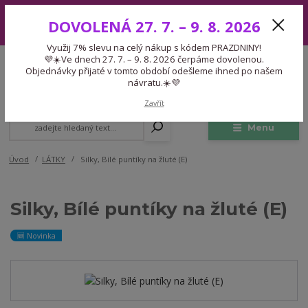
Využij 7% slevu na celý nákup s kódem PRAZDNINY! 💜☀️Ve dnech 27.
DOVOLENÁ 27. 7. – 9. 8. 2026
7. – 9. 8. 2026 čerpáme dovolenou. Objednávky přijaté v tomto období
odešleme ihned po našem návratu.☀️💜
Využij 7% slevu na celý nákup s kódem PRAZDNINY!
Expedice 775 866 913
💜☀️Ve dnech 27. 7. – 9. 8. 2026 čerpáme dovolenou.
CZK
Po-Čt 9-15:30 Pá 9-14:30 Pauza 13-13:45
Objednávky přijaté v tomto období odešleme ihned po našem
návratu.☀️💜
0
0,00 Kč
Zavřít
Menu
Úvod
LÁTKY
Silky, Bílé puntíky na žluté (E)
Silky, Bílé puntíky na žluté (E)
🆕 Novinka