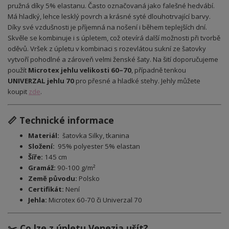
pružná díky 5% elastanu. Často označovaná jako falešné hedvábí.
Má hladký, lehce lesklý povrch a krásné syté dlouhotrvající barvy.
Díky své vzdušnosti je příjemná na nošení i během teplejších dní.
Skvěle se kombinuje i s úpletem, což otevírá další možnosti při tvorbě
oděvů. Vršek z úpletu v kombinaci s rozevlátou sukní ze šatovky
vytvoří pohodlné a zároveň velmi ženské šaty. Na šití doporučujeme
použít
Microtex jehlu velikosti 60–70
, případně tenkou
UNIVERZAL jehlu 70
pro přesné a hladké stehy. Jehly můžete
koupit
zde
.
📏 Technické informace
Materiál:
šatovka Silky, tkanina
Složení:
95% polyester 5% elastan
Šíře:
145 cm
Gramáž:
90-100 g/m²
Země původu:
Polsko
Certifikát:
Není
Jehla:
Microtex 60-70 či Univerzal 70
✂️ Co lze z úpletu Venezia ušít?