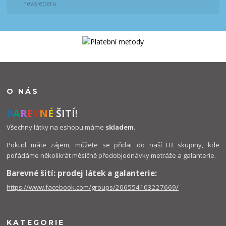
newsletteru.
O NÁS
B
A
R
E
V
N
É
ŠITÍ!
Všechny látky na eshopu máme
skladem
.
Pokud máte zájem, můžete se přidat do naší FB skupiny, kde
pořádáme několikrát měsíčně předobjednávky metráže a galanterie.
Barevné šití: prodej látek a galanterie:
https://www.facebook.com/groups/206554103227669/
KATEGORIE