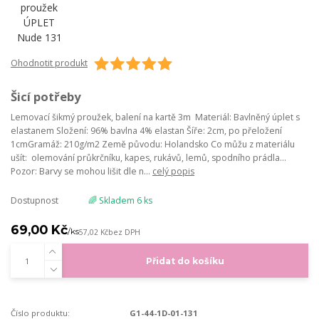
Ohodnotit produkt
Šicí potřeby
Lemovací šikmý proužek, balení na kartě 3m Materiál: Bavlněný úplet s
elastanem Složení: 96% bavlna 4% elastan Šíře: 2cm, po přeložení
1cmGramáž: 210g/m2 Země původu: Holandsko Co můžu z materiálu
ušít: olemování průkrčníku, kapes, rukávů, lemů, spodního prádla...
Pozor: Barvy se mohou lišit dle n...
celý popis
Dostupnost
🌈 Skladem 6 ks
69,00 Kč
/
ks
57,02 Kč
bez DPH
Přidat do košíku
Číslo produktu:
G1-44-1D-01-131