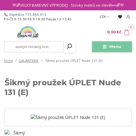
💜🌈VELKÝ BAREVNÝ VÝPRODEJ - Stovky metrů ve slevě!👀🌈💜
Expedice 775 866 913
CZK
Po-Čt 9-15:30 Pá 9-14:30 Pauza 13-13:45
0
0,00 Kč
Menu
Úvod
GALANTERIE
Šikmý proužek ÚPLET Nude 131 (E)
Šikmý proužek ÚPLET Nude
131 (E)