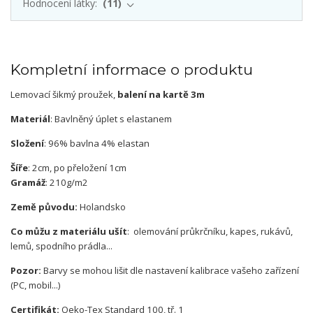
Hodnocení látky:
11
Kompletní informace o produktu
Lemovací šikmý proužek,
balení na kartě 3m
Materiál
: Bavlněný úplet s elastanem
Složení
: 96% bavlna 4% elastan
Šíře
: 2cm, po přeložení 1cm
Gramáž
: 210g/m2
Země původu:
Holandsko
Co můžu z materiálu ušít
: olemování průkrčníku, kapes, rukávů,
lemů, spodního prádla...
Pozor:
Barvy se mohou lišit dle nastavení kalibrace vašeho zařízení
(PC, mobil...)
Certifikát:
Oeko-Tex Standard 100, tř. 1