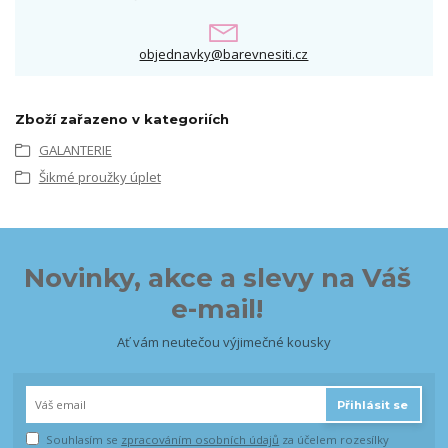
objednavky@barevnesiti.cz
Zboží zařazeno v kategoriích
GALANTERIE
Šikmé proužky úplet
Novinky, akce a slevy na Váš
e-mail!
Ať vám neutečou výjimečné kousky
Přihlásit se
Souhlasím se
zpracováním osobních údajů
za účelem rozesílky