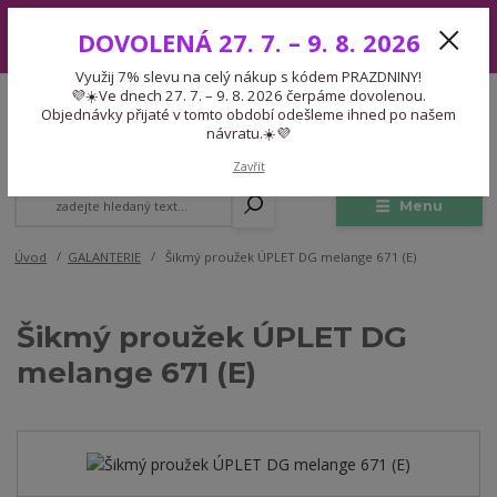
Využij 7% slevu na celý nákup s kódem PRAZDNINY! 💜☀️Ve dnech 27.
DOVOLENÁ 27. 7. – 9. 8. 2026
7. – 9. 8. 2026 čerpáme dovolenou. Objednávky přijaté v tomto období
odešleme ihned po našem návratu.☀️💜
Využij 7% slevu na celý nákup s kódem PRAZDNINY!
Expedice 775 866 913
💜☀️Ve dnech 27. 7. – 9. 8. 2026 čerpáme dovolenou.
CZK
Po-Čt 9-15:30 Pá 9-14:30 Pauza 13-13:45
Objednávky přijaté v tomto období odešleme ihned po našem
návratu.☀️💜
0
0,00 Kč
Zavřít
Menu
Úvod
GALANTERIE
Šikmý proužek ÚPLET DG melange 671 (E)
Šikmý proužek ÚPLET DG
melange 671 (E)