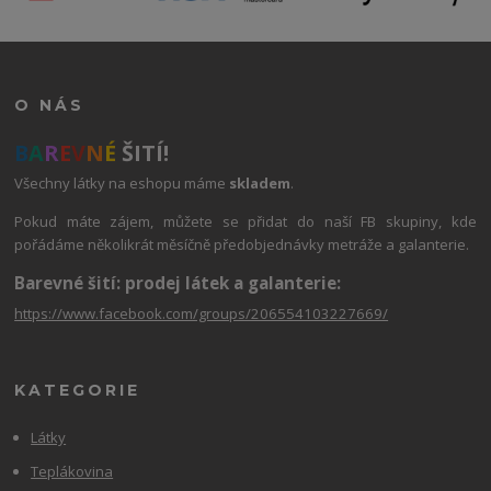
O NÁS
B
A
R
E
V
N
É
ŠITÍ!
Všechny látky na eshopu máme
skladem
.
Pokud máte zájem, můžete se přidat do naší FB skupiny, kde
pořádáme několikrát měsíčně předobjednávky metráže a galanterie.
Barevné šití: prodej látek a galanterie:
https://www.facebook.com/groups/206554103227669/
KATEGORIE
Látky
Teplákovina