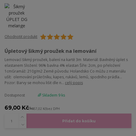
Ohodnotit produkt
Úpletový šikmý proužek na lemování
Lemovací šikmý proužek, balení na kartě 3m Materiál: Bavlněný úplet s
elastanem Složení: 96% bavlna 4% elastan Šíře: 2cm, po přeložení
1cmGramáž: 210g/m2 Země původu: Holandsko Co můžu z materiálu
ušít: olemování průkrčníku, kapes, rukávů, lemů, spodního prádla...
Pozor: Barvy se mohou lišit dle n...
celý popis
Dostupnost
🌈 Skladem 9 ks
69,00 Kč
/
ks
57,02 Kč
bez DPH
Přidat do košíku