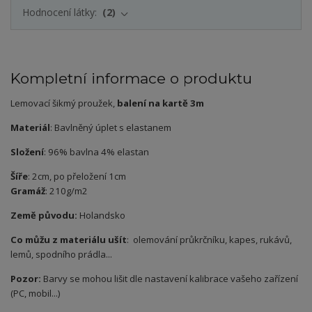
Hodnocení látky:
2
Kompletní informace o produktu
Lemovací šikmý proužek,
balení na kartě 3m
Materiál
: Bavlněný úplet s elastanem
Složení
: 96% bavlna 4% elastan
Šíře
: 2cm, po přeložení 1cm
Gramáž
: 210g/m2
Země původu:
Holandsko
Co můžu z materiálu ušít
: olemování průkrčníku, kapes, rukávů,
lemů, spodního prádla...
Pozor:
Barvy se mohou lišit dle nastavení kalibrace vašeho zařízení
(PC, mobil...)