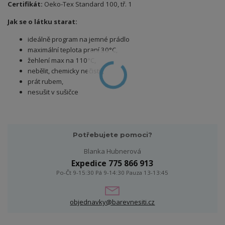
Certifikát:
Oeko-Tex Standard 100, tř. 1
Jak se o látku starat:
ideálně program na jemné prádlo
maximální teplota praní 30°C,
žehlení max na 110°C,
nebělit, chemicky nečistit,
prát rubem,
nesušit v sušičce
Potřebujete pomoci?
Blanka Hubnerová
Expedice 775 866 913
Po-Čt 9-15:30 Pá 9-14:30 Pauza 13-13:45
objednavky@barevnesiti.cz