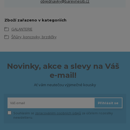
objednavky@barevnesiti.cz
Zboží zařazeno v kategoriích
GALANTERIE
Šňůry, koncovky, brzdičky
Novinky, akce a slevy na Váš
e-mail!
Ať vám neutečou výjimečné kousky
Přihlásit se
Souhlasím se
zpracováním osobních údajů
za účelem rozesílky
newsletteru.