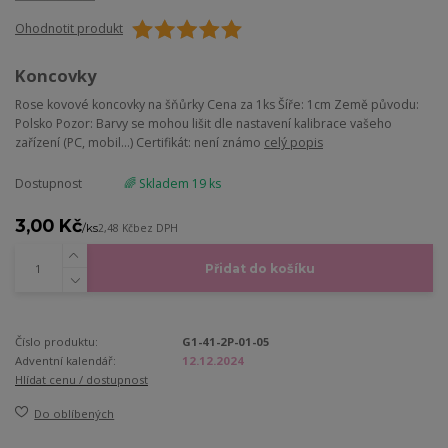
Ohodnotit produkt
Koncovky
Rose kovové koncovky na šňůrky Cena za 1ks Šíře: 1cm Země původu:
Polsko Pozor: Barvy se mohou lišit dle nastavení kalibrace vašeho
zařízení (PC, mobil...) Certifikát: není známo
celý popis
Dostupnost
🌈 Skladem 19 ks
3,00 Kč
/
ks
2,48 Kč
bez DPH
Přidat do košíku
Číslo produktu:
G1-41-2P-01-05
Adventní kalendář:
12.12.2024
Hlídat cenu / dostupnost
Do oblíbených