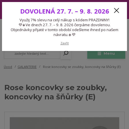
Využij 7% slevu na celý nákup s kódem PRAZDNINY! 💜☀️Ve dnech 27.
DOVOLENÁ 27. 7. – 9. 8. 2026
7. – 9. 8. 2026 čerpáme dovolenou. Objednávky přijaté v tomto období
odešleme ihned po našem návratu.☀️💜
Využij 7% slevu na celý nákup s kódem PRAZDNINY!
Expedice 775 866 913
💜☀️Ve dnech 27. 7. – 9. 8. 2026 čerpáme dovolenou.
CZK
Po-Čt 9-15:30 Pá 9-14:30 Pauza 13-13:45
Objednávky přijaté v tomto období odešleme ihned po našem
návratu.☀️💜
0
0,00 Kč
Zavřít
Menu
Úvod
GALANTERIE
Rose koncovky se zoubky, koncovky na šňůrky (E)
Rose koncovky se zoubky,
koncovky na šňůrky (E)