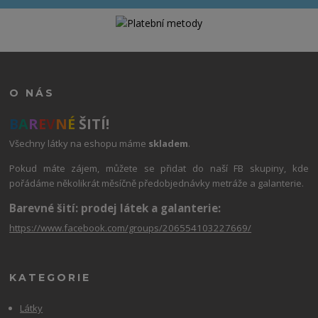
O NÁS
B
A
R
E
V
N
É
ŠITÍ!
Všechny látky na eshopu máme
skladem
.
Pokud máte zájem, můžete se přidat do naší FB skupiny, kde
pořádáme několikrát měsíčně předobjednávky metráže a galanterie.
Barevné šití: prodej látek a galanterie:
https://www.facebook.com/groups/206554103227669/
KATEGORIE
Látky