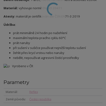
Materiál:
vyhovuje normě EN ISO 20471
Atesty:
m
ateriál je certifikován dle ČSN
EN71-3 2019
Údržba:
prát minimálně 24 hodin po nažehlení
maximální teplota pracího cyklu 60°C
prát naruby
při sušení v sušičce používat nejnižší teplotu sušení
žehlit přes krycí vrstvu nebo naruby
nebělit, nepoužívat agresivní čistící prostředky
Vyrobeno v ČR
Parametry
Materiál
Reflex
Země původu
Česká republika