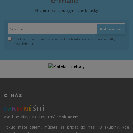
e-mail!
Ať vám neutečou výjimečné kousky
Přihlásit se
Souhlasím se
zpracováním osobních údajů
za účelem rozesílky
newsletteru.
O NÁS
B
A
R
E
V
N
É
ŠITÍ!
Všechny látky na eshopu máme
skladem
.
Pokud máte zájem, můžete se přidat do naší FB skupiny, kde