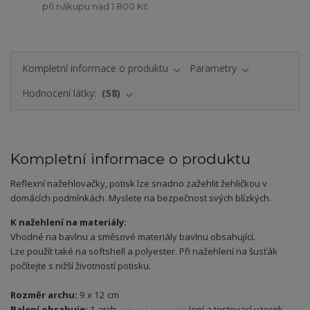
při nákupu nad 1 800 Kč
Kompletní informace o produktu
Parametry
Hodnocení látky:
58
Kompletní informace o produktu
Reflexní nažehlovačky, potisk lze snadno zažehlit žehličkou v
domácích podmínkách. Myslete na bezpečnost svých blízkých.
K nažehlení na materiály:
Vhodné na bavlnu a směsové materiály bavlnu obsahující.
Lze použít také na softshell a polyester. Při nažehlení na šusťák
počítejte s nižší životností potisku.
Rozměr archu:
9 x 12 cm
Balení obsahuje:
1 arch, návod na nažehlení a testovací vzorek