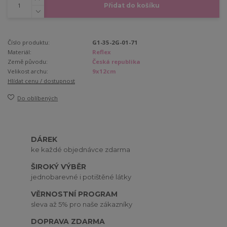
Přidat do košíku
Číslo produktu:
G1-35-2G-01-71
Materiál:
Reflex
Země původu:
Česká republika
Velikost archu:
9x12cm
Hlídat cenu / dostupnost
Do oblíbených
DÁREK
ke každé objednávce zdarma
ŠIROKÝ VÝBĚR
jednobarevné i potištěné látky
VĚRNOSTNÍ PROGRAM
sleva až 5% pro naše zákazníky
DOPRAVA ZDARMA