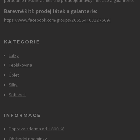
pořádáme několikrát měsíčně předobjednávky metráže a galanterie.
Barevné šití: prodej látek a galanterie:
https://www.facebook.com/groups/206554103227669/
KATEGORIE
Látky
Teplákovina
Úplet
Silky
Softshell
INFORMACE
Doprava zdarma od 1 800 Kč
Obchodní podmínky