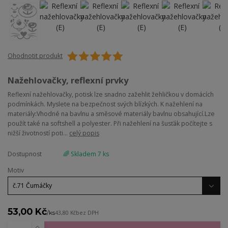
Ohodnotit produkt
Nažehlovačky, reflexní prvky
Reflexní nažehlovačky, potisk lze snadno zažehlit žehličkou v domácích
podmínkách. Myslete na bezpečnost svých blízkých. K nažehlení na
materiály:Vhodné na bavlnu a směsové materiály bavlnu obsahující.Lze
použít také na softshell a polyester. Při nažehlení na šusťák počítejte s
nižší životností poti...
celý popis
Dostupnost
🌈 Skladem 7 ks
Motiv
53,00 Kč
/
ks
43,80 Kč
bez DPH