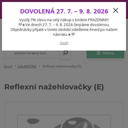
Využij 7% slevu na celý nákup s kódem PRAZDNINY! 💜☀️Ve dnech 27.
DOVOLENÁ 27. 7. – 9. 8. 2026
7. – 9. 8. 2026 čerpáme dovolenou. Objednávky přijaté v tomto období
odešleme ihned po našem návratu.☀️💜
Využij 7% slevu na celý nákup s kódem PRAZDNINY!
Expedice 775 866 913
💜☀️Ve dnech 27. 7. – 9. 8. 2026 čerpáme dovolenou.
CZK
Po-Čt 9-15:30 Pá 9-14:30 Pauza 13-13:45
Objednávky přijaté v tomto období odešleme ihned po našem
návratu.☀️💜
0
0,00 Kč
Zavřít
Menu
Úvod
GALANTERIE
Reflexní nažehlovačky (E)
Reflexní nažehlovačky (E)