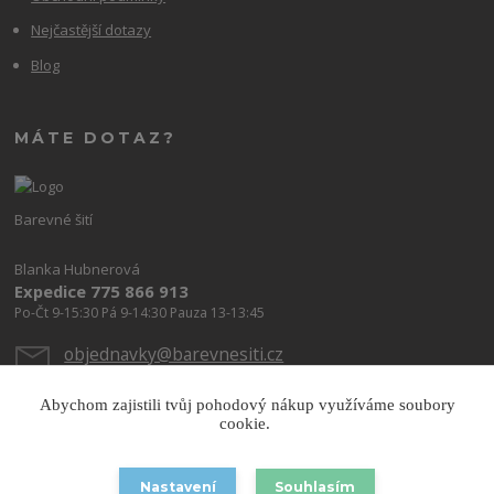
Nejčastější dotazy
Blog
MÁTE DOTAZ?
Barevné šití
Blanka Hubnerová
Expedice 775 866 913
Po-Čt 9-15:30 Pá 9-14:30 Pauza 13-13:45
objednavky@barevnesiti.cz
Abychom zajistili tvůj pohodový nákup využíváme soubory
cookie.
Nastavení
Souhlasím