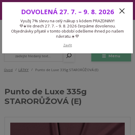
Využij 7% slevu na celý nákup s kódem PRAZDNINY! 💜☀️Ve dnech 27.
DOVOLENÁ 27. 7. – 9. 8. 2026
7. – 9. 8. 2026 čerpáme dovolenou. Objednávky přijaté v tomto období
odešleme ihned po našem návratu.☀️💜
Využij 7% slevu na celý nákup s kódem PRAZDNINY!
Expedice 775 866 913
💜☀️Ve dnech 27. 7. – 9. 8. 2026 čerpáme dovolenou.
CZK
Po-Čt 9-15:30 Pá 9-14:30 Pauza 13-13:45
Objednávky přijaté v tomto období odešleme ihned po našem
návratu.☀️💜
0
0,00 Kč
Zavřít
Menu
Úvod
LÁTKY
Punto de Luxe 335g STARORŮŽOVÁ (E)
Punto de Luxe 335g
STARORŮŽOVÁ (E)