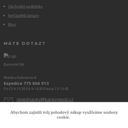
Obchodní podmínky
Nejčastější dotazy
Blog
MÁTE DOTAZ?
Barevné šití
Blanka Hubnerová
Expedice 775 866 913
Po-Čt 9-15:30 Pá 9-14:30 Pauza 13-13:45
objednavky@barevnesiti.cz
Abychom zajistili tvůj pohodový nákup využíváme soubory
cookie.