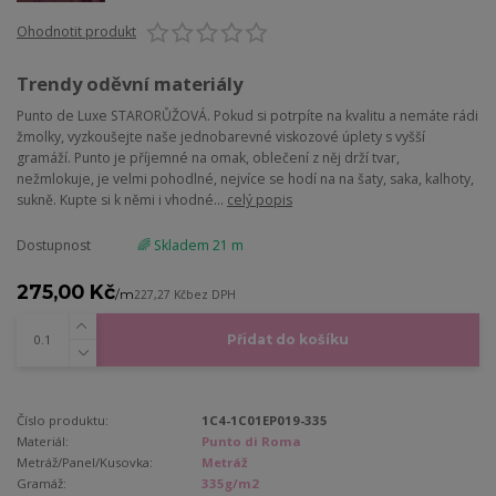
Ohodnotit produkt
Trendy oděvní materiály
Punto de Luxe STARORŮŽOVÁ. Pokud si potrpíte na kvalitu a nemáte rádi
žmolky, vyzkoušejte naše jednobarevné viskozové úplety s vyšší
gramáží. Punto je příjemné na omak, oblečení z něj drží tvar,
nežmlokuje, je velmi pohodlné, nejvíce se hodí na na šaty, saka, kalhoty,
sukně. Kupte si k němi i vhodné...
celý popis
Dostupnost
🌈 Skladem 21 m
275,00 Kč
/
m
227,27 Kč
bez DPH
Přidat do košíku
Číslo produktu:
1C4-1C01EP019-335
Materiál:
Punto di Roma
Metráž/Panel/Kusovka:
Metráž
Gramáž:
335g/m2