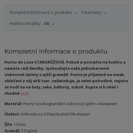
Kompletní informace o produktu
Parametry
Hodnocení látky:
0
Kompletní informace o produktu
Punto de Luxe STARORŮŽOVÁ. Pokud si potrpíte na kvalitu a
nemáte rádi žmolky, vyzkoušejte naše jednobarevné
viskozové úplety s vyšší gramáží. Punto je příjemné na omak,
oblečení z něj drží tvar, nežmlokuje, je velmi pohodlné, nejvíce
se hodí na na šaty, saka, kalhoty, sukně. Kupte si k němi i
vhodné
nitě
.
Materiál
: Pevný vysokogramážní viskozový úplet s elastanem
Složení
: 60%viskoza 35%polyamid 5% elastan
Šíře
: 150cm
Gramáž
: 335g/m2