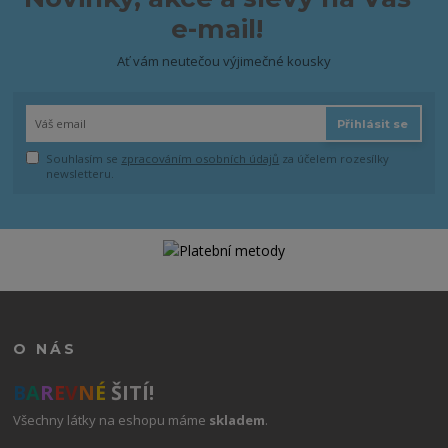
e-mail!
Ať vám neutečou výjimečné kousky
Přihlásit se
Souhlasím se
zpracováním osobních údajů
za účelem rozesílky
newsletteru.
O NÁS
B
A
R
E
V
N
É
ŠITÍ!
Všechny látky na eshopu máme
skladem
.