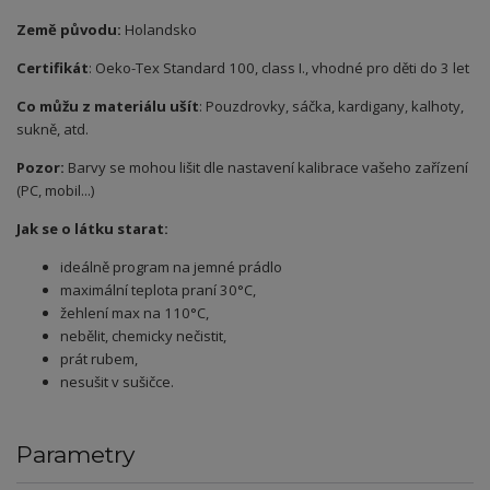
Země původu:
Holandsko
Certifikát
: Oeko-Tex Standard 100, class I., vhodné pro děti do 3 let
Co můžu z materiálu ušít
: Pouzdrovky, sáčka, kardigany, kalhoty,
sukně, atd.
Pozor:
Barvy se mohou lišit dle nastavení kalibrace vašeho zařízení
(PC, mobil...)
Jak se o látku starat:
ideálně program na jemné prádlo
maximální teplota praní 30°C,
žehlení max na 110°C,
nebělit, chemicky nečistit,
prát rubem,
nesušit v sušičce.
Parametry