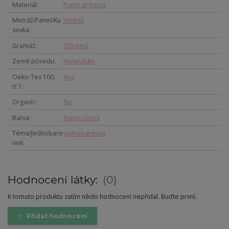
Materiál
Punto di Roma
Metráž/Panel/Ku
Metráž
sovka
Gramáž
335g/m2
Země původu
Holandsko
Oeko-Tex 100,
Ano
tř.1
Organic
Ne
Barva
Starorůžová
Téma/Jednobare
Jednobarevná
vné
Hodnocení látky:
0
K tomuto produktu zatím nikdo hodnocení nepřidal. Buďte první.
Přidat hodnocení