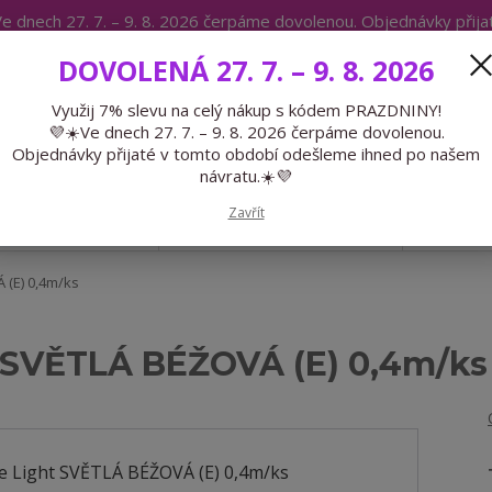
e dnech 27. 7. – 9. 8. 2026 čerpáme dovolenou. Objednávky přij
IKÁTY
BLOG
DOVOLENÁ 27. 7. – 9. 8. 2026
Expedice 775 866 913
Po-Čt 9-15
Využij 7% slevu na celý nákup s kódem PRAZDNINY!
💜☀️Ve dnech 27. 7. – 9. 8. 2026 čerpáme dovolenou.
Hledat
Objednávky přijaté v tomto období odešleme ihned po našem
návratu.☀️💜
Zavřít
GALANTERIE
PŘEDOBJEDNÁVKY
LÉTO
 (E) 0,4m/ks
 SVĚTLÁ BÉŽOVÁ (E) 0,4m/ks