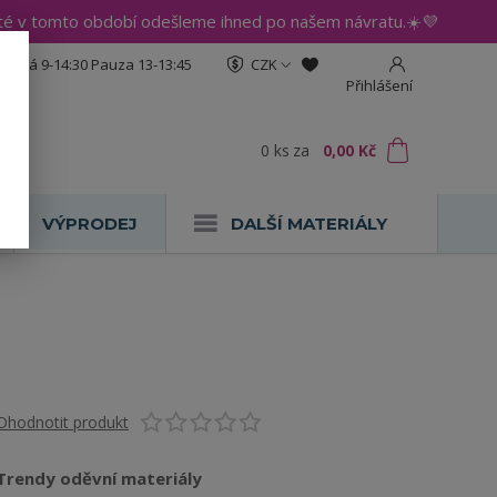
até v tomto období odešleme ihned po našem návratu.☀️💜
:30 Pá 9-14:30 Pauza 13-13:45
CZK
Přihlášení
0
ks
za
0,00 Kč
VÝPRODEJ
DALŠÍ MATERIÁLY
Ohodnotit produkt
Trendy oděvní materiály