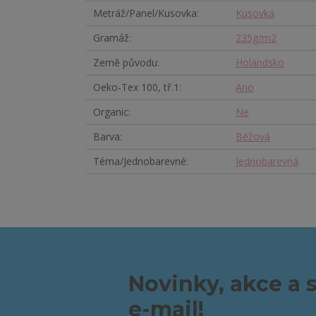
Metráž/Panel/Kusovka
Kusovka
Gramáž
235g/m2
Země původu
Holandsko
Oeko-Tex 100, tř.1
Ano
Organic
Ne
Barva
Béžová
Téma/Jednobarevné
Jednobarevná
Novinky, akce a 
e-mail!