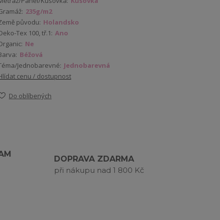
Metráž/Panel/Kusovka:
Kusovka
Gramáž:
235g/m2
Země původu:
Holandsko
Oeko-Tex 100, tř.1:
Ano
Organic:
Ne
Barva:
Béžová
Téma/Jednobarevné:
Jednobarevná
Hlídat cenu / dostupnost
Do oblíbených
RAM
DOPRAVA ZDARMA
při nákupu nad 1 800 Kč