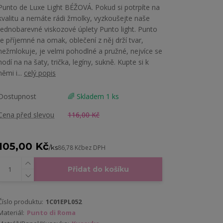
Punto de Luxe Light BÉŽOVÁ. Pokud si potrpíte na
kvalitu a nemáte rádi žmolky, vyzkoušejte naše
jednobarevné viskozové úplety Punto light. Punto
je příjemné na omak, oblečení z něj drží tvar,
nežmlokuje, je velmi pohodlné a pružné, nejvíce se
hodí na na šaty, trička, legíny, sukně. Kupte si k
němi i...
celý popis
Dostupnost
🌈 Skladem 1 ks
Cena před slevou
116,00 Kč
105,00 Kč
/
ks
86,78 Kč
bez DPH
Přidat do košíku
Číslo produktu:
1C01EPL052
Materiál:
Punto di Roma