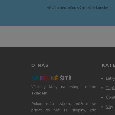
Ať vám neutečou výjimečné kousky
O NÁS
KAT
B
A
R
E
V
N
É
ŠITÍ!
Látk
Všechny látky na eshopu máme
Tepl
skladem
.
Úple
Pokud máte zájem, můžete se
Silky
přidat do naší FB skupiny, kde