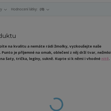
ry
Hodnocení látky:
0
duktu
íte na kvalitu a nemáte rádi žmolky, vyzkoušejte naše
Punto je příjemné na omak, oblečení z něj drží tvar, nežmlok
na šaty, trička, legíny, sukně. Kupte si k němi i vhodné
nitě
.