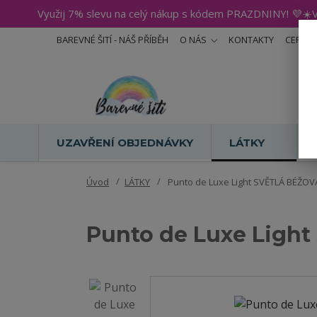
Využij 7% slevu na celý nákup s kódem PRAZDNINY! 💜☀️V
BAREVNÉ ŠITÍ - NÁŠ PŘÍBĚH
O NÁS
KONTAKTY
CERTIF
UZAVŘENÍ OBJEDNÁVKY
LÁTKY
Úvod
LÁTKY
Punto de Luxe Light SVĚTLÁ BÉŽOVÁ
Punto de Luxe Light