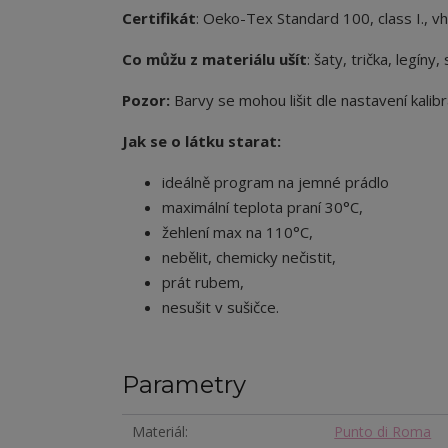
Certifikát
: Oeko-Tex Standard 100, class I., v
Co můžu z materiálu ušít
: šaty, trička, legíny, 
Pozor:
Barvy se mohou lišit dle nastavení kalibr
Jak se o látku starat:
ideálně program na jemné prádlo
maximální teplota praní 30°C,
žehlení max na 110°C,
nebělit, chemicky nečistit,
prát rubem,
nesušit v sušičce.
Parametry
Materiál
Punto di Roma