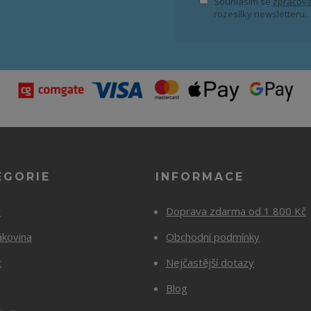
Souhlasím se
zpracová
rozesílky newsletteru.
EGORIE
INFORMACE
y
Doprava zdarma od 1 800 Kč
ákovina
Obchodní podmínky
t
Nejčastější dotazy
Blog