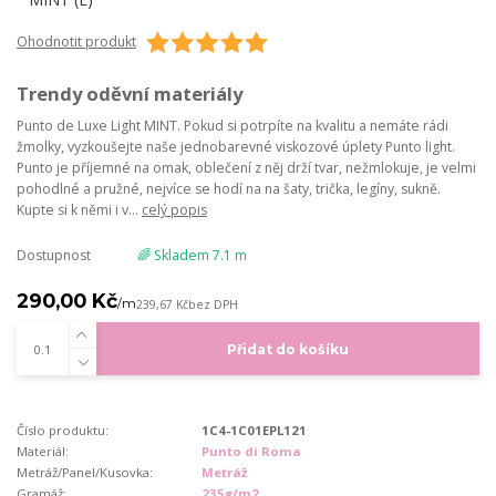
Ohodnotit produkt
Trendy oděvní materiály
Punto de Luxe Light MINT. Pokud si potrpíte na kvalitu a nemáte rádi
žmolky, vyzkoušejte naše jednobarevné viskozové úplety Punto light.
Punto je příjemné na omak, oblečení z něj drží tvar, nežmlokuje, je velmi
pohodlné a pružné, nejvíce se hodí na na šaty, trička, legíny, sukně.
Kupte si k němi i v...
celý popis
Dostupnost
🌈 Skladem 7.1 m
290,00 Kč
/
m
239,67 Kč
bez DPH
Přidat do košíku
Číslo produktu:
1C4-1C01EPL121
Materiál:
Punto di Roma
Metráž/Panel/Kusovka:
Metráž
Gramáž:
235g/m2