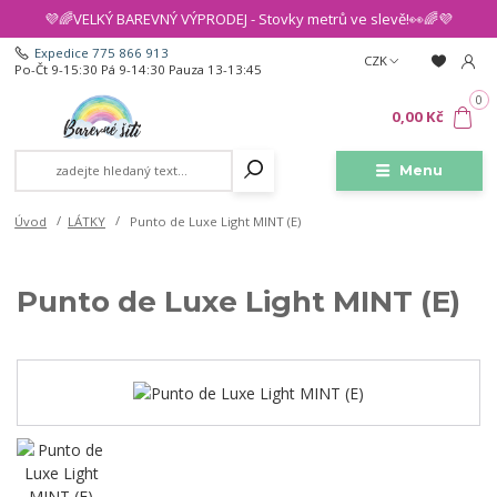
💜🌈VELKÝ BAREVNÝ VÝPRODEJ - Stovky metrů ve slevě!👀🌈💜
Expedice 775 866 913
CZK
Po-Čt 9-15:30 Pá 9-14:30 Pauza 13-13:45
0
0,00 Kč
Menu
Úvod
LÁTKY
Punto de Luxe Light MINT (E)
Punto de Luxe Light MINT (E)