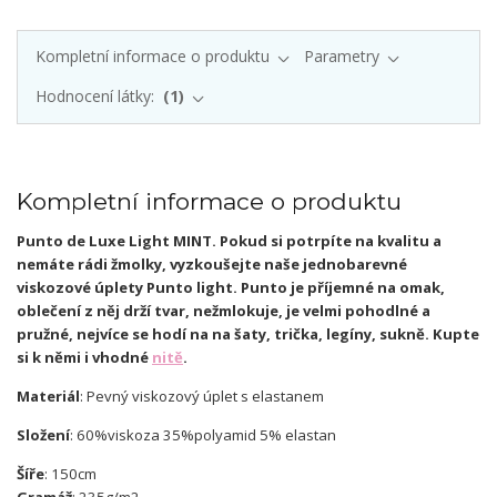
Kompletní informace o produktu
Parametry
Hodnocení látky:
1
Kompletní informace o produktu
Punto de Luxe Light MINT. Pokud si potrpíte na kvalitu a
nemáte rádi žmolky, vyzkoušejte naše jednobarevné
viskozové úplety Punto light. Punto je příjemné na omak,
oblečení z něj drží tvar, nežmlokuje, je velmi pohodlné a
pružné, nejvíce se hodí na na šaty, trička, legíny, sukně. Kupte
si k němi i vhodné
nitě
.
Materiál
: Pevný viskozový úplet s elastanem
Složení
: 60%viskoza 35%polyamid 5% elastan
Šíře
: 150cm