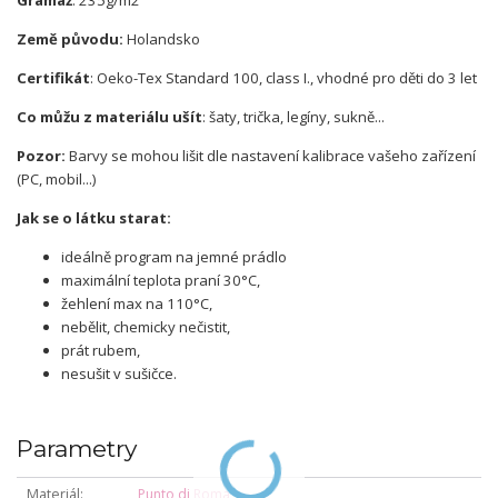
Gramáž
: 235g/m2
Země původu:
Holandsko
Certifikát
: Oeko-Tex Standard 100, class I., vhodné pro děti do 3 let
Co můžu z materiálu ušít
: šaty, trička, legíny, sukně...
Pozor:
Barvy se mohou lišit dle nastavení kalibrace vašeho zařízení
(PC, mobil...)
Jak se o látku starat:
ideálně program na jemné prádlo
maximální teplota praní 30°C,
žehlení max na 110°C,
nebělit, chemicky nečistit,
prát rubem,
nesušit v sušičce.
Parametry
Materiál
Punto di Roma