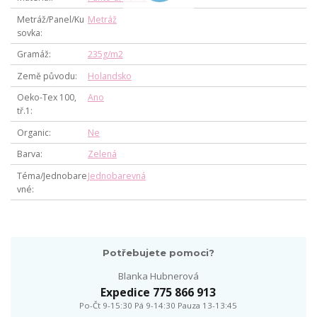
Metráž/Panel/Ku
Metráž
sovka
Gramáž
235g/m2
Země původu
Holandsko
Oeko-Tex 100,
Ano
tř.1
Organic
Ne
Barva
Zelená
Téma/Jednobare
Jednobarevná
vné
Potřebujete pomoci?
Blanka Hubnerová
Expedice 775 866 913
Po-Čt 9-15:30 Pá 9-14:30 Pauza 13-13:45