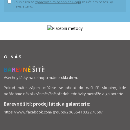
Souhlasím se
zpracováním osobních údajů
za účelem rozesílky
newsletteru.
O NÁS
B
A
R
E
V
N
É
ŠITÍ!
Všechny látky na eshopu máme
skladem
.
Pokud máte zájem, můžete se přidat do naší FB skupiny, kde
pořádáme několikrát měsíčně předobjednávky metráže a galanterie.
Barevné šití: prodej látek a galanterie:
https://www.facebook.com/groups/206554103227669/