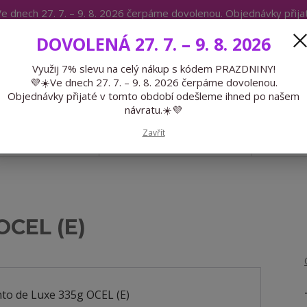
e dnech 27. 7. – 9. 8. 2026 čerpáme dovolenou. Objednávky přij
IKÁTY
BLOG
DOVOLENÁ 27. 7. – 9. 8. 2026
Expedice 775 866 913
Po-Čt 9-15
Využij 7% slevu na celý nákup s kódem PRAZDNINY!
💜☀️Ve dnech 27. 7. – 9. 8. 2026 čerpáme dovolenou.
Hledat
Objednávky přijaté v tomto období odešleme ihned po našem
návratu.☀️💜
Zavřít
GALANTERIE
PŘEDOBJEDNÁVKY
LÉTO
OCEL (E)