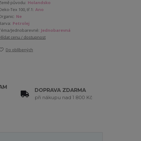
Země původu:
Holandsko
Oeko-Tex 100, tř.1:
Ano
Organic:
Ne
Barva:
Petrolej
Téma/Jednobarevné:
Jednobarevná
Hlídat cenu / dostupnost
Do oblíbených
RAM
DOPRAVA ZDARMA
při nákupu nad 1 800 Kč