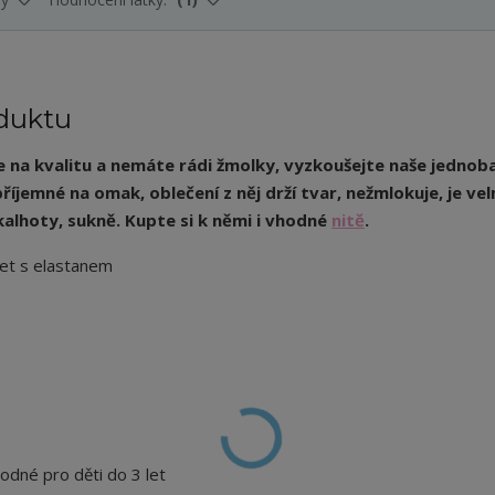
duktu
e na kvalitu a nemáte rádi žmolky, vyzkoušejte naše jednob
říjemné na omak, oblečení z něj drží tvar, nežmlokuje, je vel
 kalhoty, sukně. Kupte si k němi i vhodné
nitě
.
let s elastanem
hodné pro děti do 3 let