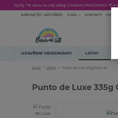
Využij 7% slevu na celý nákup s kódem PRAZDNINY! 💜☀️V
BAREVNÉ ŠITÍ - NÁŠ PŘÍBĚH
O NÁS
KONTAKTY
CERTIF
UZAVŘENÍ OBJEDNÁVKY
LÁTKY
Úvod
LÁTKY
Punto de Luxe 335g OCEL (E)
Punto de Luxe 335g 