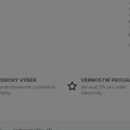
ŠIROKÝ VÝBĚR
VĚRNOSTNÍ PROG
jednobarevné i potištěné
sleva až 5% pro naše
látky
zákazníky
ry
Hodnocení látky:
1