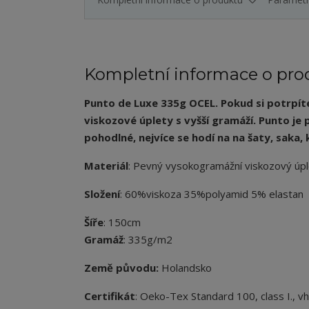
Kompletní informace o pro
Punto de Luxe 335g OCEL. Pokud si potrpít
viskozové úplety s vyšší gramáží. Punto je p
pohodlné, nejvíce se hodí na na šaty, saka,
Materiál
: Pevný vysokogramážní viskozový úp
Složení
: 60%viskoza 35%polyamid 5% elastan
Šíře
: 150cm
Gramáž
: 335g/m2
Země původu:
Holandsko
Certifikát
: Oeko-Tex Standard 100, class I., v