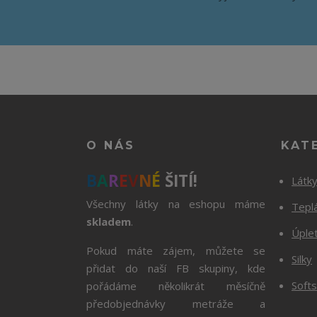
O NÁS
KAT
B
A
R
E
V
N
É
ŠITÍ!
Látk
Všechny látky na eshopu máme
Tepl
skladem
.
Úple
Pokud máte zájem, můžete se
Silky
přidat do naší FB skupiny, kde
Softs
pořádáme několikrát měsíčně
předobjednávky metráže a