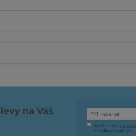
slevy na Váš
Souhlasím se
zpracová
rozesílky newsletteru.