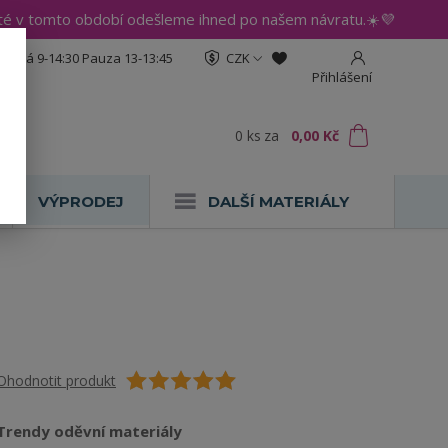
até v tomto období odešleme ihned po našem návratu.☀️💜
:30 Pá 9-14:30 Pauza 13-13:45
CZK
Přihlášení
0
ks
za
0,00 Kč
VÝPRODEJ
DALŠÍ MATERIÁLY
Ohodnotit produkt
Trendy oděvní materiály