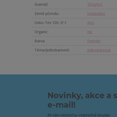
Gramáž
335g/m2
Země původu
Holandsko
Oeko-Tex 100, tř.1
Ano
Organic
Ne
Barva
Petrolej
Téma/Jednobarevné
Jednobarevná
Novinky, akce a 
e-mail!
Ať vám neutečou výjimečné kousky