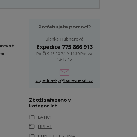
Potřebujete pomoci?
Blanka Hubnerová
arevné
Expedice 775 866 913
mi
Po-Čt 9-15:30 Pá 9-14:30 Pauza
13-13:45
objednavky@barevnesiti.cz
Zboží zařazeno v
kategoriích
LÁTKY
ÚPLET
PUNTO DI ROMA