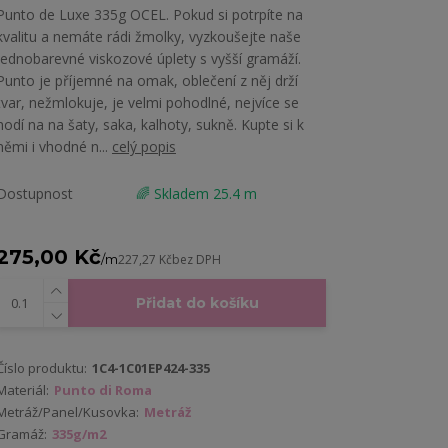
Punto de Luxe 335g OCEL. Pokud si potrpíte na
kvalitu a nemáte rádi žmolky, vyzkoušejte naše
jednobarevné viskozové úplety s vyšší gramáží.
Punto je příjemné na omak, oblečení z něj drží
tvar, nežmlokuje, je velmi pohodlné, nejvíce se
hodí na na šaty, saka, kalhoty, sukně. Kupte si k
němi i vhodné n...
celý popis
Dostupnost
🌈 Skladem 25.4 m
275,00 Kč
/
m
227,27 Kč
bez DPH
Přidat do košíku
Číslo produktu:
1C4-1C01EP424-335
Materiál:
Punto di Roma
Metráž/Panel/Kusovka:
Metráž
Gramáž:
335g/m2