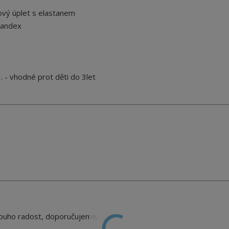
vý úplet s elastanem
pandex
 - vhodné prot děti do 3let
louho radost, doporučujeme: