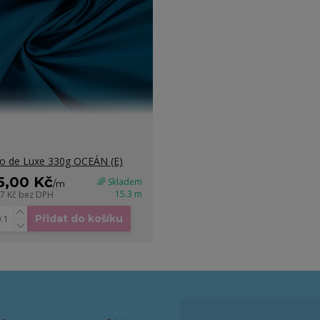
o de Luxe 330g OCEÁN (E)
5,00 Kč
🌈 Skladem
/
m
15.3 m
27 Kč
bez DPH
Přidat do košíku