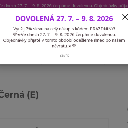
e dnech 27. 7. – 9. 8. 2026 čerpáme dovolenou. Objednávky přij
IKÁTY
BLOG
DOVOLENÁ 27. 7. – 9. 8. 2026
Expedice 775 866 913
Po-Čt 9-15
Využij 7% slevu na celý nákup s kódem PRAZDNINY!
💜☀️Ve dnech 27. 7. – 9. 8. 2026 čerpáme dovolenou.
Hledat
Objednávky přijaté v tomto období odešleme ihned po našem
návratu.☀️💜
Zavřít
GALANTERIE
PŘEDOBJEDNÁVKY
LÉTO
Černá (E)