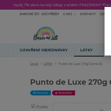
Využij 7% slevu na celý nákup s kódem PRAZDNINY! 💜☀️V
BAREVNÉ ŠITÍ - NÁŠ PŘÍBĚH
O NÁS
KONTAKTY
CERTIF
UZAVŘENÍ OBJEDNÁVKY
LÁTKY
Úvod
LÁTKY
Punto de Luxe 270g Černá (E)
Punto de Luxe 270g 
🆕 Novinka
🔥 Bestseller