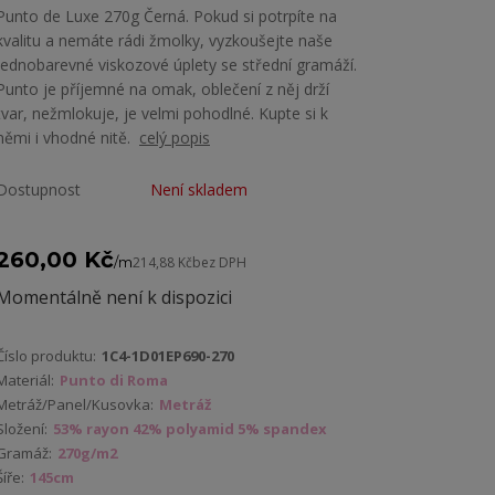
Punto de Luxe 270g Černá. Pokud si potrpíte na
kvalitu a nemáte rádi žmolky, vyzkoušejte naše
jednobarevné viskozové úplety se střední gramáží.
Punto je příjemné na omak, oblečení z něj drží
tvar, nežmlokuje, je velmi pohodlné. Kupte si k
němi i vhodné nitě.
celý popis
Dostupnost
Není skladem
260,00 Kč
/
m
214,88 Kč
bez DPH
Momentálně není k dispozici
Číslo produktu:
1C4-1D01EP690-270
Materiál:
Punto di Roma
Metráž/Panel/Kusovka:
Metráž
Složení:
53% rayon 42% polyamid 5% spandex
Gramáž:
270g/m2
Šíře:
145cm