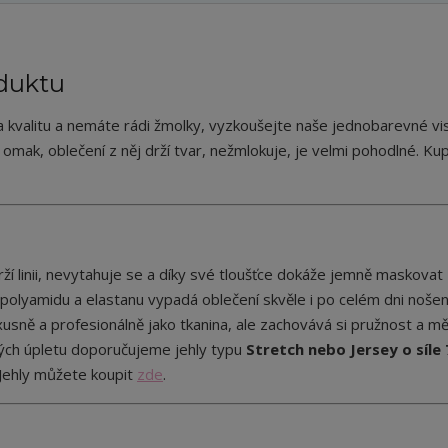
duktu
a kvalitu a nemáte rádi žmolky, vyzkoušejte naše jednobarevné v
omak, oblečení z něj drží tvar, nežmlokuje, je velmi pohodlné. Kup
drží linii, nevytahuje se a díky své tloušťce dokáže jemně maskovat
polyamidu a elastanu vypadá oblečení skvěle i po celém dni nošen
xusně a profesionálně jako tkanina, ale zachovává si pružnost a m
užných úpletu doporučujeme jehly typu
Stretch nebo Jersey o síle
 Jehly můžete koupit
zde
.