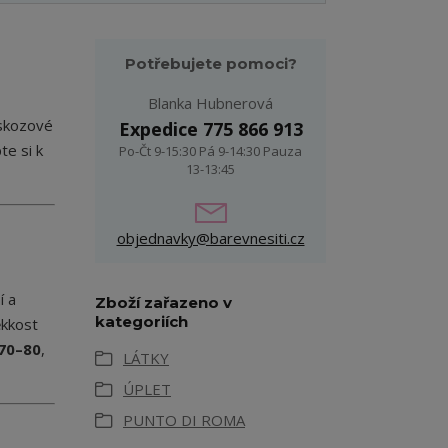
Potřebujete pomoci?
Blanka Hubnerová
iskozové
Expedice 775 866 913
te si k
Po-Čt 9-15:30 Pá 9-14:30 Pauza
13-13:45
objednavky@barevnesiti.cz
í a
Zboží zařazeno v
kategoriích
ěkkost
 70–80
,
LÁTKY
ÚPLET
PUNTO DI ROMA