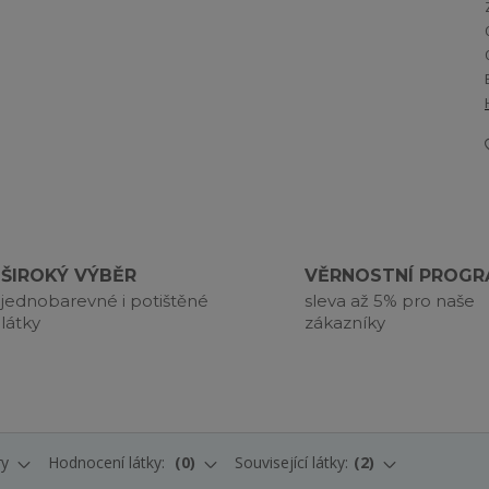
ŠIROKÝ VÝBĚR
VĚRNOSTNÍ PROG
jednobarevné i potištěné
sleva až 5% pro naše
látky
zákazníky
ry
Hodnocení látky:
0
Související látky:
2