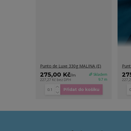
Punto de Luxe 330g MALINA (E)
Punt
275,00 Kč
27
🌈 Skladem
/
m
9.7 m
227,27 Kč
bez DPH
227,
Přidat do košíku