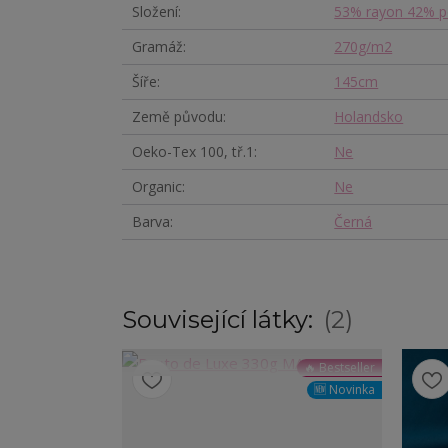
Složení
53% rayon 42% p
Gramáž
270g/m2
Šíře
145cm
Země původu
Holandsko
Oeko-Tex 100, tř.1
Ne
Organic
Ne
Barva
Černá
Související látky:
2
🔥 Bestseller
🆕 Novinka