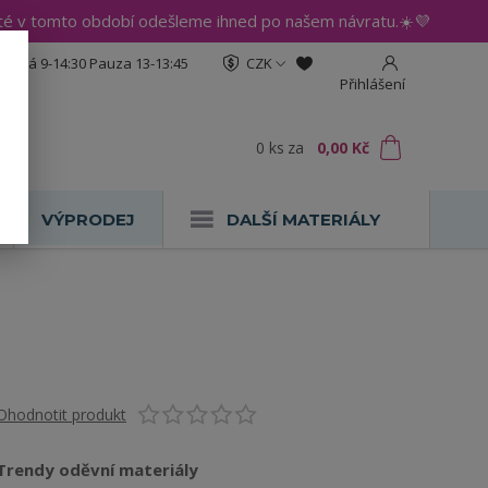
até v tomto období odešleme ihned po našem návratu.☀️💜
:30 Pá 9-14:30 Pauza 13-13:45
CZK
Přihlášení
0
ks
za
0,00 Kč
VÝPRODEJ
DALŠÍ MATERIÁLY
Ohodnotit produkt
Trendy oděvní materiály