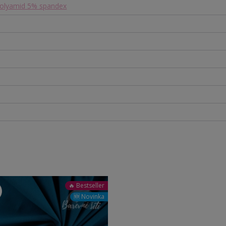
olyamid 5% spandex
🔥 Bestseller
🆕 Novinka