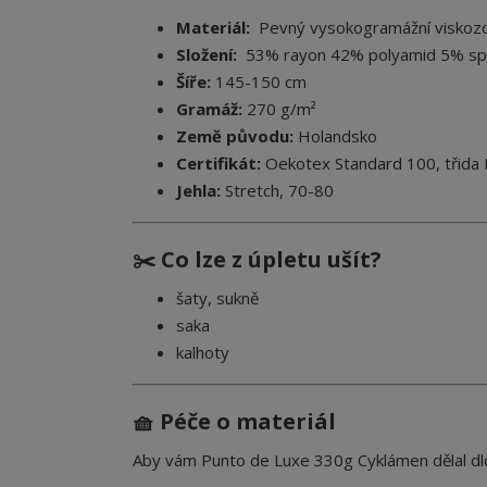
Materiál:
Pevný vysokogramážní viskozo
Složení:
53
% rayon 42% polyamid 5% s
Šíře:
145-150 cm
Gramáž:
270 g/m²
Země původu:
Holandsko
Certifikát:
Oekotex Standard 100, třida I.
Jehla:
Stretch, 70-80
✂️ Co lze z úpletu ušít?
šaty, sukně
saka
kalhoty
🧺 Péče o materiál
Aby vám
Punto de Luxe 330g Cyklámen
dělal d