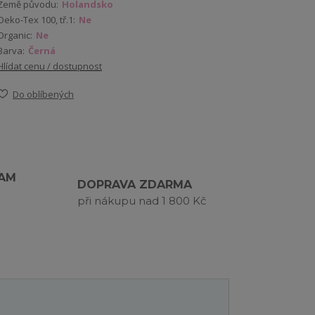
Země původu:
Holandsko
Oeko-Tex 100, tř.1:
Ne
Organic:
Ne
Barva:
Černá
Hlídat cenu / dostupnost
Do oblíbených
RAM
DOPRAVA ZDARMA
při nákupu nad 1 800 Kč