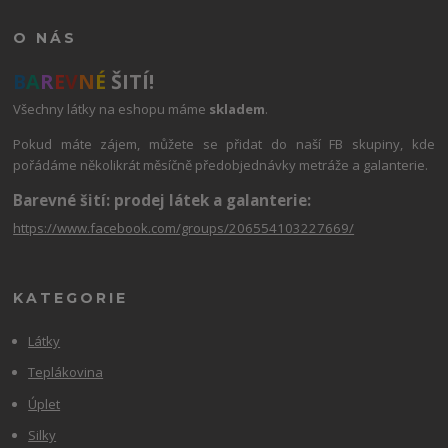
O NÁS
B
A
R
E
V
N
É
ŠITÍ!
Všechny látky na eshopu máme
skladem
.
Pokud máte zájem, můžete se přidat do naší FB skupiny, kde
pořádáme několikrát měsíčně předobjednávky metráže a galanterie.
Barevné šití: prodej látek a galanterie:
https://www.facebook.com/groups/206554103227669/
KATEGORIE
Látky
Teplákovina
Úplet
Silky