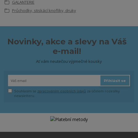
GALANTERIE
Průchodky, stiskácí knoflíky, druky
Novinky, akce a slevy na Váš
e-mail!
Ať vám neutečou výjimečné kousky
Přihlásit se
Souhlasím se
zpracováním osobních údajů
za účelem rozesílky
newsletteru.