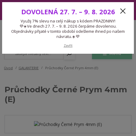
Využij 7% slevu na celý nákup s kódem PRAZDNINY! 💜☀️Ve dnech 27.
DOVOLENÁ 27. 7. – 9. 8. 2026
7. – 9. 8. 2026 čerpáme dovolenou. Objednávky přijaté v tomto období
odešleme ihned po našem návratu.☀️💜
Využij 7% slevu na celý nákup s kódem PRAZDNINY!
Expedice 775 866 913
💜☀️Ve dnech 27. 7. – 9. 8. 2026 čerpáme dovolenou.
CZK
Po-Čt 9-15:30 Pá 9-14:30 Pauza 13-13:45
Objednávky přijaté v tomto období odešleme ihned po našem
návratu.☀️💜
0
0,00 Kč
Zavřít
Menu
Úvod
GALANTERIE
Průchodky Černé Prym 4mm (E)
Průchodky Černé Prym 4mm
(E)