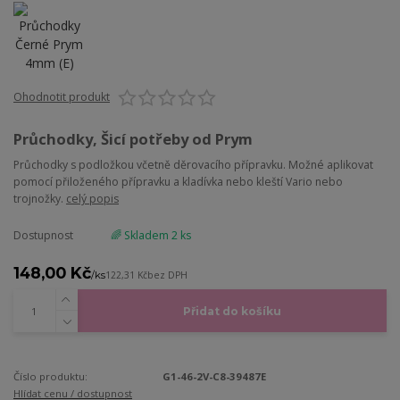
Ohodnotit produkt
Průchodky, Šicí potřeby od Prym
Průchodky s podložkou včetně děrovacího přípravku. Možné aplikovat
pomocí přiloženého přípravku a kladívka nebo kleští Vario nebo
trojnožky.
celý popis
Dostupnost
🌈 Skladem 2 ks
148,00 Kč
/
ks
122,31 Kč
bez DPH
Přidat do košíku
Číslo produktu:
G1-46-2V-C8-39487E
Hlídat cenu / dostupnost