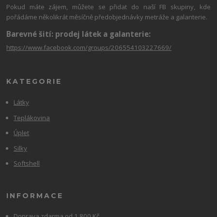
Pokud máte zájem, můžete se přidat do naší FB skupiny, kde
pořádáme několikrát měsíčně předobjednávky metráže a galanterie.
Barevné šití: prodej látek a galanterie:
https://www.facebook.com/groups/206554103227669/
KATEGORIE
Látky
Teplákovina
Úplet
Silky
Softshell
INFORMACE
Doprava zdarma od 1 800 Kč