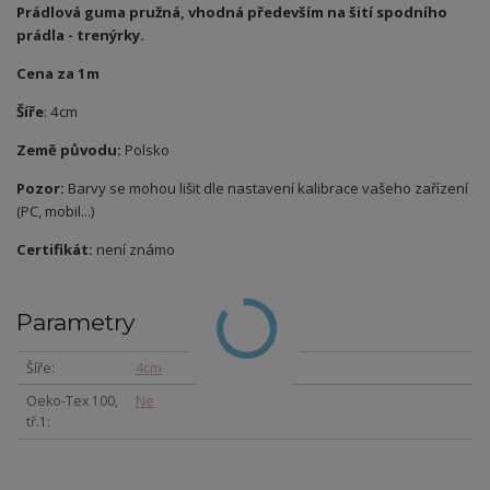
Prádlová guma pružná, vhodná především na šití spodního
prádla - trenýrky.
Cena za 1m
Šíře
: 4cm
Země původu:
Polsko
Pozor:
Barvy se mohou lišit dle nastavení kalibrace vašeho zařízení
(PC, mobil...)
Certifikát:
není známo
Parametry
Šíře
4cm
Oeko-Tex 100,
Ne
tř.1