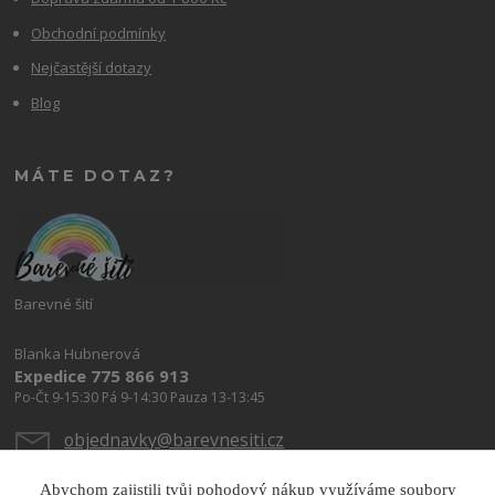
Obchodní podmínky
Nejčastější dotazy
Blog
MÁTE DOTAZ?
Barevné šití
Blanka Hubnerová
Expedice 775 866 913
Po-Čt 9-15:30 Pá 9-14:30 Pauza 13-13:45
objednavky@barevnesiti.cz
Abychom zajistili tvůj pohodový nákup využíváme soubory