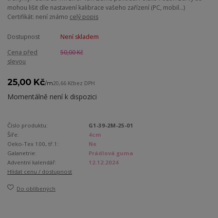
mohou lišit dle nastavení kalibrace vašeho zařízení (PC, mobil...)
Certifikát: není známo
celý popis
Dostupnost
Není skladem
Cena před
50,00 Kč
slevou
25,00 Kč
/
m
20,66 Kč
bez DPH
Momentálně není k dispozici
Číslo produktu:
G1-39-2M-25-01
Šíře:
4cm
Oeko-Tex 100, tř.1:
Ne
Galanetrie:
Prádlová guma
Adventní kalendář:
12.12.2024
Hlídat cenu / dostupnost
Do oblíbených