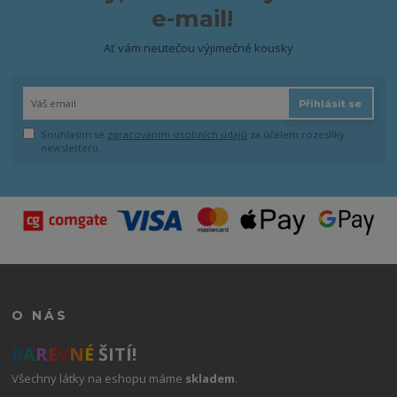
e-mail!
Ať vám neutečou výjimečné kousky
Přihlásit se
Souhlasím se
zpracováním osobních údajů
za účelem rozesílky
newsletteru.
O NÁS
B
A
R
E
V
N
É
ŠITÍ!
Všechny látky na eshopu máme
skladem
.