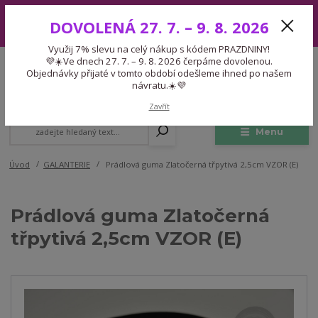
Využij 7% slevu na celý nákup s kódem PRAZDNINY! 💜☀️Ve dnech 27.
DOVOLENÁ 27. 7. – 9. 8. 2026
7. – 9. 8. 2026 čerpáme dovolenou. Objednávky přijaté v tomto období
odešleme ihned po našem návratu.☀️💜
Využij 7% slevu na celý nákup s kódem PRAZDNINY!
Expedice 775 866 913
💜☀️Ve dnech 27. 7. – 9. 8. 2026 čerpáme dovolenou.
CZK
Po-Čt 9-15:30 Pá 9-14:30 Pauza 13-13:45
Objednávky přijaté v tomto období odešleme ihned po našem
návratu.☀️💜
0
0,00 Kč
Zavřít
Menu
Úvod
GALANTERIE
Prádlová guma Zlatočerná třpytivá 2,5cm VZOR (E)
Prádlová guma Zlatočerná
třpytivá 2,5cm VZOR (E)