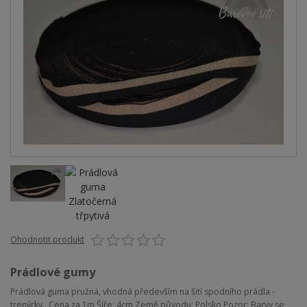
Ohodnotit produkt
Prádlové gumy
Prádlová guma pružná, vhodná především na šití spodního prádla -
trenýrky. Cena za 1m Šíře: 4cm Země původu: Polsko Pozor: Barvy se