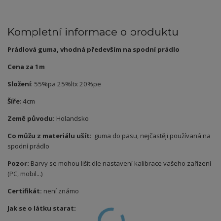
Kompletní informace o produktu
Prádlová guma, vhodná především na spodní prádlo
Cena za 1m
Složení
: 55%pa 25%ltx 20%pe
Šíře
: 4cm
Země původu:
Holandsko
Co můžu z materiálu ušít
: guma do pasu, nejčastěji používaná na
spodní prádlo
Pozor:
Barvy se mohou lišit dle nastavení kalibrace vašeho zařízení
(PC, mobil...)
Certifikát:
není známo
Jak se o látku starat: