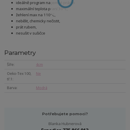
ideálně program na jemné prádlo
maximální teplota praní 30°C,
žehlení max na 110°C,
nebělit, chemicky nečistit,
prát rubem,
nesušit v sušičce
Parametry
Šíře
4cm
Oeko-Tex 100,
Ne
tř.1
Barva
Modrá
Potřebujete pomoci?
Blanka Hubnerová