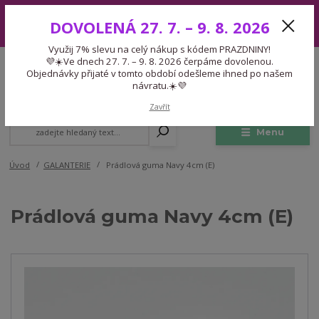
Využij 7% slevu na celý nákup s kódem PRAZDNINY! 💜☀️Ve dnech 27.
DOVOLENÁ 27. 7. – 9. 8. 2026
7. – 9. 8. 2026 čerpáme dovolenou. Objednávky přijaté v tomto období
odešleme ihned po našem návratu.☀️💜
Využij 7% slevu na celý nákup s kódem PRAZDNINY!
Expedice 775 866 913
💜☀️Ve dnech 27. 7. – 9. 8. 2026 čerpáme dovolenou.
CZK
Po-Čt 9-15:30 Pá 9-14:30 Pauza 13-13:45
Objednávky přijaté v tomto období odešleme ihned po našem
návratu.☀️💜
0
0,00 Kč
Zavřít
Menu
Úvod
GALANTERIE
Prádlová guma Navy 4cm (E)
Prádlová guma Navy 4cm (E)