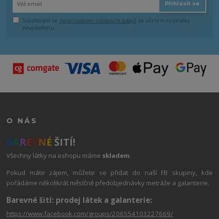
Přihlásit se
Souhlasím se
zpracováním osobních údajů
za účelem rozesílky
newsletteru.
O NÁS
B
A
R
E
V
N
É
ŠITÍ!
Všechny látky na eshopu máme
skladem
.
Pokud máte zájem, můžete se přidat do naší FB skupiny, kde
pořádáme několikrát měsíčně předobjednávky metráže a galanterie.
Barevné šití: prodej látek a galanterie:
https://www.facebook.com/groups/206554103227669/