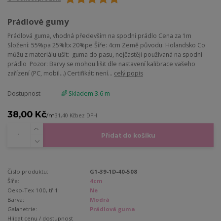
Prádlové gumy
Prádlová guma, vhodná především na spodní prádlo Cena za 1m
Složení: 55%pa 25%ltx 20%pe Šíře: 4cm Země původu: Holandsko Co
můžu z materiálu ušít: guma do pasu, nejčastěji používaná na spodní
prádlo Pozor: Barvy se mohou lišit dle nastavení kalibrace vašeho
zařízení (PC, mobil...) Certifikát: není...
celý popis
Dostupnost
🌈 Skladem 3.6 m
38,00 Kč
/
m
31,40 Kč
bez DPH
Přidat do košíku
Číslo produktu:
G1-39-1D-40-508
Šíře:
4cm
Oeko-Tex 100, tř.1:
Ne
Barva:
Modrá
Galanetrie:
Prádlová guma
Hlídat cenu / dostupnost