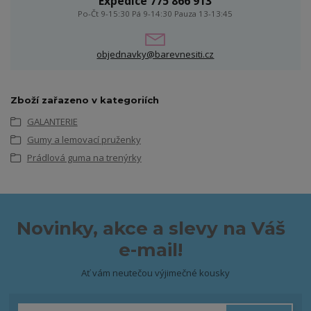
Expedice 775 866 913
Po-Čt 9-15:30 Pá 9-14:30 Pauza 13-13:45
objednavky@barevnesiti.cz
Zboží zařazeno v kategoriích
GALANTERIE
Gumy a lemovací pruženky
Prádlová guma na trenýrky
Novinky, akce a slevy na Váš
e-mail!
Ať vám neutečou výjimečné kousky