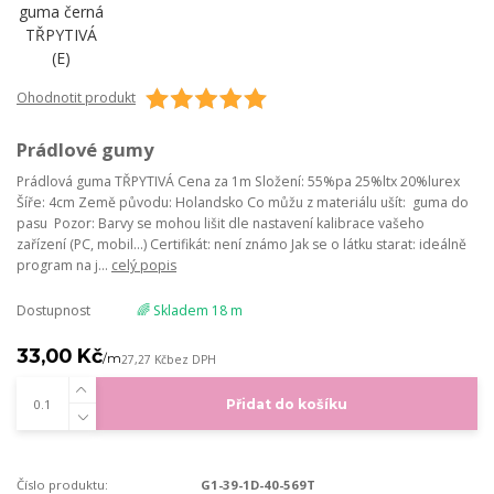
Ohodnotit produkt
Prádlové gumy
Prádlová guma TŘPYTIVÁ Cena za 1m Složení: 55%pa 25%ltx 20%lurex
Šíře: 4cm Země původu: Holandsko Co můžu z materiálu ušít: guma do
pasu Pozor: Barvy se mohou lišit dle nastavení kalibrace vašeho
zařízení (PC, mobil...) Certifikát: není známo Jak se o látku starat: ideálně
program na j...
celý popis
Dostupnost
🌈 Skladem 18 m
33,00 Kč
/
m
27,27 Kč
bez DPH
Přidat do košíku
Číslo produktu:
G1-39-1D-40-569T