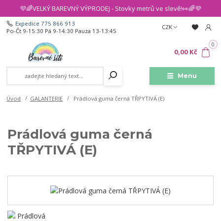
💜🌈VELKÝ BAREVNÝ VÝPRODEJ - Stovky metrů ve slevě!👀🌈💜
Expedice 775 866 913
CZK
Po-Čt 9-15:30 Pá 9-14:30 Pauza 13-13:45
0
0,00 Kč
Menu
Úvod
GALANTERIE
Prádlová guma černá TŘPYTIVÁ (E)
Prádlová guma černá
TŘPYTIVÁ (E)