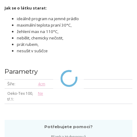
Jak se o látku starat:
ideálně program na jemné prádlo
maximální teplota praní 30°C,
žehlení max na 110°C,
nebělit, chemicky nečistit,
prát rubem,
nesušit v sušičce
Parametry
Šíře
4cm
Oeko-Tex 100,
Ne
tř.1
Potřebujete pomoci?
Blanka Hubnerová