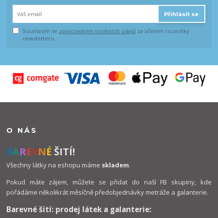
Přihlásit se
Souhlasím se
zpracováním osobních údajů
za účelem rozesílky
newsletteru.
O NÁS
B
A
R
E
V
N
É
ŠITÍ!
Všechny látky na eshopu máme
skladem
.
Pokud máte zájem, můžete se přidat do naší FB skupiny, kde
pořádáme několikrát měsíčně předobjednávky metráže a galanterie.
Barevné šití: prodej látek a galanterie: