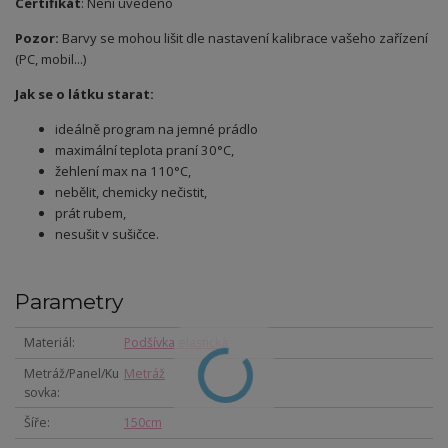
Certifikát
: Není uvedeno
Pozor:
Barvy se mohou lišit dle nastavení kalibrace vašeho zařízení
(PC, mobil...)
Jak se o látku starat:
ideálně program na jemné prádlo
maximální teplota praní 30°C,
žehlení max na 110°C,
nebělit, chemicky nečistit,
prát rubem,
nesušit v sušičce.
Parametry
Materiál
Podšívka elastická
Metráž/Panel/Ku
Metráž
sovka
Šíře
150cm