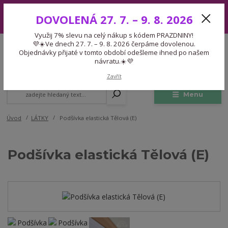
Využij 7% slevu na celý nákup s kódem PRAZDNINY! 💜☀️Ve dnech 27.
DOVOLENÁ 27. 7. – 9. 8. 2026
7. – 9. 8. 2026 čerpáme dovolenou. Objednávky přijaté v tomto období
odešleme ihned po našem návratu.☀️💜
Využij 7% slevu na celý nákup s kódem PRAZDNINY!
Expedice 775 866 913
💜☀️Ve dnech 27. 7. – 9. 8. 2026 čerpáme dovolenou.
CZK
Po-Čt 9-15:30 Pá 9-14:30 Pauza 13-13:45
Objednávky přijaté v tomto období odešleme ihned po našem
návratu.☀️💜
0
0,00 Kč
Zavřít
Menu
Úvod
LÁTKY
Podšívka elastická Tělová (E)
Podšívka elastická Tělová (E)