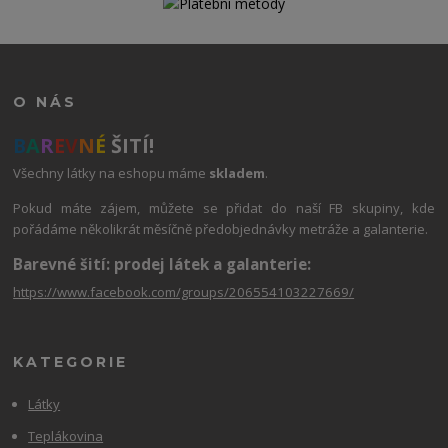
O NÁS
B
A
R
E
V
N
É
ŠITÍ!
Všechny látky na eshopu máme
skladem
.
Pokud máte zájem, můžete se přidat do naší FB skupiny, kde
pořádáme několikrát měsíčně předobjednávky metráže a galanterie.
Barevné šití: prodej látek a galanterie:
https://www.facebook.com/groups/206554103227669/
KATEGORIE
Látky
Teplákovina