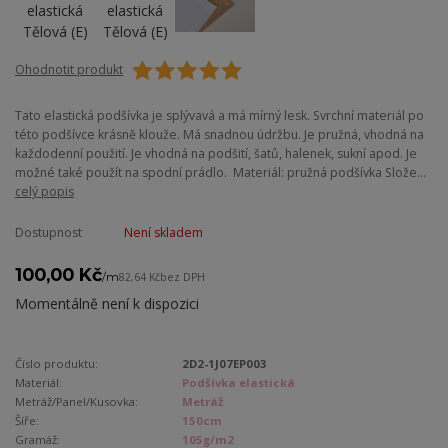
Ohodnotit produkt
Tato elastická podšívka je splývavá a má mírný lesk. Svrchní materiál po
této podšívce krásně klouže. Má snadnou údržbu. Je pružná, vhodná na
každodenní použití. Je vhodná na podšití, šatů, halenek, sukní apod. Je
možné také použít na spodní prádlo. Materiál: pružná podšívka Slože...
celý popis
Dostupnost
Není skladem
100,00 Kč
/
m
82,64 Kč
bez DPH
Momentálně není k dispozici
Číslo produktu:
2D2-1J07EP003
Materiál:
Podšívka elastická
Metráž/Panel/Kusovka:
Metráž
Šíře:
150cm
Gramáž:
105g/m2