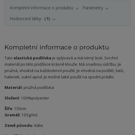
Kompletní informace o produktu
Parametry
Hodnocení látky:
1
Kompletní informace o produktu
Tato
elastická podšívka
je splývavá a má mírný lesk. Svrchní
materiál po této podšívce krásně klouže. Má snadnou údržbu. Je
pružná, vhodná na každodenní použití. Je vhodná na podšití, šatů,
halenek, sukní apod. Je možné také použít na spodní prádlo.
Materiál
: pružná podšívka
Složení
: 100%polyester
Šíře
: 150cm
Gramáž
: 105g/m2
Země původu:
Itálie