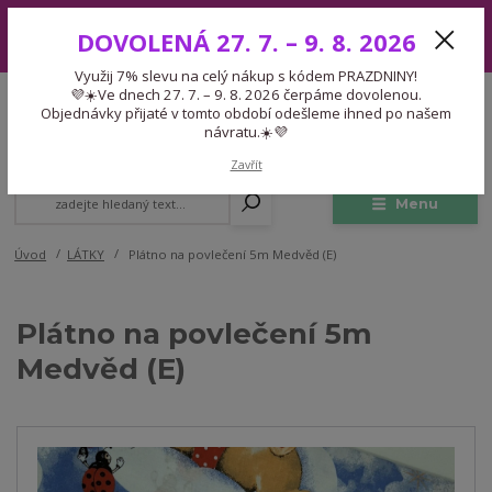
Využij 7% slevu na celý nákup s kódem PRAZDNINY! 💜☀️Ve dnech 27.
DOVOLENÁ 27. 7. – 9. 8. 2026
7. – 9. 8. 2026 čerpáme dovolenou. Objednávky přijaté v tomto období
odešleme ihned po našem návratu.☀️💜
Využij 7% slevu na celý nákup s kódem PRAZDNINY!
Expedice 775 866 913
💜☀️Ve dnech 27. 7. – 9. 8. 2026 čerpáme dovolenou.
CZK
Po-Čt 9-15:30 Pá 9-14:30 Pauza 13-13:45
Objednávky přijaté v tomto období odešleme ihned po našem
návratu.☀️💜
0
0,00 Kč
Zavřít
Menu
Úvod
LÁTKY
Plátno na povlečení 5m Medvěd (E)
Plátno na povlečení 5m
Medvěd (E)