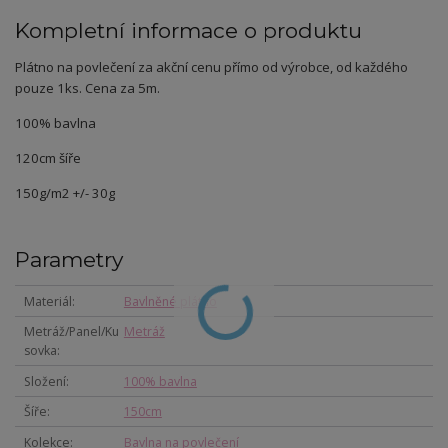
Kompletní informace o produktu
Plátno na povlečení za akční cenu přímo od výrobce, od každého
pouze 1ks. Cena za 5m.
100% bavlna
120cm šíře
150g/m2 +/- 30g
Parametry
Materiál
Bavlněné plátno
Metráž/Panel/Ku
Metráž
sovka
Složení
100% bavlna
Šíře
150cm
Kolekce
Bavlna na povlečení