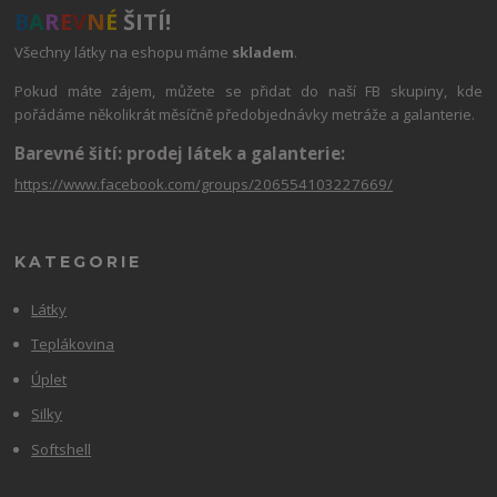
B
A
R
E
V
N
É
ŠITÍ!
Všechny látky na eshopu máme
skladem
.
Pokud máte zájem, můžete se přidat do naší FB skupiny, kde
pořádáme několikrát měsíčně předobjednávky metráže a galanterie.
Barevné šití: prodej látek a galanterie:
https://www.facebook.com/groups/206554103227669/
KATEGORIE
Látky
Teplákovina
Úplet
Silky
Softshell