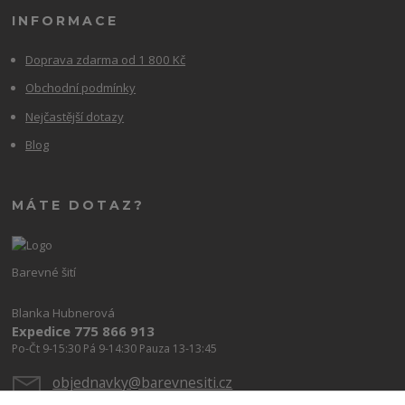
INFORMACE
Doprava zdarma od 1 800 Kč
Obchodní podmínky
Nejčastější dotazy
Blog
MÁTE DOTAZ?
Barevné šití
Blanka Hubnerová
Expedice 775 866 913
Po-Čt 9-15:30 Pá 9-14:30 Pauza 13-13:45
objednavky@barevnesiti.cz