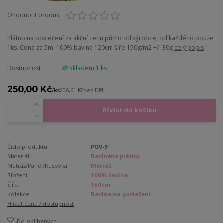
Ohodnotit produkt
Plátno na povlečení za akční cenu přímo od výrobce, od každého pouze
1ks. Cena za 5m. 100% bavlna 120cm šíře 150g/m2 +/- 30g
celý popis
Dostupnost
🌈 Skladem 1 ks
250,00 Kč
/
ks
206,61 Kč
bez DPH
Přidat do košíku
Číslo produktu:
POV-9
Materiál:
Bavlněné plátno
Metráž/Panel/Kusovka:
Metráž
Složení:
100% bavlna
Šíře:
150cm
Kolekce:
Bavlna na povlečení
Hlídat cenu / dostupnost
Do oblíbených