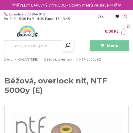
💜🌈VELKÝ BAREVNÝ VÝPRODEJ - Stovky metrů ve slevě!👀🌈💜
Expedice 775 866 913
CZK
Po-Čt 9-15:30 Pá 9-14:30 Pauza 13-13:45
0
0,00 Kč
Menu
Úvod
GALANTERIE
Béžová, overlock niť, NTF 5000y (E)
Béžová, overlock niť, NTF
5000y (E)