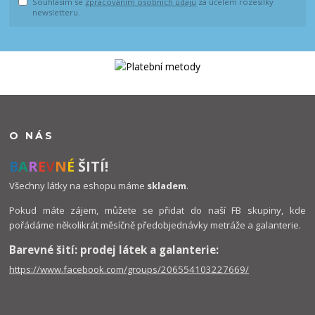
Souhlasím se
zpracováním osobních údajů
za účelem rozesílky
newsletteru.
O NÁS
B
A
R
E
V
N
É
ŠITÍ!
Všechny látky na eshopu máme
skladem
.
Pokud máte zájem, můžete se přidat do naší FB skupiny, kde
pořádáme několikrát měsíčně předobjednávky metráže a galanterie.
Barevné šití: prodej látek a galanterie:
https://www.facebook.com/groups/206554103227669/