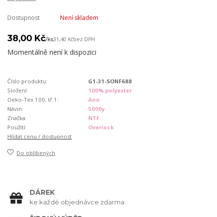
Dostupnost
Není skladem
38,00 Kč
/
ks
31,40 Kč
bez DPH
Momentálně není k dispozici
Číslo produktu:
G1-31-SONF688
Složení:
100% polyester
Oeko-Tex 100, tř.1:
Ano
Návin:
5000y
Značka:
NTF
Použití:
Overlock
Hlídat cenu / dostupnost
Do oblíbených
DÁREK
ke každé objednávce zdarma