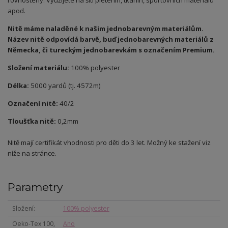
apod.
Nitě máme naladěné k našim jednobarevným materiálům.
Název nitě odpovídá barvě, buď jednobarevných materiálů z
Německa, či tureckým jednobarevkám s označením Premium.
Složení materiálu:
100% polyester
Délka:
5000 yardů (tj. 4572m)
Označení nitě:
40/2
Tloušťka nitě:
0,2mm
Nitě mají certifikát vhodnosti pro děti do 3 let. Možný ke stažení viz
níže na stránce.
Parametry
Složení
100% polyester
Oeko-Tex 100,
Ano