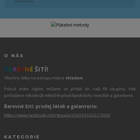
newsletteru.
O NÁS
B
A
R
E
V
N
É
ŠITÍ!
Všechny látky na eshopu máme
skladem
.
Pokud máte zájem, můžete se přidat do naší FB skupiny, kde
pořádáme několikrát měsíčně předobjednávky metráže a galanterie.
Barevné šití: prodej látek a galanterie:
https://www.facebook.com/groups/206554103227669/
KATEGORIE