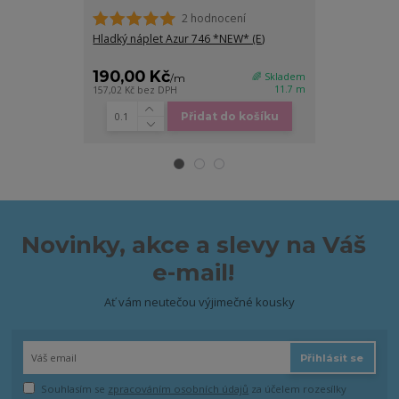
2 hodnocení
Hladký náplet Azur 746 *NEW* (E)
Bavlněný úple
190,00 Kč
245,00 K
🌈 Skladem
/
m
11.7 m
157,02 Kč
bez DPH
202,48 Kč
bez D
Přidat do košíku
Novinky, akce a slevy na Váš
e-mail!
Ať vám neutečou výjimečné kousky
Přihlásit se
Souhlasím se
zpracováním osobních údajů
za účelem rozesílky