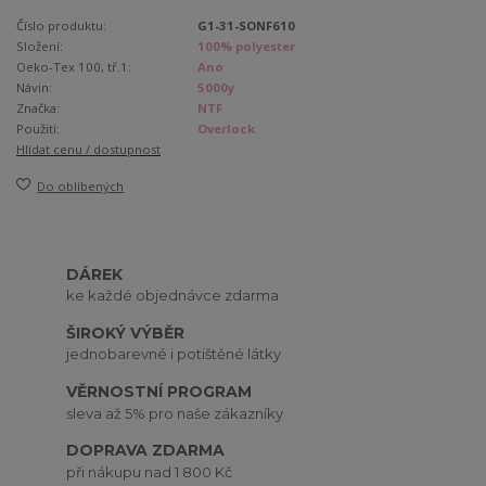
Číslo produktu:
G1-31-SONF610
Složení:
100% polyester
Oeko-Tex 100, tř.1:
Ano
Návin:
5000y
Značka:
NTF
Použití:
Overlock
Hlídat cenu / dostupnost
Do oblíbených
DÁREK
ke každé objednávce zdarma
ŠIROKÝ VÝBĚR
jednobarevné i potištěné látky
VĚRNOSTNÍ PROGRAM
sleva až 5% pro naše zákazníky
DOPRAVA ZDARMA
při nákupu nad 1 800 Kč