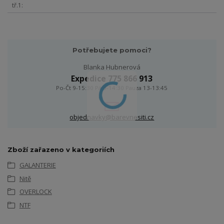
tř.1
Potřebujete pomoci?
Blanka Hubnerová
Expedice 775 866 913
Po-Čt 9-15:30 Pá 9-14:30 Pauza 13-13:45
objednavky@barevnesiti.cz
Zboží zařazeno v kategoriích
GALANTERIE
Nitě
OVERLOCK
NTF