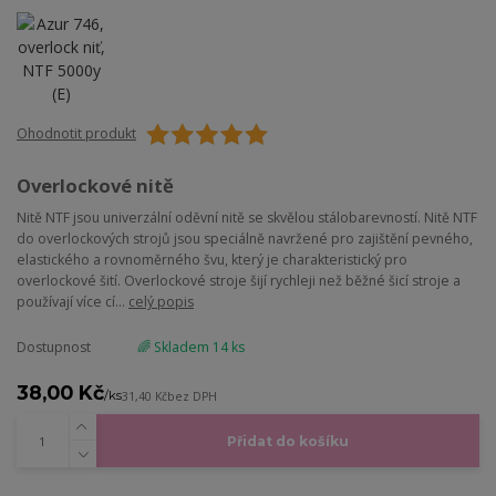
Ohodnotit produkt
Overlockové nitě
Nitě NTF jsou univerzální oděvní nitě se skvělou stálobarevností. Nitě NTF
do overlockových strojů jsou speciálně navržené pro zajištění pevného,
elastického a rovnoměrného švu, který je charakteristický pro
overlockové šití. Overlockové stroje šijí rychleji než běžné šicí stroje a
používají více cí...
celý popis
Dostupnost
🌈 Skladem 14 ks
38,00 Kč
/
ks
31,40 Kč
bez DPH
Přidat do košíku