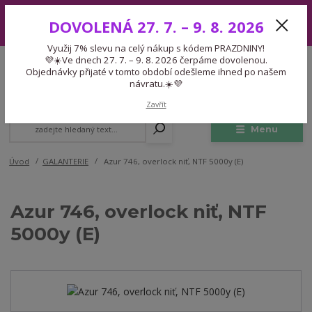
Využij 7% slevu na celý nákup s kódem PRAZDNINY! 💜☀️Ve dnech 27.
DOVOLENÁ 27. 7. – 9. 8. 2026
7. – 9. 8. 2026 čerpáme dovolenou. Objednávky přijaté v tomto období
odešleme ihned po našem návratu.☀️💜
Využij 7% slevu na celý nákup s kódem PRAZDNINY!
Expedice 775 866 913
💜☀️Ve dnech 27. 7. – 9. 8. 2026 čerpáme dovolenou.
CZK
Po-Čt 9-15:30 Pá 9-14:30 Pauza 13-13:45
Objednávky přijaté v tomto období odešleme ihned po našem
návratu.☀️💜
0
0,00 Kč
Zavřít
Menu
Úvod
GALANTERIE
Azur 746, overlock niť, NTF 5000y (E)
Azur 746, overlock niť, NTF
5000y (E)