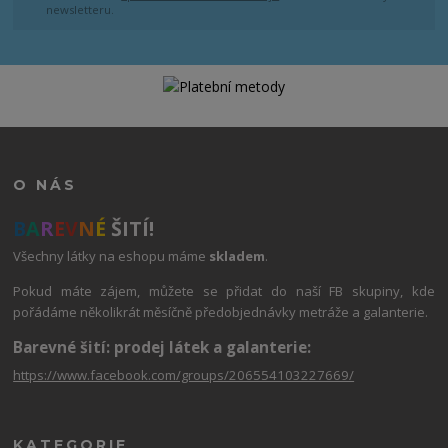
newsletteru.
O NÁS
B
A
R
E
V
N
É
ŠITÍ!
Všechny látky na eshopu máme
skladem
.
Pokud máte zájem, můžete se přidat do naší FB skupiny, kde
pořádáme několikrát měsíčně předobjednávky metráže a galanterie.
Barevné šití: prodej látek a galanterie:
https://www.facebook.com/groups/206554103227669/
KATEGORIE