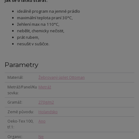
Jak se o látku starat:
ideálně program na jemné prádlo
maximální teplota praní 30°C,
žehlení max na 110°C,
nebělit, chemicky nečistit,
prát rubem,
nesušit v sušičce.
Parametry
Materiál
Žebrovaný úplet Ottoman
Metráž/Panel/Ku
Metráž
sovka
Gramáž
270g/m2
Země původu
Holandsko
Oeko-Tex 100,
Ano
tř.1
Organic
Ne