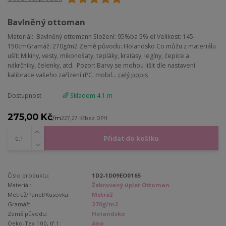
Bavlněný ottoman
Materiál: Bavlněný ottomann Složení: 95%ba 5% el Velikost: 145-
150cmGramáž: 270g/m2 Země původu: Holandsko Co můžu z materiálu
ušít: Mikiny, vesty, mikonošaty, tepláky, kraťasy, legíny, čepice a
nákrčníky, čelenky, atd. Pozor: Barvy se mohou lišit dle nastavení
kalibrace vašeho zařízení (PC, mobil...
celý popis
Dostupnost
🌈 Skladem 4.1 m
275,00 Kč
/
m
227,27 Kč
bez DPH
Přidat do košíku
Číslo produktu:
1D2-1D09EO0165
Materiál:
Žebrovaný úplet Ottoman
Metráž/Panel/Kusovka:
Metráž
Gramáž:
270g/m2
Země původu:
Holandsko
Oeko-Tex 100, tř.1:
Ano