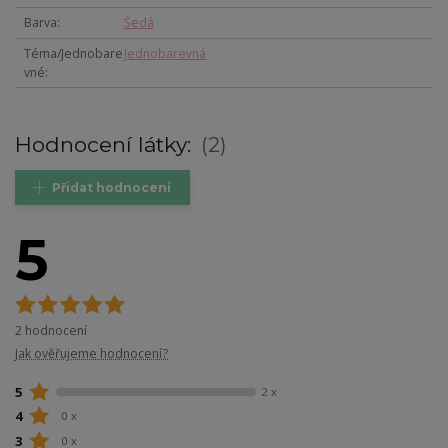
Barva
Šedá
Téma/Jednobare
Jednobarevná
vné
Hodnocení látky:
2
Přidat hodnocení
5
2 hodnocení
Jak ověřujeme hodnocení?
5
2 x
4
0 x
3
0 x