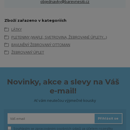
objednavky@barevnesiti.cz
Zboží zařazeno v kategoriích
LÁTKY
PLETENINY (WAFLE, SVETROVINA, ŽEBROVANÉ ÚPLETY...)
BAVLNĚNÝ ŽEBROVANÝ OTTOMAN
ŽEBROVANÝ ÚPLET
Novinky, akce a slevy na Váš
e-mail!
Ať vám neutečou výjimečné kousky
Přihlásit se
Souhlasím se
zpracováním osobních údajů
za účelem rozesílky