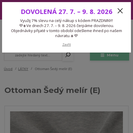
Využij 7% slevu na celý nákup s kódem PRAZDNINY! 💜☀️Ve dnech 27.
DOVOLENÁ 27. 7. – 9. 8. 2026
7. – 9. 8. 2026 čerpáme dovolenou. Objednávky přijaté v tomto období
odešleme ihned po našem návratu.☀️💜
Využij 7% slevu na celý nákup s kódem PRAZDNINY!
Expedice 775 866 913
💜☀️Ve dnech 27. 7. – 9. 8. 2026 čerpáme dovolenou.
CZK
Po-Čt 9-15:30 Pá 9-14:30 Pauza 13-13:45
Objednávky přijaté v tomto období odešleme ihned po našem
návratu.☀️💜
0
0,00 Kč
Zavřít
Menu
Úvod
LÁTKY
Ottoman Šedý melír (E)
Ottoman Šedý melír (E)