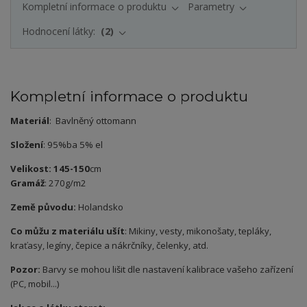
Kompletní informace o produktu
Parametry
Hodnocení látky:
2
Kompletní informace o produktu
Materiál
: Bavlněný ottomann
Složení
: 95%ba 5% el
Velikost: 145-150
cm
Gramáž
: 270g/m2
Země původu:
Holandsko
Co můžu z materiálu ušít
: Mikiny, vesty, mikonošaty, tepláky,
kraťasy, legíny, čepice a nákrčníky, čelenky, atd.
Pozor:
Barvy se mohou lišit dle nastavení kalibrace vašeho zařízení
(PC, mobil...)