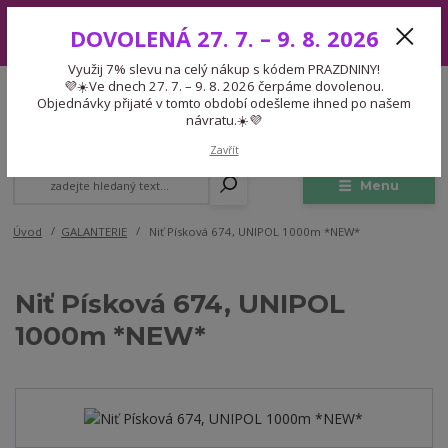
Využij 7% slevu na celý nákup s kódem PRAZDNINY! 💜☀️Ve dnech 27.
DOVOLENÁ 27. 7. – 9. 8. 2026
7. – 9. 8. 2026 čerpáme dovolenou. Objednávky přijaté v tomto období
odešleme ihned po našem návratu.☀️💜
Využij 7% slevu na celý nákup s kódem PRAZDNINY!
Expedice 775 866 913
💜☀️Ve dnech 27. 7. – 9. 8. 2026 čerpáme dovolenou.
CZK
Po-Čt 9-15:30 Pá 9-14:30 Pauza 13-13:45
Objednávky přijaté v tomto období odešleme ihned po našem
návratu.☀️💜
0
0,00 Kč
Zavřít
Menu
Úvod
GALANTERIE
Niť Písková 674, UNIPOL 1000m *NEW*
Niť Písková 674, UNIPOL
1000m *NEW*