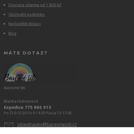
Doprava zdarma od 1 800 Kč
Obchodní podmínky
Nejčastější dotazy
Blog
MÁTE DOTAZ?
Barevné šití
Blanka Hubnerová
Expedice 775 866 913
Po-Čt 9-15:30 Pá 9-14:30 Pauza 13-13:45
objednavky@barevnesiti.cz