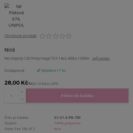
Ohodnotit produkt
Nitě
Niť Unipoly 120 firmy Hagal TEX 14x2 délka 1000m
celý popis
Dostupnost
🌈 Skladem 17 ks
28,00 Kč
/
ks
23,14 Kč
bez DPH
Přidat do košíku
Číslo produktu:
G1-31-S-PN-783
Složení:
100% polyester
Oeko-Tex 100, tř.1:
Ano