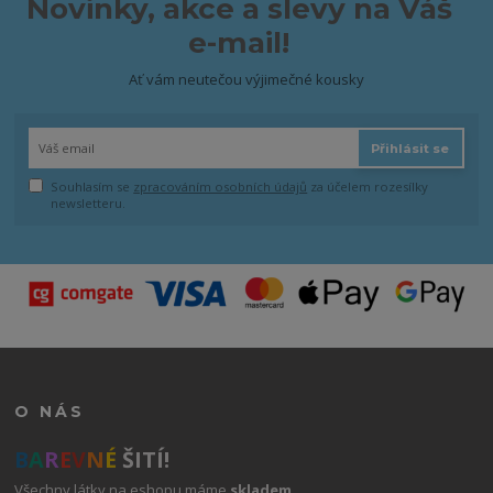
Novinky, akce a slevy na Váš
e-mail!
Ať vám neutečou výjimečné kousky
Přihlásit se
Souhlasím se
zpracováním osobních údajů
za účelem rozesílky
newsletteru.
O NÁS
B
A
R
E
V
N
É
ŠITÍ!
Všechny látky na eshopu máme
skladem
.