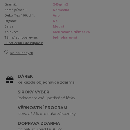
Gramáž:
245g/m2
Země původu:
Německo
Oeko-Tex 100, tř.1:
Ano
Organic:
Ne
Barva:
Modrá
Kolekce:
Melírované Německo
Téma/Jednobarevné:
Jednobarevná
Hlídat cenu / dostupnost
Do oblíbených
DÁREK
ke každé objednávce zdarma
ŠIROKÝ VÝBĚR
jednobarevné i potištěné látky
VĚRNOSTNÍ PROGRAM
sleva až 5% pro naše zákazníky
DOPRAVA ZDARMA
při nákupu nad 1 800 Kč