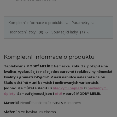
Kompletní informace o produktu
Parametry
Hodnocení látky:
0
Související látky:
1
Kompletní informace o produktu
Teplákovina MODRÝ MELÍR z Německa. Pokud si potrpíte na
kvalitu, vyzkoušejte naše jednobarevné teplákoviny německé
kvality s gramáží 245g/m2. V naší nabídce naleznete celou
škálu odstínů v uni barvách i melírovaných variantách.
Jednoduše můžete sladit i s
hladkými náplety
či
bavlněnými
úplety
. Samozřejmostí jsou i
nitě
v barvě MODRÝ MELÍR.
Materiál
: Nepočesaná teplákovina s elastanem
Složení
: 97% bavlna 3% elastan