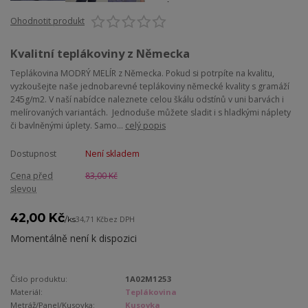
Ohodnotit produkt
Kvalitní teplákoviny z Německa
Teplákovina MODRÝ MELÍR z Německa. Pokud si potrpíte na kvalitu,
vyzkoušejte naše jednobarevné teplákoviny německé kvality s gramáží
245g/m2. V naší nabídce naleznete celou škálu odstínů v uni barvách i
melírovaných variantách. Jednoduše můžete sladit i s hladkými náplety
či bavlněnými úplety. Samo...
celý popis
Dostupnost
Není skladem
Cena před
83,00 Kč
slevou
42,00 Kč
/
ks
34,71 Kč
bez DPH
Momentálně není k dispozici
Číslo produktu:
1A02M1253
Materiál:
Teplákovina
Metráž/Panel/Kusovka:
Kusovka