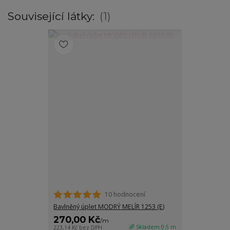
Související látky:
1
10 hodnocení
Bavlněný úplet MODRÝ MELÍR 1253 (E)
270,00 Kč
/
m
🌈 Skladem 0.5 m
223,14 Kč
bez DPH