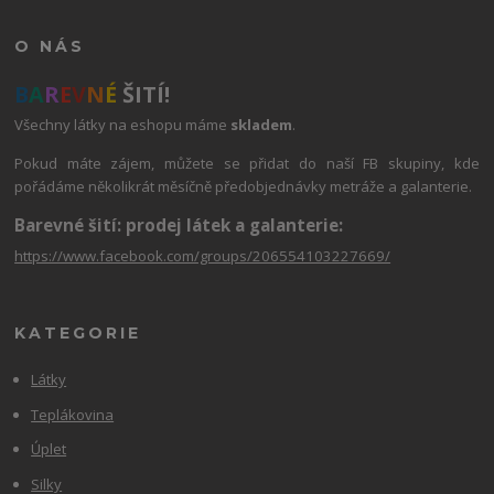
O NÁS
B
A
R
E
V
N
É
ŠITÍ!
Všechny látky na eshopu máme
skladem
.
Pokud máte zájem, můžete se přidat do naší FB skupiny, kde
pořádáme několikrát měsíčně předobjednávky metráže a galanterie.
Barevné šití: prodej látek a galanterie:
https://www.facebook.com/groups/206554103227669/
KATEGORIE
Látky
Teplákovina
Úplet
Silky