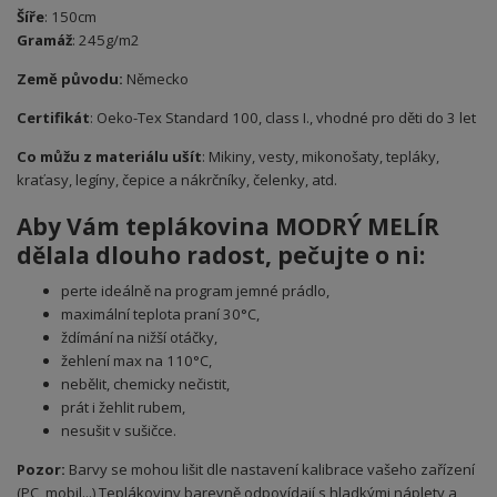
Šíře
: 150cm
Gramáž
: 245g/m2
Země původu:
Německo
Certifikát
: Oeko-Tex Standard 100, class I., vhodné pro děti do 3 let
Co můžu z materiálu ušít
: Mikiny, vesty, mikonošaty, tepláky,
kraťasy, legíny, čepice a nákrčníky, čelenky, atd.
Aby Vám teplákovina MODRÝ MELÍR
dělala dlouho radost, pečujte o ni:
perte ideálně na program jemné prádlo,
maximální teplota praní 30°C,
ždímání na nižší otáčky,
žehlení max na 110°C,
nebělit, chemicky nečistit,
prát i žehlit rubem,
nesušit v sušičce.
Pozor:
Barvy se mohou lišit dle nastavení kalibrace vašeho zařízení
(PC, mobil...) Teplákoviny b
arevně odpovídají s hladkými náplety a