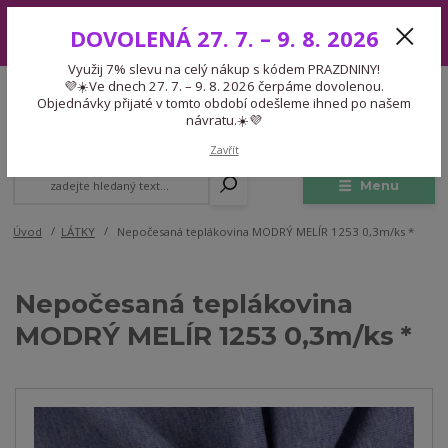
Využij 7% slevu na celý nákup s kódem PRAZDNINY! 💜☀️Ve dnech 27.
DOVOLENÁ 27. 7. – 9. 8. 2026
7. – 9. 8. 2026 čerpáme dovolenou. Objednávky přijaté v tomto období
odešleme ihned po našem návratu.☀️💜
Využij 7% slevu na celý nákup s kódem PRAZDNINY!
Expedice 775 866 913
💜☀️Ve dnech 27. 7. – 9. 8. 2026 čerpáme dovolenou.
CZK
Po-Čt 9-15:30 Pá 9-14:30 Pauza 13-13:45
Objednávky přijaté v tomto období odešleme ihned po našem
návratu.☀️💜
0
0,00 Kč
Zavřít
Menu
Úvod
LÁTKY
Nepočesaná teplákovina MODRÝ MELÍR 1253 0,3m/ks *
Nepočesaná teplákovina
MODRÝ MELÍR 1253 0,3m/ks *