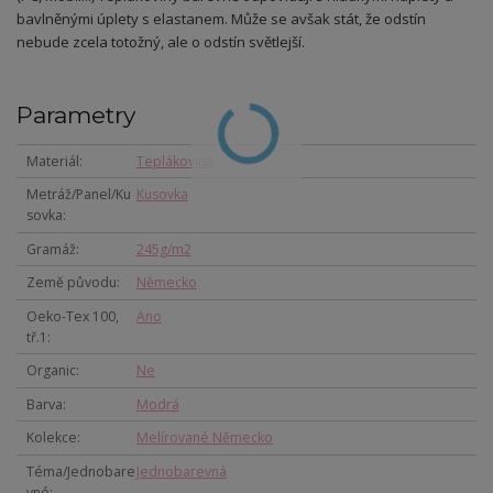
bavlněnými úplety s elastanem. Může se avšak stát, že odstín
nebude zcela totožný, ale o odstín světlejší.
Parametry
Materiál
Teplákovina
Metráž/Panel/Ku
Kusovka
sovka
Gramáž
245g/m2
Země původu
Německo
Oeko-Tex 100,
Ano
tř.1
Organic
Ne
Barva
Modrá
Kolekce
Melírované Německo
Téma/Jednobare
Jednobarevná
vné