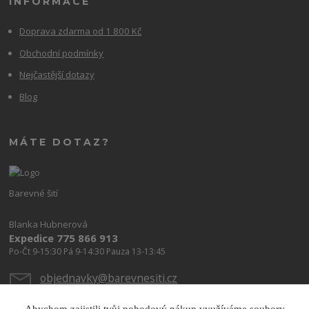
INFORMACE
Doprava zdarma od 1 800 Kč
Obchodní podmínky
Nejčastější dotazy
Blog
MÁTE DOTAZ?
Barevné šití
Blanka Hubnerová
Expedice 775 866 913
Po-Čt 9-15:30 Pá 9-14:30 Pauza 13-13:45
objednavky@barevnesiti.cz
Abychom zajistili tvůj pohodový nákup využíváme soubory