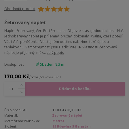
Ohodnotit produkt
Žebrovaný náplet
Náplet žebrovaný, Veri Peri Premium. Objevte krásu jednoduchosti! Náš
jednobarevný náplet je příjemný, pružný, dokonalý. Kvalita, která potěší
Vás i Vaši peněženku. Ve stejném odstínu nabízíme také úplet a
teplákovinu. Samozřejmostí jsou i ladící nitě. 🧵 Vlastnosti Žebrovaný
náplet je příjemný, měk...
celý popis
Dostupnost
🌈 Skladem 8.3 m
170,00 Kč
/
m
140,50 Kč
bez DPH
Přidat do košíku
Číslo produktu:
1CH3-1Y03JE0013
Materiál:
Žebrovaný náplet
Metráž/Panel/Kusovka:
Metráž
Složení:
95%bavlna 5%elastan