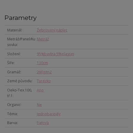
Parametry
Materiál
Žebrovaný náplet
Metráž/Panel/Ku
Metráž
sovka
Složení
95%bavlna 5%elastan
Šíře
130cm
Gramáž
290g/m2
Země původu
Turecko
Oeko-Tex 100,
Ano
tř.1
Organic
Ne
Téma
Jednobarevky
Barva
Fialová