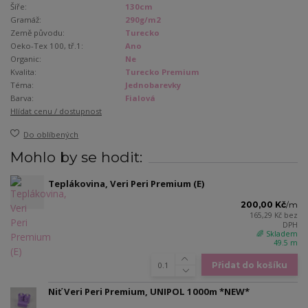
Šíře:
130cm
Gramáž:
290g/m2
Země původu:
Turecko
Oeko-Tex 100, tř.1:
Ano
Organic:
Ne
Kvalita:
Turecko Premium
Téma:
Jednobarevky
Barva:
Fialová
Hlídat cenu / dostupnost
Do oblíbených
Mohlo by se hodit:
Teplákovina, Veri Peri Premium (E)
200,00 Kč
/
m
165,29 Kč
bez
DPH
🌈 Skladem
49.5 m
Přidat do košíku
Niť Veri Peri Premium, UNIPOL 1000m *NEW*