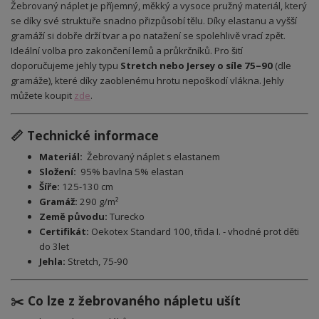
Žebrovaný náplet je příjemný, měkký a vysoce pružný materiál, který
se díky své struktuře snadno přizpůsobí tělu. Díky elastanu a vyšší
gramáží si dobře drží tvar a po natažení se spolehlivě vrací zpět.
Ideální volba pro zakončení lemů a průkrčníků. Pro šití
doporučujeme jehly typu
Stretch nebo Jersey o síle 75–90
(dle
gramáže), které díky zaoblenému hrotu nepoškodí vlákna. Jehly
můžete koupit
zde
.
📏 Technické informace
Materiál:
Žebrovaný náplet
s elastanem
Složení:
95% bavlna 5% elastan
Šíře:
125-130 cm
Gramáž:
290 g/m²
Země původu:
Turecko
Certifikát:
Oekotex Standard 100, třida I. - vhodné prot děti
do 3let
Jehla:
Stretch, 75-90
✂️ Co lze z žebrovaného nápletu ušít