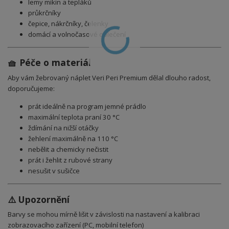
lemy mikin a tepláků
průkrčníky
čepice, nákrčníky, čelenky
domácí a volnočasové oblečení
🧺 Péče o materiál
Aby vám žebrovaný
náplet Veri Peri Premium
dělal dlouho radost,
doporučujeme:
prát ideálně na program jemné prádlo
maximální teplota praní 30 °C
ždímání na nižší otáčky
žehlení maximálně na 110 °C
nebělit a chemicky nečistit
prát i žehlit z rubové strany
nesušit v sušičce
⚠️ Upozornění
Barvy se mohou mírně lišit v závislosti na nastavení a kalibraci
zobrazovacího zařízení (PC, mobilní telefon)