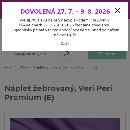
Využij 7% slevu na celý nákup s kódem PRAZDNINY! 💜☀️Ve dnech 27.
DOVOLENÁ 27. 7. – 9. 8. 2026
7. – 9. 8. 2026 čerpáme dovolenou. Objednávky přijaté v tomto období
odešleme ihned po našem návratu.☀️💜
Využij 7% slevu na celý nákup s kódem PRAZDNINY!
Expedice 775 866 913
💜☀️Ve dnech 27. 7. – 9. 8. 2026 čerpáme dovolenou.
CZK
Po-Čt 9-15:30 Pá 9-14:30 Pauza 13-13:45
Objednávky přijaté v tomto období odešleme ihned po našem
návratu.☀️💜
0
0,00 Kč
Zavřít
Menu
Úvod
LÁTKY
Náplet žebrovaný, Veri Peri Premium (E)
Náplet žebrovaný, Veri Peri
Premium (E)