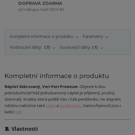
DOPRAVA ZDARMA
při nákupu nad 1 800 Kč
Kompletní informace o produktu
Parametry
Hodnocení látky:
7
Související látky:
1
Kompletní informace o produktu
Náplet žebrovaný, Veri Peri Premium
. Objevte krásu
jednoduchosti! Náš jednobarevný náplet je příjemný, pružný,
dokonalý. Kvalita, která potěší Vás i Vaši peněženku. Ve stejném
odstínu nabízíme také
úplet
a
teplákovinu
. Samozřejmostí jsou i
ladící
nitě
.
🧵 Vlastnosti