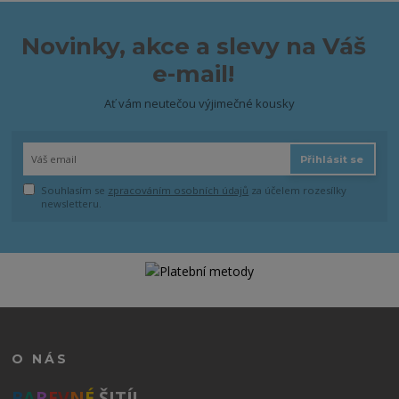
Novinky, akce a slevy na Váš
e-mail!
Ať vám neutečou výjimečné kousky
Přihlásit se
Souhlasím se
zpracováním osobních údajů
za účelem rozesílky
newsletteru.
O NÁS
B
A
R
E
V
N
É
ŠITÍ!